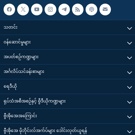
သတင်း
၀န်ဆောင်မှုများ
အပတ်စဉ်ကဏ္ဍများ
အင်္ဂလိပ်သင်ခန်းစာများ
ရေဒီယို
ရုပ်သံအစီအစဉ်နှင့် ဗွီဒီယိုကဏ္ဍများ
ဗွီအိုအေအကြောင်း
ဗွီအိုအေ မိုဘိုင်းလ်အက်ပ်များ ဒေါင်းလုတ်ယူရန်