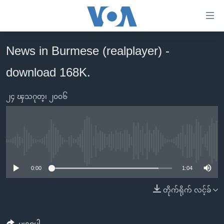
သုံး
ရ
လွယ်ကူ
News in Burmese (realplayer) -
မူလစာမျက်နှာ
စေ
download 168K.
မြန်မာ
သည့်
ကမ္ဘာ့သတင်းများ
Link
၂၄ ၾသဂုတ္၊ ၂၀၀၆
ဗွီဒီယို
နိုင်ငံတကာ
များ
သတင်းလွတ်လပ်ခွင့်
အမေရိကန်
ပင်မ
ရပ်ဝန်းတခု လမ်းတခု အလွန်
တရုတ်
အကြောင်းအရာ
No media source currently available
သို့
အင်္ဂလိပ်စာလေ့လာမယ်
အစ္စရေး-ပါလက်စတိုင်း
0:00
1:04
ကျော်
အပတ်စဉ်ကဏ္ဍများ
အမေရိကန်သုံးအီဒီယံ
ကြည့်
တိုက်ရိုက် လင့်ခ်
ရေဒီယိုနှင့်ရုပ်သံ အချက်အလက်များ
မကြေးမုံရဲ့ အင်္ဂလိပ်စာ
ရေဒီယို
ရန်
ပင်မ
ရေဒီယို/တီဗွီအစီအစဉ်
ရုပ်ရှင်ထဲက အင်္ဂလိပ်စာ
တီဗွီ