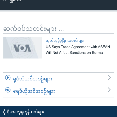
မျှဝေပါ
အ
သုတပဒေသာ အင်္ဂလိပ်စာ
ညွန်း
Learning English
စာမျက်နှာ
သို့
ဗွီအိုအေ လူမှုကွန်ယက်များ
ဆက်စပ်သတင်းများ ...
ကျော်
ကြည့်
ထုတ်လွှင့်ခဲ့ပြီး သတင်းများ
ရန်
US Says Trade Agreement with ASEAN
ဘာသာစကားများ
ရှာဖွေ
Will Not Affect Sanctions on Burma
ရန်
နေရာ
သို့
ရုပ်သံအစီအစဉ်များ
ကျော်
ရန်
ရေဒီယိုအစီအစဉ်များ
ဗွီအိုအေ လူမှုကွန်ယက်များ