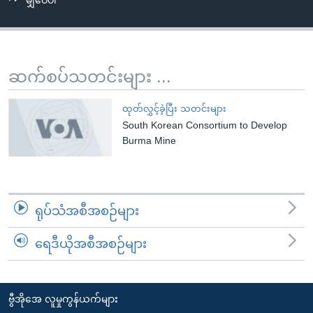
မျှဝေပါ
အ
သုတပဒေသာ အင်္ဂလိပ်စာ
ညွန်း
Learning English
စာမျက်နှာ
သို့
ဗွီအိုအေ လူမှုကွန်ယက်များ
ဆက်စပ်သတင်းများ ...
ကျော်
ကြည့်
ထုတ်လွှင့်ခဲ့ပြီး သတင်းများ
ရန်
South Korean Consortium to Develop
ဘာသာစကားများ
ရှာဖွေ
Burma Mine
ရန်
နေရာ
သို့
ရုပ်သံအစီအစဉ်များ
ကျော်
ရန်
ရေဒီယိုအစီအစဉ်များ
ဗွီအိုအေ လူမှုကွန်ယက်များ