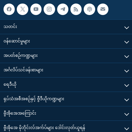
သတင်း
၀န်ဆောင်မှုများ
အပတ်စဉ်ကဏ္ဍများ
အင်္ဂလိပ်သင်ခန်းစာများ
ရေဒီယို
ရုပ်သံအစီအစဉ်နှင့် ဗွီဒီယိုကဏ္ဍများ
ဗွီအိုအေအကြောင်း
ဗွီအိုအေ မိုဘိုင်းလ်အက်ပ်များ ဒေါင်းလုတ်ယူရန်