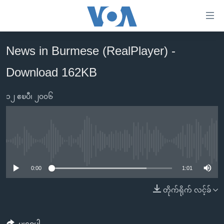
သုံး
ရ
လွယ်ကူ
News in Burmese (RealPlayer) -
မူလစာမျက်နှာ
စေ
Download 162KB
မြန်မာ
သည့်
ကမ္ဘာ့သတင်းများ
Link
၁၂ ဧၿပီ၊ ၂၀၀၆
ဗွီဒီယို
နိုင်ငံတကာ
များ
သတင်းလွတ်လပ်ခွင့်
အမေရိကန်
ပင်မ
ရပ်ဝန်းတခု လမ်းတခု အလွန်
တရုတ်
အကြောင်းအရာ
No media source currently available
သို့
အင်္ဂလိပ်စာလေ့လာမယ်
အစ္စရေး-ပါလက်စတိုင်း
0:00
1:01
ကျော်
အပတ်စဉ်ကဏ္ဍများ
အမေရိကန်သုံးအီဒီယံ
ကြည့်
တိုက်ရိုက် လင့်ခ်
ရေဒီယိုနှင့်ရုပ်သံ အချက်အလက်များ
မကြေးမုံရဲ့ အင်္ဂလိပ်စာ
ရေဒီယို
ရန်
ပင်မ
ရေဒီယို/တီဗွီအစီအစဉ်
ရုပ်ရှင်ထဲက အင်္ဂလိပ်စာ
တီဗွီ