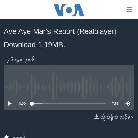
သုံး
ရ
လွယ်ကူ
Aye Aye Mar's Report (Realplayer) -
မူလစာမျက်နှာ
စေ
Download 1.19MB.
မြန်မာ
သည့်
ကမ္ဘာ့သတင်းများ
Link
၂၇ ဒီဇင္ဘာ၊ ၂၀၀၆
ဗွီဒီယို
နိုင်ငံတကာ
များ
သတင်းလွတ်လပ်ခွင့်
အမေရိကန်
ပင်မ
ရပ်ဝန်းတခု လမ်းတခု အလွန်
တရုတ်
အကြောင်းအရာ
No media source currently available
သို့
အင်္ဂလိပ်စာလေ့လာမယ်
အစ္စရေး-ပါလက်စတိုင်း
0:00
7:53
ကျော်
အပတ်စဉ်ကဏ္ဍများ
အမေရိကန်သုံးအီဒီယံ
ကြည့်
တိုက်ရိုက် လင့်ခ်
ရေဒီယိုနှင့်ရုပ်သံ အချက်အလက်များ
မကြေးမုံရဲ့ အင်္ဂလိပ်စာ
ရေဒီယို
ရန်
ပင်မ
ရေဒီယို/တီဗွီအစီအစဉ်
ရုပ်ရှင်ထဲက အင်္ဂလိပ်စာ
တီဗွီ