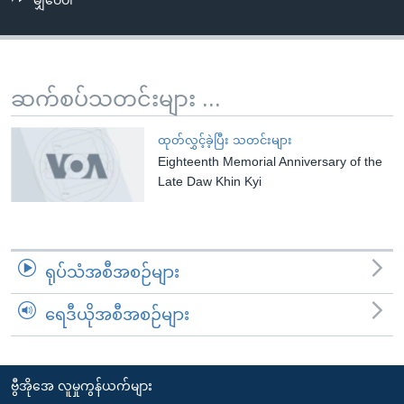
မျှဝေပါ
အ
သုတပဒေသာ အင်္ဂလိပ်စာ
ညွန်း
Learning English
စာမျက်နှာ
သို့
ဗွီအိုအေ လူမှုကွန်ယက်များ
ဆက်စပ်သတင်းများ ...
ကျော်
ကြည့်
ထုတ်လွှင့်ခဲ့ပြီး သတင်းများ
ရန်
Eighteenth Memorial Anniversary of the
ဘာသာစကားများ
ရှာဖွေ
Late Daw Khin Kyi
ရန်
နေရာ
သို့
ရုပ်သံအစီအစဉ်များ
ကျော်
ရန်
ရေဒီယိုအစီအစဉ်များ
ဗွီအိုအေ လူမှုကွန်ယက်များ