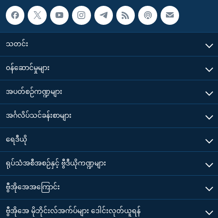
သတင်း
၀န်ဆောင်မှုများ
အပတ်စဉ်ကဏ္ဍများ
အင်္ဂလိပ်သင်ခန်းစာများ
ရေဒီယို
ရုပ်သံအစီအစဉ်နှင့် ဗွီဒီယိုကဏ္ဍများ
ဗွီအိုအေအကြောင်း
ဗွီအိုအေ မိုဘိုင်းလ်အက်ပ်များ ဒေါင်းလုတ်ယူရန်