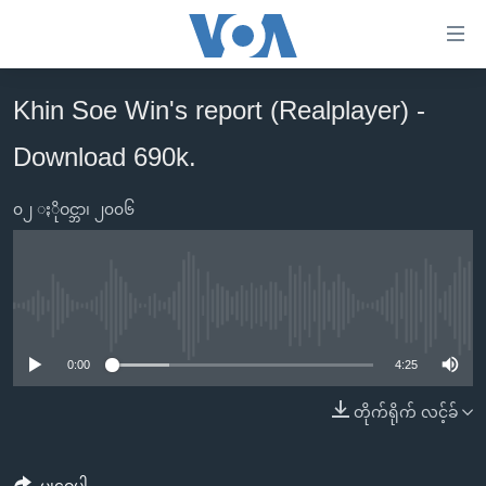
သုံး
ရ
လွယ်ကူ
Khin Soe Win's report (Realplayer) -
မူလစာမျက်နှာ
စေ
Download 690k.
မြန်မာ
သည့်
ကမ္ဘာ့သတင်းများ
Link
၀၂ ႏိုဝင္ဘာ၊ ၂၀၀၆
ဗွီဒီယို
နိုင်ငံတကာ
များ
သတင်းလွတ်လပ်ခွင့်
အမေရိကန်
ပင်မ
ရပ်ဝန်းတခု လမ်းတခု အလွန်
တရုတ်
အကြောင်းအရာ
No media source currently available
သို့
အင်္ဂလိပ်စာလေ့လာမယ်
အစ္စရေး-ပါလက်စတိုင်း
0:00
4:25
ကျော်
အပတ်စဉ်ကဏ္ဍများ
အမေရိကန်သုံးအီဒီယံ
ကြည့်
တိုက်ရိုက် လင့်ခ်
ရေဒီယိုနှင့်ရုပ်သံ အချက်အလက်များ
မကြေးမုံရဲ့ အင်္ဂလိပ်စာ
ရေဒီယို
ရန်
ပင်မ
ရေဒီယို/တီဗွီအစီအစဉ်
ရုပ်ရှင်ထဲက အင်္ဂလိပ်စာ
တီဗွီ