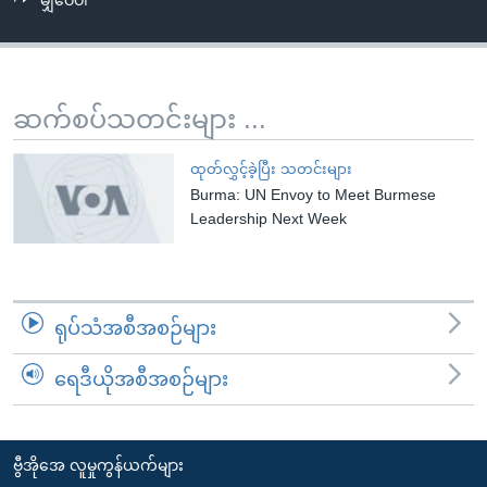
မျှဝေပါ
အ
သုတပဒေသာ အင်္ဂလိပ်စာ
ညွန်း
Learning English
စာမျက်နှာ
သို့
ဗွီအိုအေ လူမှုကွန်ယက်များ
ဆက်စပ်သတင်းများ ...
ကျော်
ကြည့်
ထုတ်လွှင့်ခဲ့ပြီး သတင်းများ
ရန်
Burma: UN Envoy to Meet Burmese
ဘာသာစကားများ
ရှာဖွေ
Leadership Next Week
ရန်
နေရာ
သို့
ရုပ်သံအစီအစဉ်များ
ကျော်
ရန်
ရေဒီယိုအစီအစဉ်များ
ဗွီအိုအေ လူမှုကွန်ယက်များ