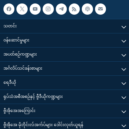
သတင်း
၀န်ဆောင်မှုများ
အပတ်စဉ်ကဏ္ဍများ
အင်္ဂလိပ်သင်ခန်းစာများ
ရေဒီယို
ရုပ်သံအစီအစဉ်နှင့် ဗွီဒီယိုကဏ္ဍများ
ဗွီအိုအေအကြောင်း
ဗွီအိုအေ မိုဘိုင်းလ်အက်ပ်များ ဒေါင်းလုတ်ယူရန်