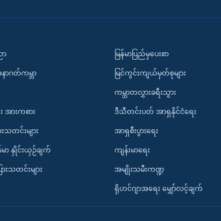
ပညာ
မြန်မာပြည်မှပေးစာ
အနာဂတ်ကမ္ဘာ
မြင်ကွင်းကျယ်မှတ်စုများ
ကမ္ဘာတလွှားခရီးသွား
း အားကစား
ဒီသီတင်းပတ် အာရှနိုင်ငံရေး
ားသတင်းများ
အာရှစီးပွားရေး
်မာ နှိုင်းယှဉ်ချက်
ကျန်းမာရေး
ပြားသတင်းများ
အမျိုးသမီးကဏ္ဍ
ရိုဟင်ဂျာအရေး မျှော်လင့်ချက်