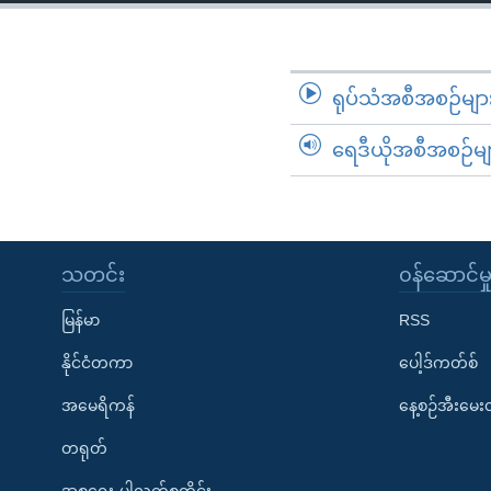
သုတပဒေသာ အင်္ဂလိပ်စာ
အ
ညွန်း
စာမျက်နှာ
သို့
ရုပ်သံအစီအစဉ်မျာ
ကျော်
ရေဒီယိုအစီအစဉ်မျ
ကြည့်
ရန်
ရှာဖွေ
ရန်
နေရာ
သတင်း
၀န်ဆောင်မှ
သို့
မြန်မာ
RSS
ကျော်
ရန်
နိုင်ငံတကာ
ပေါ့ဒ်ကတ်စ်
အမေရိကန်
နေ့စဉ်အီးမေ
တရုတ်