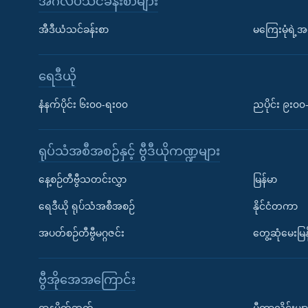
အင်္ဂလိပ်သင်ခန်းစာများ
အီဒီယံသင်ခန်းစာ
မကြေးမုံရဲ့အင
ရေဒီယို
နံနက်ပိုင်း ၆း၀၀-ရး၀၀
ညပိုင်း ၉း၀
ရုပ်သံအစီအစဉ်နှင့် ဗွီဒီယိုကဏ္ဍများ
နေ့စဉ်တီဗွီသတင်းလွှာ
မြန်မာ
ရေဒီယို ရုပ်သံအစီအစဉ်
နိုင်ငံတကာ
အပတ်စဉ်တီဗွီမဂ္ဂဇင်း
တွေ့ဆုံမေးမြန
ဗွီအိုအေအကြောင်း