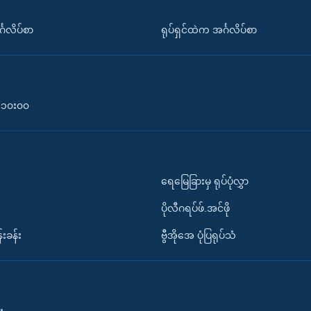
်္ဂလိပ်စာ
ရုပ်ရှင်ထဲက အင်္ဂလိပ်စာ
၀-၁၀း၀၀
ရေမြေခြားမှ ရုပ်ပုံလွှာ
ပိုလီဂရပ်ဖ်.အင်ဖို
်းခန်း
ဗွီအိုအေ ပုံပြရုပ်သံ