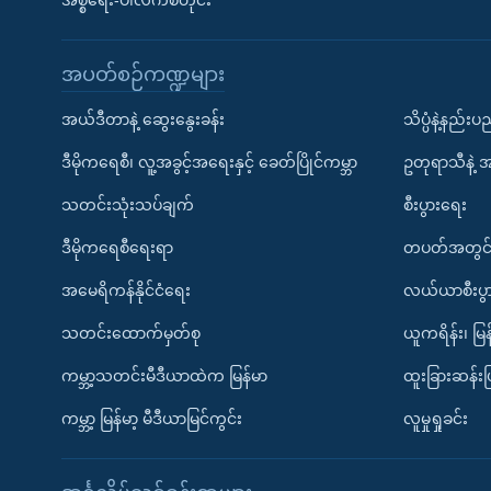
အစ္စရေး-ပါလက်စတိုင်း
အပတ်စဉ်ကဏ္ဍများ
အယ်ဒီတာနဲ့ ဆွေးနွေးခန်း
သိပ္ပံနဲ့နည်း
ဒီမိုကရေစီ၊ လူ့အခွင့်အရေးနှင့် ခေတ်ပြိုင်ကမ္ဘာ
ဥတုရာသီနဲ့ 
သတင်းသုံးသပ်ချက်
စီးပွားရေး
ဒီမိုကရေစီရေးရာ
တပတ်အတွင်
အမေရိကန်နိုင်ငံရေး
လယ်ယာစီးပွ
သတင်းထောက်မှတ်စု
ယူကရိန်း၊ မြန
ကမ္ဘာ့သတင်းမီဒီယာထဲက မြန်မာ
ထူးခြားဆန်း
ကမ္ဘာ့ မြန်မာ့ မီဒီယာမြင်ကွင်း
လူမှုရှုခင်း