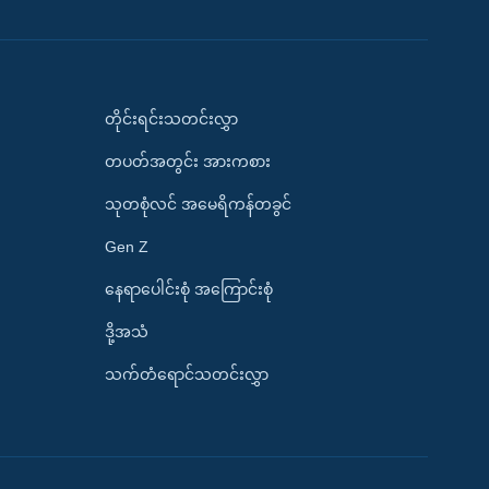
တိုင်းရင်းသတင်းလွှာ
တပတ်အတွင်း အားကစား
သုတစုံလင် အမေရိကန်တခွင်
Gen Z
နေရာပေါင်းစုံ အကြောင်းစုံ
ဒို့အသံ
သက်တံရောင်သတင်းလွှာ