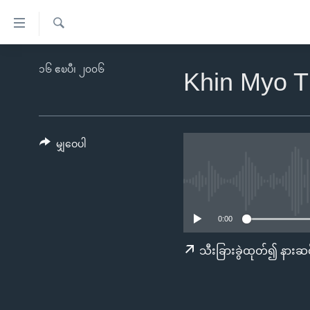
သုံး
ရ
ရှာဖွေ
လွယ်ကူ
မူလစာမျက်နှာ
၁၆ ဧၿပီ၊ ၂၀၀၆
ရ
Khin Myo Th
စေ
မြန်မာ
လာ
သည့်
ဒ်
ကမ္ဘာ့သတင်းများ
Link
ဗွီဒီယို
နိုင်ငံတကာ
မျှဝေပါ
များ
သတင်းလွတ်လပ်ခွင့်
အမေရိကန်
ပင်မ
ရပ်ဝန်းတခု လမ်းတခု အလွန်
တရုတ်
အကြောင်းအရာ
အင်္ဂလိပ်စာလေ့လာမယ်
အစ္စရေး-ပါလက်စတိုင်း
သို့
0:00
အပတ်စဉ်ကဏ္ဍများ
အမေရိကန်သုံးအီဒီယံ
ကျော်
သီးခြားခွဲထုတ်၍ နားဆင
ကြည့်
ရေဒီယိုနှင့်ရုပ်သံ အချက်အလက်များ
မကြေးမုံရဲ့ အင်္ဂလိပ်စာ
ရေဒီယို
ရန်
ရေဒီယို/တီဗွီအစီအစဉ်
ရုပ်ရှင်ထဲက အင်္ဂလိပ်စာ
တီဗွီ
ပင်မ