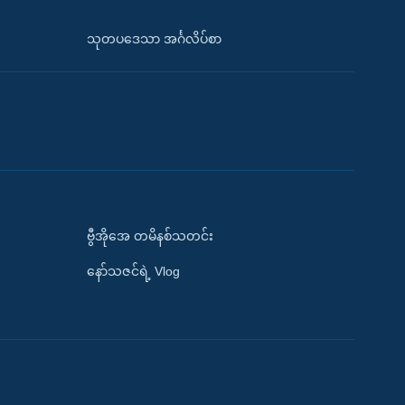
သုတပဒေသာ အင်္ဂလိပ်စာ
ဗွီအိုအေ တမိနစ်သတင်း
နော်သဇင်ရဲ့ Vlog