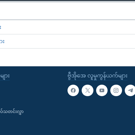
း
ား
ုများ
ဗွီအိုအေ လူမှုကွန်ယက်များ
းလ်သတင်းလွှာ