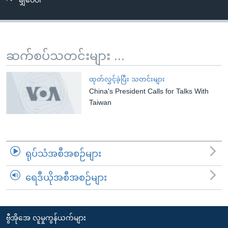
မျှဝေပါ
အ
သုတပဒေသာ အင်္ဂလိပ်စာ
ညွန်း
Learning English
စာမျက်နှာ
သို့
ဗွီအိုအေ လူမှုကွန်ယက်များ
ဆက်စပ်သတင်းများ ...
ကျော်
ကြည့်
ထုတ်လွှင့်ခဲ့ပြီး သတင်းများ
ရန်
China's President Calls for Talks With
ဘာသာစကားများ
ရှာဖွေ
Taiwan
ရန်
နေရာ
သို့
ရုပ်သံအစီအစဉ်များ
ကျော်
ရန်
ရေဒီယိုအစီအစဉ်များ
ဗွီအိုအေ လူမှုကွန်ယက်များ