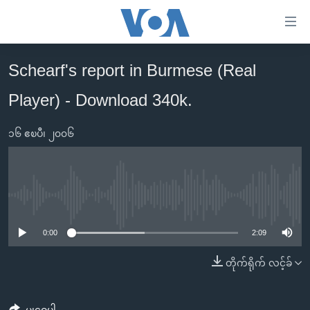
သုံး
ရ
လွယ်ကူ
Schearf's report in Burmese (Real
မူလစာမျက်နှာ
စေ
Player) - Download 340k.
မြန်မာ
သည့်
ကမ္ဘာ့သတင်းများ
Link
၁၆ ဧၿပီ၊ ၂၀၀၆
ဗွီဒီယို
နိုင်ငံတကာ
များ
သတင်းလွတ်လပ်ခွင့်
အမေရိကန်
ပင်မ
ရပ်ဝန်းတခု လမ်းတခု အလွန်
တရုတ်
အကြောင်းအရာ
No media source currently available
သို့
အင်္ဂလိပ်စာလေ့လာမယ်
အစ္စရေး-ပါလက်စတိုင်း
0:00
2:09
ကျော်
အပတ်စဉ်ကဏ္ဍများ
အမေရိကန်သုံးအီဒီယံ
ကြည့်
တိုက်ရိုက် လင့်ခ်
ရေဒီယိုနှင့်ရုပ်သံ အချက်အလက်များ
မကြေးမုံရဲ့ အင်္ဂလိပ်စာ
ရေဒီယို
ရန်
ပင်မ
ရေဒီယို/တီဗွီအစီအစဉ်
ရုပ်ရှင်ထဲက အင်္ဂလိပ်စာ
တီဗွီ