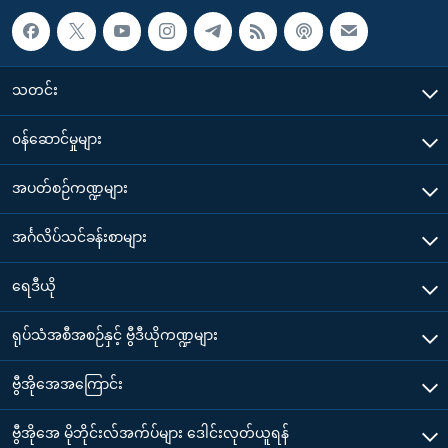
သတင်း
၀န်ဆောင်မှုများ
အပတ်စဉ်ကဏ္ဍများ
အင်္ဂလိပ်သင်ခန်းစာများ
ရေဒီယို
ရုပ်သံအစီအစဉ်နှင့် ဗွီဒီယိုကဏ္ဍများ
ဗွီအိုအေအကြောင်း
ဗွီအိုအေ မိုဘိုင်းလ်အက်ပ်များ ဒေါင်းလုတ်ယူရန်