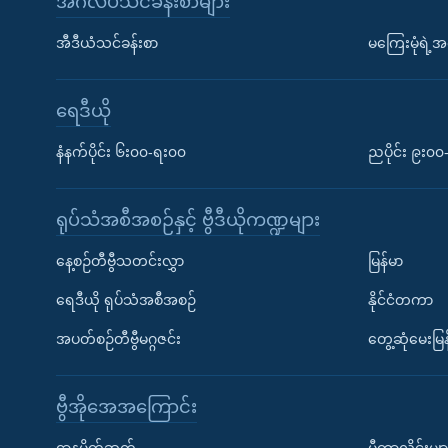
အင်္ဂလိပ်သင်ခန်းစာများ
အီဒီယံသင်ခန်းစာ
မကြေးမုံရဲ့အင
ရေဒီယို
နံနက်ပိုင်း ၆း၀၀-ရး၀၀
ညပိုင်း ၉း၀
ရုပ်သံအစီအစဉ်နှင့် ဗွီဒီယိုကဏ္ဍများ
နေ့စဉ်တီဗွီသတင်းလွှာ
မြန်မာ
ရေဒီယို ရုပ်သံအစီအစဉ်
နိုင်ငံတကာ
အပတ်စဉ်တီဗွီမဂ္ဂဇင်း
တွေ့ဆုံမေးမြန
ဗွီအိုအေအကြောင်း