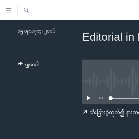
သုံး
ရ
ရှာဖွေ
လွယ်ကူ
မူလစာမျက်နှာ
၀၅ ၾသဂုတ္၊ ၂၀၀၆
ရ
Editorial i
စေ
မြန်မာ
လာ
သည့်
ဒ်
ကမ္ဘာ့သတင်းများ
Link
ဗွီဒီယို
နိုင်ငံတကာ
မျှဝေပါ
များ
သတင်းလွတ်လပ်ခွင့်
အမေရိကန်
ပင်မ
ရပ်ဝန်းတခု လမ်းတခု အလွန်
တရုတ်
အကြောင်းအရာ
အင်္ဂလိပ်စာလေ့လာမယ်
အစ္စရေး-ပါလက်စတိုင်း
သို့
0:00
အပတ်စဉ်ကဏ္ဍများ
အမေရိကန်သုံးအီဒီယံ
ကျော်
သီးခြားခွဲထုတ်၍ နားဆင
ကြည့်
ရေဒီယိုနှင့်ရုပ်သံ အချက်အလက်များ
မကြေးမုံရဲ့ အင်္ဂလိပ်စာ
ရေဒီယို
ရန်
ရေဒီယို/တီဗွီအစီအစဉ်
ရုပ်ရှင်ထဲက အင်္ဂလိပ်စာ
တီဗွီ
ပင်မ