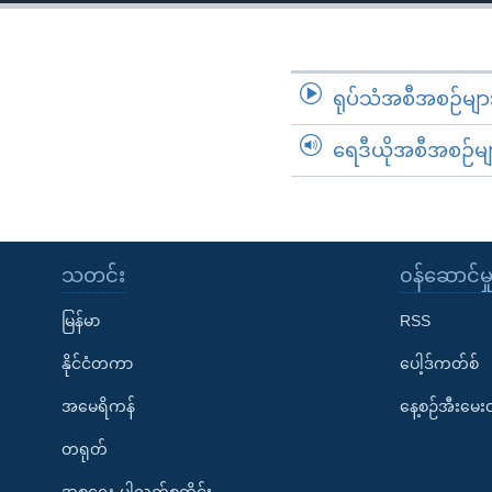
သုတပဒေသာ အင်္ဂလိပ်စာ
အ
ညွန်း
စာမျက်နှာ
သို့
ရုပ်သံအစီအစဉ်မျာ
ကျော်
ရေဒီယိုအစီအစဉ်မျ
ကြည့်
ရန်
ရှာဖွေ
ရန်
နေရာ
သတင်း
၀န်ဆောင်မှ
သို့
မြန်မာ
RSS
ကျော်
ရန်
နိုင်ငံတကာ
ပေါ့ဒ်ကတ်စ်
အမေရိကန်
နေ့စဉ်အီးမေ
တရုတ်