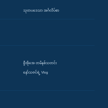
သုတပဒေသာ အင်္ဂလိပ်စာ
ဗွီအိုအေ တမိနစ်သတင်း
နော်သဇင်ရဲ့ Vlog