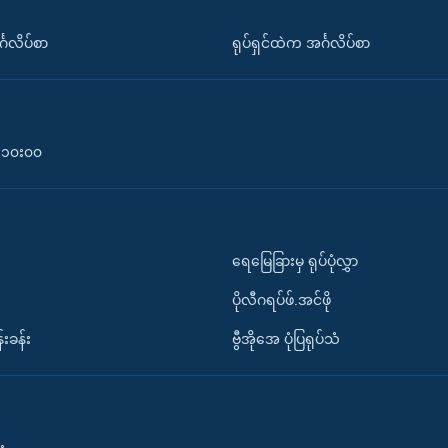
်္ဂလိပ်စာ
ရုပ်ရှင်ထဲက အင်္ဂလိပ်စာ
၀-၁၀း၀၀
ရေမြေခြားမှ ရုပ်ပုံလွှာ
ပိုလီဂရပ်ဖ်.အင်ဖို
်းခန်း
ဗွီအိုအေ ပုံပြရုပ်သံ