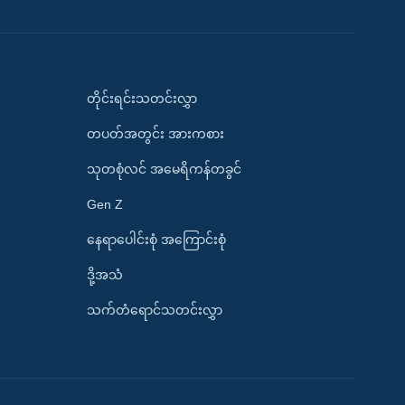
တိုင်းရင်းသတင်းလွှာ
တပတ်အတွင်း အားကစား
သုတစုံလင် အမေရိကန်တခွင်
Gen Z
နေရာပေါင်းစုံ အကြောင်းစုံ
ဒို့အသံ
သက်တံရောင်သတင်းလွှာ