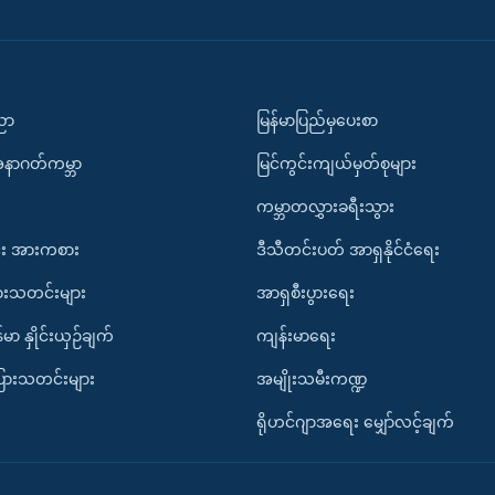
ပညာ
မြန်မာပြည်မှပေးစာ
အနာဂတ်ကမ္ဘာ
မြင်ကွင်းကျယ်မှတ်စုများ
ကမ္ဘာတလွှားခရီးသွား
း အားကစား
ဒီသီတင်းပတ် အာရှနိုင်ငံရေး
ားသတင်းများ
အာရှစီးပွားရေး
်မာ နှိုင်းယှဉ်ချက်
ကျန်းမာရေး
ပြားသတင်းများ
အမျိုးသမီးကဏ္ဍ
ရိုဟင်ဂျာအရေး မျှော်လင့်ချက်