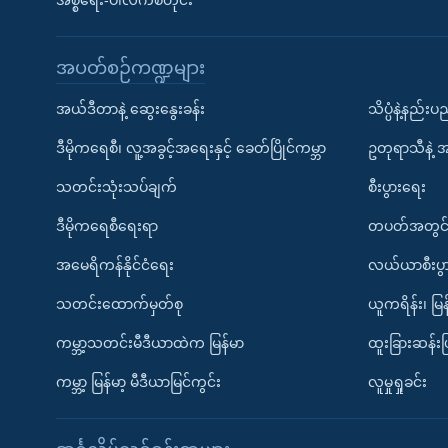
အစ္စရေး-ပါလက်စတိုင်း
အပတ်စဉ်ကဏ္ဍများ
အယ်ဒီတာနဲ့ ဆွေးနွေးခန်း
သိပ္ပံနဲ့နည်း
ဒီမိုကရေစီ၊ လူ့အခွင့်အရေးနှင့် ခေတ်ပြိုင်ကမ္ဘာ
ဥတုရာသီနဲ့ 
သတင်းသုံးသပ်ချက်
စီးပွားရေး
ဒီမိုကရေစီရေးရာ
တပတ်အတွင်
အမေရိကန်နိုင်ငံရေး
လယ်ယာစီးပွ
သတင်းထောက်မှတ်စု
ယူကရိန်း၊ မြန
ကမ္ဘာ့သတင်းမီဒီယာထဲက မြန်မာ
ထူးခြားဆန်း
ကမ္ဘာ့ မြန်မာ့ မီဒီယာမြင်ကွင်း
လူမှုရှုခင်း