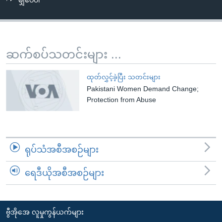
မျှဝေပါ
အ
သုတပဒေသာ အင်္ဂလိပ်စာ
ညွန်း
Learning English
စာမျက်နှာ
သို့
ဗွီအိုအေ လူမှုကွန်ယက်များ
ဆက်စပ်သတင်းများ ...
ကျော်
ကြည့်
ထုတ်လွှင့်ခဲ့ပြီး သတင်းများ
ရန်
Pakistani Women Demand Change;
ဘာသာစကားများ
ရှာဖွေ
Protection from Abuse
ရန်
နေရာ
သို့
ရုပ်သံအစီအစဉ်များ
ကျော်
ရန်
ရေဒီယိုအစီအစဉ်များ
ဗွီအိုအေ လူမှုကွန်ယက်များ