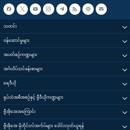
သတင်း
၀န်ဆောင်မှုများ
အပတ်စဉ်ကဏ္ဍများ
အင်္ဂလိပ်သင်ခန်းစာများ
ရေဒီယို
ရုပ်သံအစီအစဉ်နှင့် ဗွီဒီယိုကဏ္ဍများ
ဗွီအိုအေအကြောင်း
ဗွီအိုအေ မိုဘိုင်းလ်အက်ပ်များ ဒေါင်းလုတ်ယူရန်