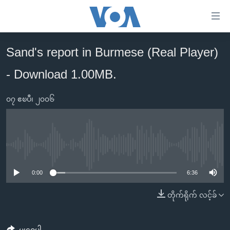
သုံး
ရ
လွယ်ကူ
Sand's report in Burmese (Real Player)
မူလစာမျက်နှာ
စေ
- Download 1.00MB.
မြန်မာ
သည့်
ကမ္ဘာ့သတင်းများ
Link
၀၇ ဧၿပီ၊ ၂၀၀၆
ဗွီဒီယို
နိုင်ငံတကာ
များ
သတင်းလွတ်လပ်ခွင့်
အမေရိကန်
ပင်မ
ရပ်ဝန်းတခု လမ်းတခု အလွန်
တရုတ်
အကြောင်းအရာ
No media source currently available
သို့
အင်္ဂလိပ်စာလေ့လာမယ်
အစ္စရေး-ပါလက်စတိုင်း
0:00
6:36
ကျော်
အပတ်စဉ်ကဏ္ဍများ
အမေရိကန်သုံးအီဒီယံ
ကြည့်
တိုက်ရိုက် လင့်ခ်
ရေဒီယိုနှင့်ရုပ်သံ အချက်အလက်များ
မကြေးမုံရဲ့ အင်္ဂလိပ်စာ
ရေဒီယို
ရန်
ပင်မ
ရေဒီယို/တီဗွီအစီအစဉ်
ရုပ်ရှင်ထဲက အင်္ဂလိပ်စာ
တီဗွီ