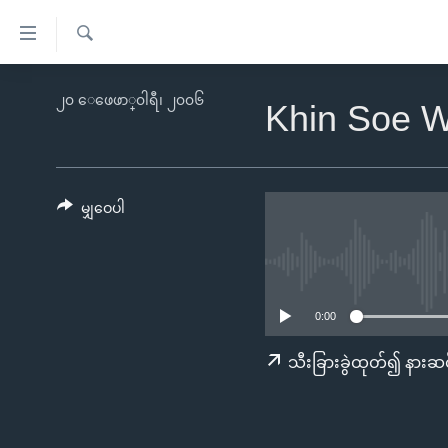
သုံး
ရ
ရှာဖွေ
လွယ်ကူ
မူလစာမျက်နှာ
၂၀ ေဖေဖာ္၀ါရီ၊ ၂၀၀၆
ရ
Khin Soe W
စေ
မြန်မာ
လာ
သည့်
ဒ်
ကမ္ဘာ့သတင်းများ
Link
ဗွီဒီယို
နိုင်ငံတကာ
မျှဝေပါ
များ
သတင်းလွတ်လပ်ခွင့်
အမေရိကန်
ပင်မ
ရပ်ဝန်းတခု လမ်းတခု အလွန်
တရုတ်
အကြောင်းအရာ
အင်္ဂလိပ်စာလေ့လာမယ်
အစ္စရေး-ပါလက်စတိုင်း
သို့
0:00
အပတ်စဉ်ကဏ္ဍများ
အမေရိကန်သုံးအီဒီယံ
ကျော်
သီးခြားခွဲထုတ်၍ နားဆင
ကြည့်
ရေဒီယိုနှင့်ရုပ်သံ အချက်အလက်များ
မကြေးမုံရဲ့ အင်္ဂလိပ်စာ
ရေဒီယို
ရန်
ရေဒီယို/တီဗွီအစီအစဉ်
ရုပ်ရှင်ထဲက အင်္ဂလိပ်စာ
တီဗွီ
ပင်မ