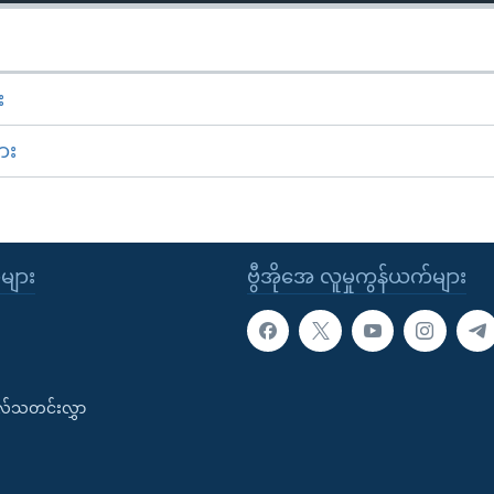
း
ား
ုများ
ဗွီအိုအေ လူမှုကွန်ယက်များ
းလ်သတင်းလွှာ