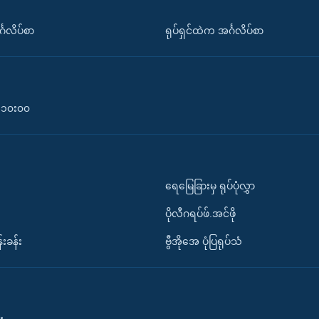
်္ဂလိပ်စာ
ရုပ်ရှင်ထဲက အင်္ဂလိပ်စာ
၀-၁၀း၀၀
ရေမြေခြားမှ ရုပ်ပုံလွှာ
ပိုလီဂရပ်ဖ်.အင်ဖို
်းခန်း
ဗွီအိုအေ ပုံပြရုပ်သံ