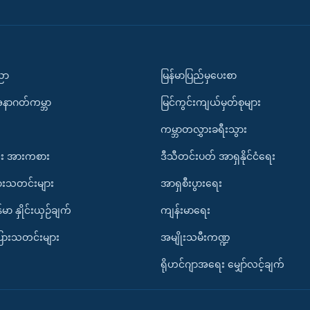
ပညာ
မြန်မာပြည်မှပေးစာ
အနာဂတ်ကမ္ဘာ
မြင်ကွင်းကျယ်မှတ်စုများ
ကမ္ဘာတလွှားခရီးသွား
း အားကစား
ဒီသီတင်းပတ် အာရှနိုင်ငံရေး
ားသတင်းများ
အာရှစီးပွားရေး
်မာ နှိုင်းယှဉ်ချက်
ကျန်းမာရေး
ပြားသတင်းများ
အမျိုးသမီးကဏ္ဍ
ရိုဟင်ဂျာအရေး မျှော်လင့်ချက်