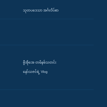
သုတပဒေသာ အင်္ဂလိပ်စာ
ဗွီအိုအေ တမိနစ်သတင်း
နော်သဇင်ရဲ့ Vlog