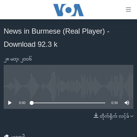
သုံး
ရ
လွယ်ကူ
News in Burmese (Real Player) -
မူလစာမျက်နှာ
စေ
Download 92.3 k
မြန်မာ
သည့်
ကမ္ဘာ့သတင်းများ
Link
၂၈ မတ္၊ ၂၀၀၆
ဗွီဒီယို
နိုင်ငံတကာ
များ
သတင်းလွတ်လပ်ခွင့်
အမေရိကန်
ပင်မ
ရပ်ဝန်းတခု လမ်းတခု အလွန်
တရုတ်
အကြောင်းအရာ
No media source currently available
သို့
အင်္ဂလိပ်စာလေ့လာမယ်
အစ္စရေး-ပါလက်စတိုင်း
0:00
0:34
ကျော်
အပတ်စဉ်ကဏ္ဍများ
အမေရိကန်သုံးအီဒီယံ
ကြည့်
တိုက်ရိုက် လင့်ခ်
ရေဒီယိုနှင့်ရုပ်သံ အချက်အလက်များ
မကြေးမုံရဲ့ အင်္ဂလိပ်စာ
ရေဒီယို
ရန်
ပင်မ
ရေဒီယို/တီဗွီအစီအစဉ်
ရုပ်ရှင်ထဲက အင်္ဂလိပ်စာ
တီဗွီ