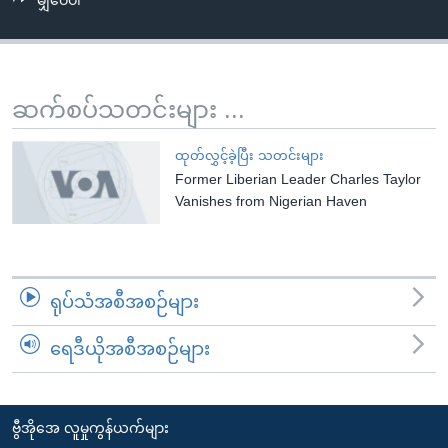
မျှဝေပါ
အ
သုတပဒေသာ အင်္ဂလိပ်စာ
ညွန်း
Learning English
စာမျက်နှာ
သို့
ဗွီအိုအေ လူမှုကွန်ယက်များ
ဆက်စပ်သတင်းများ ...
ကျော်
ကြည့်
ထုတ်လွှင့်ခဲ့ပြီး သတင်းများ
ရန်
Former Liberian Leader Charles Taylor
ဘာသာစကားများ
ရှာဖွေ
Vanishes from Nigerian Haven
ရန်
နေရာ
သို့
ရုပ်သံအစီအစဉ်များ
ကျော်
ရန်
ရေဒီယိုအစီအစဉ်များ
ဗွီအိုအေ လူမှုကွန်ယက်များ