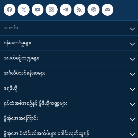
သတင်း
၀န်ဆောင်မှုများ
အပတ်စဉ်ကဏ္ဍများ
အင်္ဂလိပ်သင်ခန်းစာများ
ရေဒီယို
ရုပ်သံအစီအစဉ်နှင့် ဗွီဒီယိုကဏ္ဍများ
ဗွီအိုအေအကြောင်း
ဗွီအိုအေ မိုဘိုင်းလ်အက်ပ်များ ဒေါင်းလုတ်ယူရန်