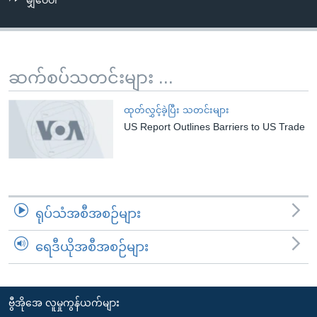
မျှဝေပါ
အ
သုတပဒေသာ အင်္ဂလိပ်စာ
ညွန်း
Learning English
စာမျက်နှာ
သို့
ဗွီအိုအေ လူမှုကွန်ယက်များ
ဆက်စပ်သတင်းများ ...
ကျော်
ကြည့်
ထုတ်လွှင့်ခဲ့ပြီး သတင်းများ
ရန်
US Report Outlines Barriers to US Trade
ဘာသာစကားများ
ရှာဖွေ
ရန်
နေရာ
သို့
ရုပ်သံအစီအစဉ်များ
ကျော်
ရန်
ရေဒီယိုအစီအစဉ်များ
ဗွီအိုအေ လူမှုကွန်ယက်များ