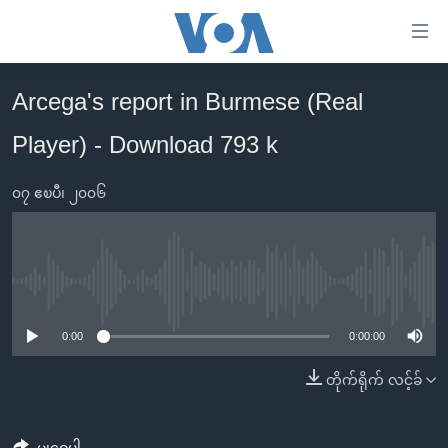
သုံး
ရ
လွယ်ကူ
Arcega's report in Burmese (Real
မူလစာမျက်နှာ
စေ
Player) - Download 793 k
မြန်မာ
သည့်
ကမ္ဘာ့သတင်းများ
Link
၀၇ ဧၿပီ၊ ၂၀၀၆
ဗွီဒီယို
နိုင်ငံတကာ
များ
သတင်းလွတ်လပ်ခွင့်
အမေရိကန်
ပင်မ
ရပ်ဝန်းတခု လမ်းတခု အလွန်
တရုတ်
အကြောင်းအရာ
No media source currently available
သို့
အင်္ဂလိပ်စာလေ့လာမယ်
အစ္စရေး-ပါလက်စတိုင်း
0:00
0:00:00
ကျော်
အပတ်စဉ်ကဏ္ဍများ
အမေရိကန်သုံးအီဒီယံ
ကြည့်
တိုက်ရိုက် လင့်ခ်
ရေဒီယိုနှင့်ရုပ်သံ အချက်အလက်များ
မကြေးမုံရဲ့ အင်္ဂလိပ်စာ
ရေဒီယို
ရန်
ပင်မ
ရေဒီယို/တီဗွီအစီအစဉ်
ရုပ်ရှင်ထဲက အင်္ဂလိပ်စာ
တီဗွီ