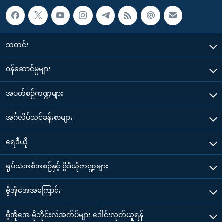
သတင်း
၀န်ဆောင်မှုများ
အပတ်စဉ်ကဏ္ဍများ
အင်္ဂလိပ်သင်ခန်းစာများ
ရေဒီယို
ရုပ်သံအစီအစဉ်နှင့် ဗွီဒီယိုကဏ္ဍများ
ဗွီအိုအေအကြောင်း
ဗွီအိုအေ မိုဘိုင်းလ်အက်ပ်များ ဒေါင်းလုတ်ယူရန်