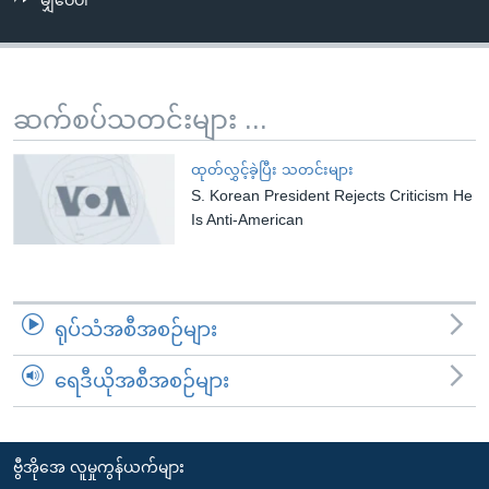
မျှဝေပါ
အ
သုတပဒေသာ အင်္ဂလိပ်စာ
ညွန်း
Learning English
စာမျက်နှာ
သို့
ဗွီအိုအေ လူမှုကွန်ယက်များ
ဆက်စပ်သတင်းများ ...
ကျော်
ကြည့်
ထုတ်လွှင့်ခဲ့ပြီး သတင်းများ
ရန်
S. Korean President Rejects Criticism He
ဘာသာစကားများ
ရှာဖွေ
Is Anti-American
ရန်
နေရာ
သို့
ရုပ်သံအစီအစဉ်များ
ကျော်
ရန်
ရေဒီယိုအစီအစဉ်များ
ဗွီအိုအေ လူမှုကွန်ယက်များ