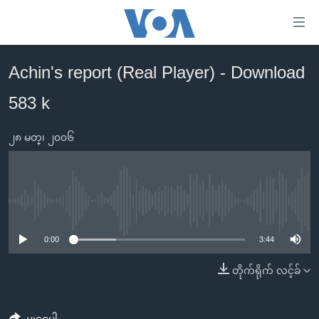
သုံး
ရ
လွယ်ကူ
Achin's report (Real Player) - Download
မူလစာမျက်နှာ
စေ
583 k
မြန်မာ
သည့်
ကမ္ဘာ့သတင်းများ
Link
၂၈ မတ္၊ ၂၀၀၆
ဗွီဒီယို
နိုင်ငံတကာ
များ
သတင်းလွတ်လပ်ခွင့်
အမေရိကန်
ပင်မ
ရပ်ဝန်းတခု လမ်းတခု အလွန်
တရုတ်
အကြောင်းအရာ
No media source currently available
သို့
အင်္ဂလိပ်စာလေ့လာမယ်
အစ္စရေး-ပါလက်စတိုင်း
0:00
3:44
ကျော်
အပတ်စဉ်ကဏ္ဍများ
အမေရိကန်သုံးအီဒီယံ
ကြည့်
တိုက်ရိုက် လင့်ခ်
ရေဒီယိုနှင့်ရုပ်သံ အချက်အလက်များ
မကြေးမုံရဲ့ အင်္ဂလိပ်စာ
ရေဒီယို
ရန်
ပင်မ
ရေဒီယို/တီဗွီအစီအစဉ်
ရုပ်ရှင်ထဲက အင်္ဂလိပ်စာ
တီဗွီ