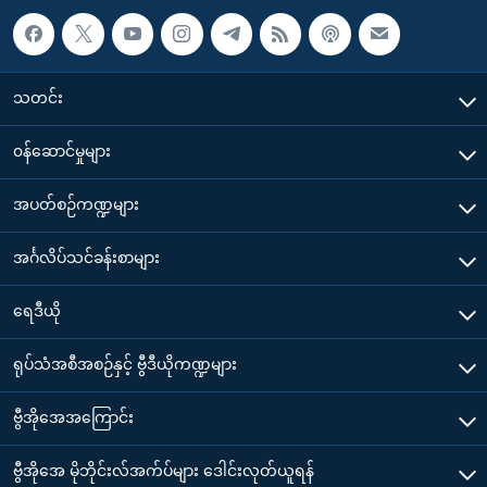
သတင်း
၀န်ဆောင်မှုများ
အပတ်စဉ်ကဏ္ဍများ
အင်္ဂလိပ်သင်ခန်းစာများ
ရေဒီယို
ရုပ်သံအစီအစဉ်နှင့် ဗွီဒီယိုကဏ္ဍများ
ဗွီအိုအေအကြောင်း
ဗွီအိုအေ မိုဘိုင်းလ်အက်ပ်များ ဒေါင်းလုတ်ယူရန်