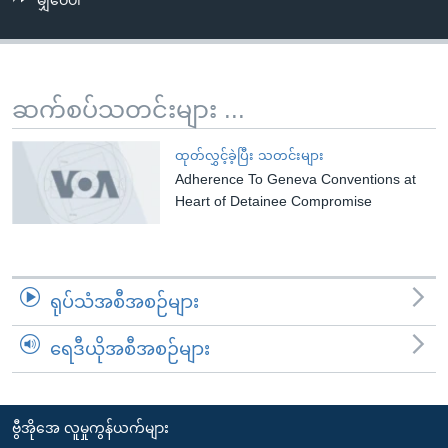
မျှဝေပါ
အ
သုတပဒေသာ အင်္ဂလိပ်စာ
ညွန်း
Learning English
စာမျက်နှာ
သို့
ဗွီအိုအေ လူမှုကွန်ယက်များ
ဆက်စပ်သတင်းများ ...
ကျော်
ကြည့်
ထုတ်လွှင့်ခဲ့ပြီး သတင်းများ
ရန်
Adherence To Geneva Conventions at
ဘာသာစကားများ
ရှာဖွေ
Heart of Detainee Compromise
ရန်
နေရာ
သို့
ရုပ်သံအစီအစဉ်များ
ကျော်
ရန်
ရေဒီယိုအစီအစဉ်များ
ဗွီအိုအေ လူမှုကွန်ယက်များ