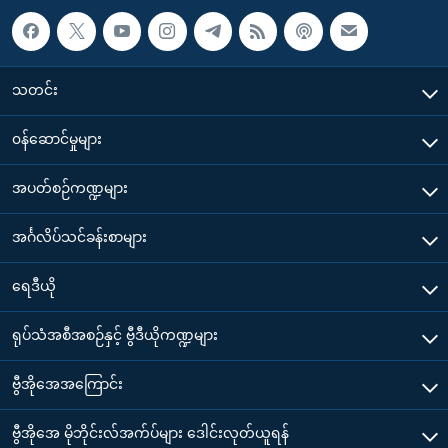
သတင်း
၀န်ဆောင်မှုများ
အပတ်စဉ်ကဏ္ဍများ
အင်္ဂလိပ်သင်ခန်းစာများ
ရေဒီယို
ရုပ်သံအစီအစဉ်နှင့် ဗွီဒီယိုကဏ္ဍများ
ဗွီအိုအေအကြောင်း
ဗွီအိုအေ မိုဘိုင်းလ်အက်ပ်များ ဒေါင်းလုတ်ယူရန်