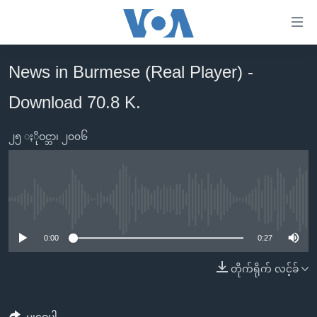
သုံး
ရ
လွယ်ကူ
News in Burmese (Real Player) -
မူလစာမျက်နှာ
စေ
Download 70.8 K.
မြန်မာ
သည့်
ကမ္ဘာ့သတင်းများ
Link
၂၅ ႏိုဝင္ဘာ၊ ၂၀၀၆
ဗွီဒီယို
နိုင်ငံတကာ
များ
သတင်းလွတ်လပ်ခွင့်
အမေရိကန်
ပင်မ
ရပ်ဝန်းတခု လမ်းတခု အလွန်
တရုတ်
အကြောင်းအရာ
No media source currently available
သို့
အင်္ဂလိပ်စာလေ့လာမယ်
အစ္စရေး-ပါလက်စတိုင်း
0:00
0:27
ကျော်
အပတ်စဉ်ကဏ္ဍများ
အမေရိကန်သုံးအီဒီယံ
ကြည့်
တိုက်ရိုက် လင့်ခ်
ရေဒီယိုနှင့်ရုပ်သံ အချက်အလက်များ
မကြေးမုံရဲ့ အင်္ဂလိပ်စာ
ရေဒီယို
ရန်
ပင်မ
ရေဒီယို/တီဗွီအစီအစဉ်
ရုပ်ရှင်ထဲက အင်္ဂလိပ်စာ
တီဗွီ