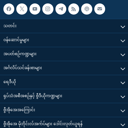
သတင်း
၀န်ဆောင်မှုများ
အပတ်စဉ်ကဏ္ဍများ
အင်္ဂလိပ်သင်ခန်းစာများ
ရေဒီယို
ရုပ်သံအစီအစဉ်နှင့် ဗွီဒီယိုကဏ္ဍများ
ဗွီအိုအေအကြောင်း
ဗွီအိုအေ မိုဘိုင်းလ်အက်ပ်များ ဒေါင်းလုတ်ယူရန်