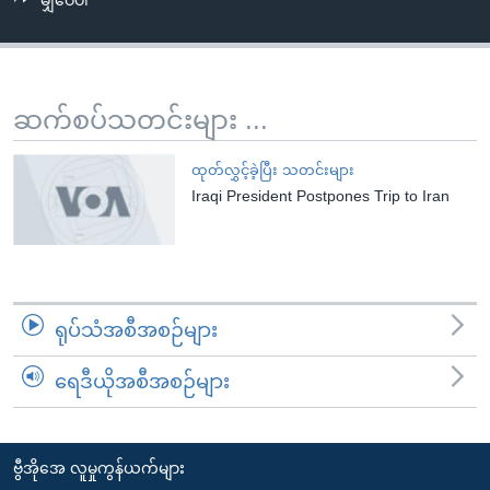
မျှဝေပါ
အ
သုတပဒေသာ အင်္ဂလိပ်စာ
ညွန်း
Learning English
စာမျက်နှာ
သို့
ဗွီအိုအေ လူမှုကွန်ယက်များ
ဆက်စပ်သတင်းများ ...
ကျော်
ကြည့်
ထုတ်လွှင့်ခဲ့ပြီး သတင်းများ
ရန်
Iraqi President Postpones Trip to Iran
ဘာသာစကားများ
ရှာဖွေ
ရန်
နေရာ
သို့
ရုပ်သံအစီအစဉ်များ
ကျော်
ရန်
ရေဒီယိုအစီအစဉ်များ
ဗွီအိုအေ လူမှုကွန်ယက်များ