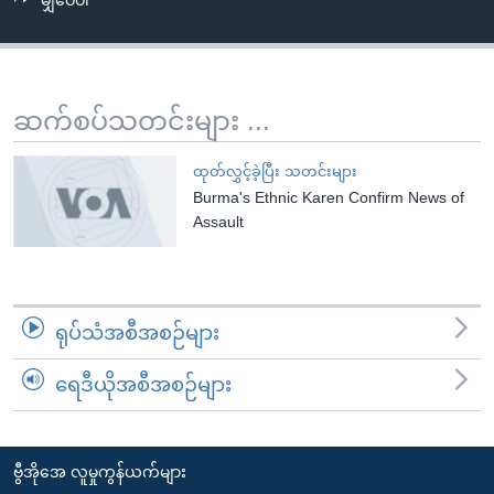
မျှဝေပါ
အ
သုတပဒေသာ အင်္ဂလိပ်စာ
ညွန်း
Learning English
စာမျက်နှာ
သို့
ဗွီအိုအေ လူမှုကွန်ယက်များ
ဆက်စပ်သတင်းများ ...
ကျော်
ကြည့်
ထုတ်လွှင့်ခဲ့ပြီး သတင်းများ
ရန်
Burma's Ethnic Karen Confirm News of
ဘာသာစကားများ
ရှာဖွေ
Assault
ရန်
နေရာ
သို့
ရုပ်သံအစီအစဉ်များ
ကျော်
ရန်
ရေဒီယိုအစီအစဉ်များ
ဗွီအိုအေ လူမှုကွန်ယက်များ