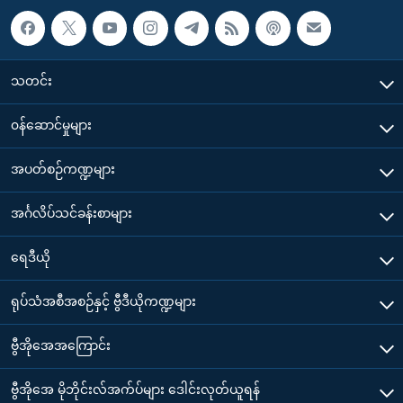
သတင်း
၀န်ဆောင်မှုများ
အပတ်စဉ်ကဏ္ဍများ
အင်္ဂလိပ်သင်ခန်းစာများ
ရေဒီယို
ရုပ်သံအစီအစဉ်နှင့် ဗွီဒီယိုကဏ္ဍများ
ဗွီအိုအေအကြောင်း
ဗွီအိုအေ မိုဘိုင်းလ်အက်ပ်များ ဒေါင်းလုတ်ယူရန်