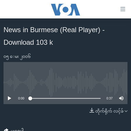
သုံး
ရ
လွယ်ကူ
News in Burmese (Real Player) -
မူလစာမျက်နှာ
စေ
Download 103 k
မြန်မာ
သည့်
ကမ္ဘာ့သတင်းများ
Link
၀၅ ေမ၊ ၂၀၀၆
ဗွီဒီယို
နိုင်ငံတကာ
များ
သတင်းလွတ်လပ်ခွင့်
အမေရိကန်
ပင်မ
ရပ်ဝန်းတခု လမ်းတခု အလွန်
တရုတ်
အကြောင်းအရာ
No media source currently available
သို့
အင်္ဂလိပ်စာလေ့လာမယ်
အစ္စရေး-ပါလက်စတိုင်း
0:00
0:37
ကျော်
အပတ်စဉ်ကဏ္ဍများ
အမေရိကန်သုံးအီဒီယံ
ကြည့်
တိုက်ရိုက် လင့်ခ်
ရေဒီယိုနှင့်ရုပ်သံ အချက်အလက်များ
မကြေးမုံရဲ့ အင်္ဂလိပ်စာ
ရေဒီယို
ရန်
ပင်မ
ရေဒီယို/တီဗွီအစီအစဉ်
ရုပ်ရှင်ထဲက အင်္ဂလိပ်စာ
တီဗွီ