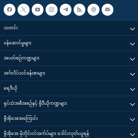
သတင်း
၀န်ဆောင်မှုများ
အပတ်စဉ်ကဏ္ဍများ
အင်္ဂလိပ်သင်ခန်းစာများ
ရေဒီယို
ရုပ်သံအစီအစဉ်နှင့် ဗွီဒီယိုကဏ္ဍများ
ဗွီအိုအေအကြောင်း
ဗွီအိုအေ မိုဘိုင်းလ်အက်ပ်များ ဒေါင်းလုတ်ယူရန်