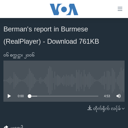
သုံး
ရ
လွယ်ကူ
Berman's report in Burmese
မူလစာမျက်နှာ
စေ
(RealPlayer) - Download 761KB
မြန်မာ
သည့်
ကမ္ဘာ့သတင်းများ
Link
၀၆ စက္တင္ဘာ၊ ၂၀၀၆
ဗွီဒီယို
နိုင်ငံတကာ
များ
သတင်းလွတ်လပ်ခွင့်
အမေရိကန်
ပင်မ
ရပ်ဝန်းတခု လမ်းတခု အလွန်
တရုတ်
အကြောင်းအရာ
No media source currently available
သို့
အင်္ဂလိပ်စာလေ့လာမယ်
အစ္စရေး-ပါလက်စတိုင်း
0:00
4:53
ကျော်
အပတ်စဉ်ကဏ္ဍများ
အမေရိကန်သုံးအီဒီယံ
ကြည့်
တိုက်ရိုက် လင့်ခ်
ရေဒီယိုနှင့်ရုပ်သံ အချက်အလက်များ
မကြေးမုံရဲ့ အင်္ဂလိပ်စာ
ရေဒီယို
ရန်
ပင်မ
ရေဒီယို/တီဗွီအစီအစဉ်
ရုပ်ရှင်ထဲက အင်္ဂလိပ်စာ
တီဗွီ