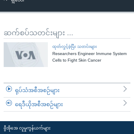
မျှဝေပါ
အ
သုတပဒေသာ အင်္ဂလိပ်စာ
ညွန်း
Learning English
စာမျက်နှာ
သို့
ဗွီအိုအေ လူမှုကွန်ယက်များ
ဆက်စပ်သတင်းများ ...
ကျော်
ကြည့်
ထုတ်လွှင့်ခဲ့ပြီး သတင်းများ
ရန်
Researchers Engineer Immune System
ဘာသာစကားများ
ရှာဖွေ
Cells to Fight Skin Cancer
ရန်
နေရာ
သို့
ရုပ်သံအစီအစဉ်များ
ကျော်
ရန်
ရေဒီယိုအစီအစဉ်များ
ဗွီအိုအေ လူမှုကွန်ယက်များ