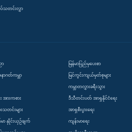
းလ်သတင်းလွှာ
ပညာ
မြန်မာပြည်မှပေးစာ
အနာဂတ်ကမ္ဘာ
မြင်ကွင်းကျယ်မှတ်စုများ
ကမ္ဘာတလွှားခရီးသွား
း အားကစား
ဒီသီတင်းပတ် အာရှနိုင်ငံရေး
ားသတင်းများ
အာရှစီးပွားရေး
်မာ နှိုင်းယှဉ်ချက်
ကျန်းမာရေး