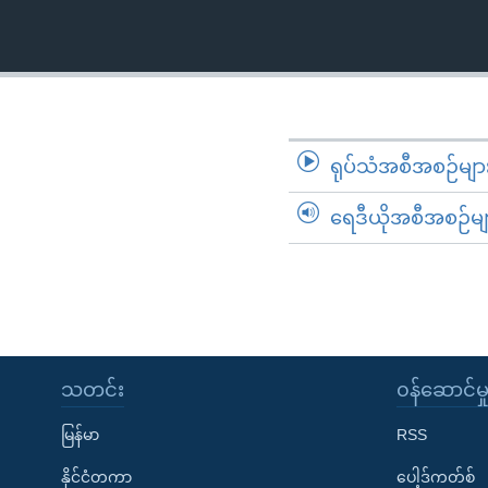
သုတပဒေသာ အင်္ဂလိပ်စာ
အ
ညွန်း
စာမျက်နှာ
သို့
ကျော်
ကြည့်
ရုပ်သံအစီအစဉ်မျာ
ရန်
ရှာဖွေ
ရေဒီယိုအစီအစဉ်မျ
ရန်
နေရာ
သို့
ကျော်
ရန်
သတင်း
၀န်ဆောင်မှ
မြန်မာ
RSS
နိုင်ငံတကာ
ပေါ့ဒ်ကတ်စ်