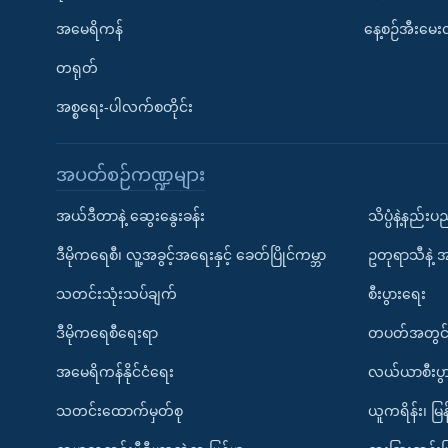
အမေရိကန်
နေ့စဉ်အီးမေ
တရုတ်
အစ္စရေး-ပါလက်စတိုင်း
အပတ်စဉ်ကဏ္ဍများ
အယ်ဒီတာနဲ့ ဆွေးနွေးခန်း
သိပ္ပံနဲ့နည်း
ဒီမိုကရေစီ၊ လူ့အခွင့်အရေးနှင့် ခေတ်ပြိုင်ကမ္ဘာ
ဥတုရာသီနဲ့ 
သတင်းသုံးသပ်ချက်
စီးပွားရေး
ဒီမိုကရေစီရေးရာ
တပတ်အတွင်
အမေရိကန်နိုင်ငံရေး
လယ်ယာစီးပွ
သတင်းထောက်မှတ်စု
ယူကရိန်း၊ မြန