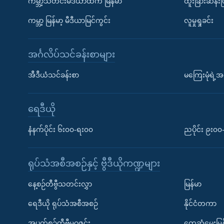
ကမ္ဘာ့သတင်းမီဒီယာထဲက မြန်မာ
ထူးခြားဆန်း
ကမ္ဘာ့ မြန်မာ့ မီဒီယာမြင်ကွင်း
လူမှုရှုခင်း
အင်္ဂလိပ်သင်ခန်းစာများ
အီဒီယံသင်ခန်းစာ
မကြေးမုံရဲ့အင
ရေဒီယို
နံနက်ပိုင်း ၆း၀၀-ရး၀၀
ညပိုင်း ၉း၀
ရုပ်သံအစီအစဉ်နှင့် ဗွီဒီယိုကဏ္ဍများ
နေ့စဉ်တီဗွီသတင်းလွှာ
မြန်မာ
ရေဒီယို ရုပ်သံအစီအစဉ်
နိုင်ငံတကာ
အပတ်စဉ်တီဗွီမဂ္ဂဇင်း
တွေ့ဆုံမေးမြန