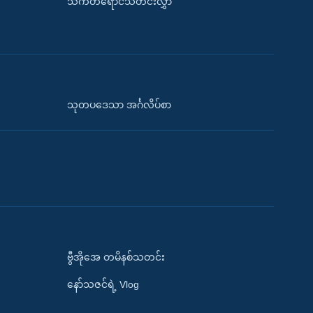
သက်တံရောင်သတင်းလွှာ
သုတပဒေသာ အင်္ဂလိပ်စာ
ဗွီအိုအေ တမိနစ်သတင်း
နော်သဇင်ရဲ့ Vlog