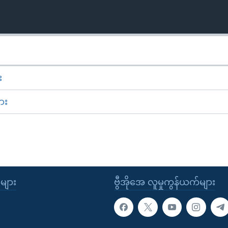
း
ား
ုများ
ဗွီအိုအေ လူမှုကွန်ယက်များ