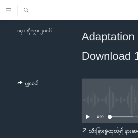
သုံး
ရ
ရှာဖွေ
လွယ်ကူ
မူလစာမျက်နှာ
၁၇ ႏိုဝင္ဘာ၊ ၂၀၀၆
ရ
Adaptation 
စေ
မြန်မာ
လာ
သည့်
ဒ်
ကမ္ဘာ့သတင်းများ
Download 
Link
ဗွီဒီယို
နိုင်ငံတကာ
များ
သတင်းလွတ်လပ်ခွင့်
အမေရိကန်
ပင်မ
ရပ်ဝန်းတခု လမ်းတခု အလွန်
တရုတ်
မျှဝေပါ
အကြောင်းအရာ
အင်္ဂလိပ်စာလေ့လာမယ်
အစ္စရေး-ပါလက်စတိုင်း
သို့
အပတ်စဉ်ကဏ္ဍများ
အမေရိကန်သုံးအီဒီယံ
ကျော်
ကြည့်
ရေဒီယိုနှင့်ရုပ်သံ အချက်အလက်များ
မကြေးမုံရဲ့ အင်္ဂလိပ်စာ
ရေဒီယို
0:00
ရန်
ရေဒီယို/တီဗွီအစီအစဉ်
ရုပ်ရှင်ထဲက အင်္ဂလိပ်စာ
တီဗွီ
သီးခြားခွဲထုတ်၍ နားဆင
ပင်မ