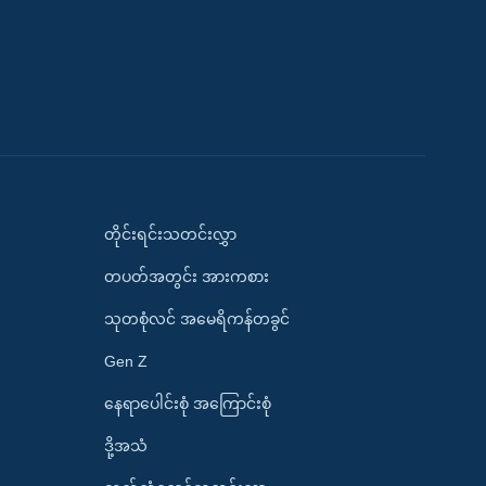
တိုင်းရင်းသတင်းလွှာ
တပတ်အတွင်း အားကစား
သုတစုံလင် အမေရိကန်တခွင်
Gen Z
နေရာပေါင်းစုံ အကြောင်းစုံ
ဒို့အသံ