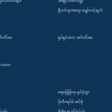
ပြားသတင်းများ
အမျိုးသမီးကဏ္ဍ
ရိုဟင်ဂျာအရေး မျှော်လင့်ချက်
်္ဂလိပ်စာ
ရုပ်ရှင်ထဲက အင်္ဂလိပ်စာ
၀-၁၀း၀၀
ရေမြေခြားမှ ရုပ်ပုံလွှာ
ပိုလီဂရပ်ဖ်.အင်ဖို
်းခန်း
ဗွီအိုအေ ပုံပြရုပ်သံ