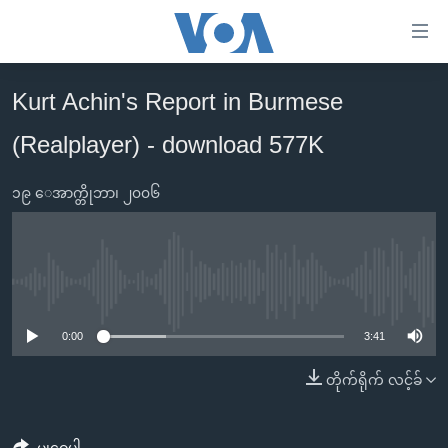
သုံး
ရ
လွယ်ကူ
Kurt Achin's Report in Burmese
မူလစာမျက်နှာ
စေ
(Realplayer) - download 577K
မြန်မာ
သည့်
ကမ္ဘာ့သတင်းများ
Link
၁၉ ေအာက္တိုဘာ၊ ၂၀၀၆
ဗွီဒီယို
နိုင်ငံတကာ
များ
သတင်းလွတ်လပ်ခွင့်
အမေရိကန်
ပင်မ
ရပ်ဝန်းတခု လမ်းတခု အလွန်
တရုတ်
အကြောင်းအရာ
No media source currently available
သို့
အင်္ဂလိပ်စာလေ့လာမယ်
အစ္စရေး-ပါလက်စတိုင်း
0:00
3:41
ကျော်
အပတ်စဉ်ကဏ္ဍများ
အမေရိကန်သုံးအီဒီယံ
ကြည့်
တိုက်ရိုက် လင့်ခ်
ရေဒီယိုနှင့်ရုပ်သံ အချက်အလက်များ
မကြေးမုံရဲ့ အင်္ဂလိပ်စာ
ရေဒီယို
ရန်
ပင်မ
ရေဒီယို/တီဗွီအစီအစဉ်
ရုပ်ရှင်ထဲက အင်္ဂလိပ်စာ
တီဗွီ