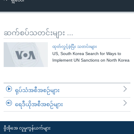
မျှဝေပါ
အ
သုတပဒေသာ အင်္ဂလိပ်စာ
ညွန်း
Learning English
စာမျက်နှာ
သို့
ဗွီအိုအေ လူမှုကွန်ယက်များ
ဆက်စပ်သတင်းများ ...
ကျော်
ကြည့်
ထုတ်လွှင့်ခဲ့ပြီး သတင်းများ
ရန်
US, South Korea Search for Ways to
ဘာသာစကားများ
ရှာဖွေ
Implement UN Sanctions on North Korea
ရန်
နေရာ
သို့
ရုပ်သံအစီအစဉ်များ
ကျော်
ရန်
ရေဒီယိုအစီအစဉ်များ
ဗွီအိုအေ လူမှုကွန်ယက်များ