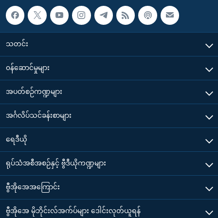
သတင်း
၀န်ဆောင်မှုများ
အပတ်စဉ်ကဏ္ဍများ
အင်္ဂလိပ်သင်ခန်းစာများ
ရေဒီယို
ရုပ်သံအစီအစဉ်နှင့် ဗွီဒီယိုကဏ္ဍများ
ဗွီအိုအေအကြောင်း
ဗွီအိုအေ မိုဘိုင်းလ်အက်ပ်များ ဒေါင်းလုတ်ယူရန်