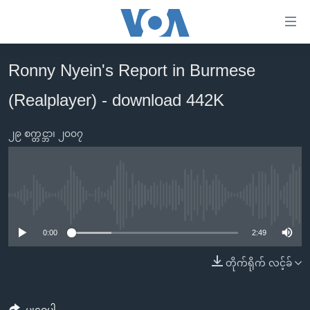
သုံး
ရ
လွယ်ကူ
Ronny Nyein's Report in Burmese
မူလစာမျက်နှာ
စေ
(Realplayer) - download 442K
မြန်မာ
သည့်
ကမ္ဘာ့သတင်းများ
Link
၂၉ စက္တင္ဘာ၊ ၂၀၀၇
ဗွီဒီယို
နိုင်ငံတကာ
များ
သတင်းလွတ်လပ်ခွင့်
အမေရိကန်
ပင်မ
ရပ်ဝန်းတခု လမ်းတခု အလွန်
တရုတ်
အကြောင်းအရာ
No media source currently available
သို့
အင်္ဂလိပ်စာလေ့လာမယ်
အစ္စရေး-ပါလက်စတိုင်း
0:00
2:49
ကျော်
အပတ်စဉ်ကဏ္ဍများ
အမေရိကန်သုံးအီဒီယံ
ကြည့်
တိုက်ရိုက် လင့်ခ်
ရေဒီယိုနှင့်ရုပ်သံ အချက်အလက်များ
မကြေးမုံရဲ့ အင်္ဂလိပ်စာ
ရေဒီယို
ရန်
ပင်မ
ရေဒီယို/တီဗွီအစီအစဉ်
ရုပ်ရှင်ထဲက အင်္ဂလိပ်စာ
တီဗွီ