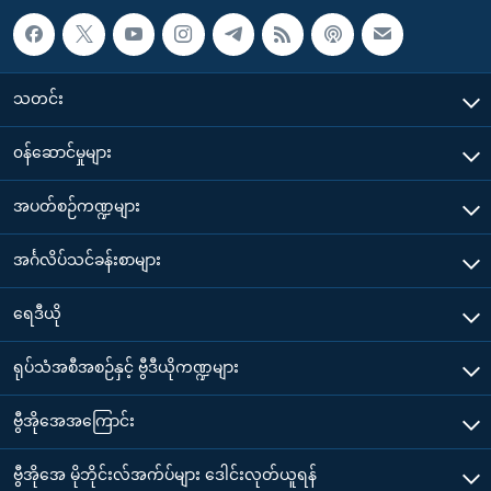
သတင်း
၀န်ဆောင်မှုများ
အပတ်စဉ်ကဏ္ဍများ
အင်္ဂလိပ်သင်ခန်းစာများ
ရေဒီယို
ရုပ်သံအစီအစဉ်နှင့် ဗွီဒီယိုကဏ္ဍများ
ဗွီအိုအေအကြောင်း
ဗွီအိုအေ မိုဘိုင်းလ်အက်ပ်များ ဒေါင်းလုတ်ယူရန်