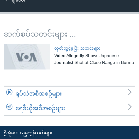
မျှဝေပါ
အ
သုတပဒေသာ အင်္ဂလိပ်စာ
ညွန်း
Learning English
စာမျက်နှာ
သို့
ဗွီအိုအေ လူမှုကွန်ယက်များ
ဆက်စပ်သတင်းများ ...
ကျော်
ကြည့်
ထုတ်လွှင့်ခဲ့ပြီး သတင်းများ
ရန်
Video Allegedly Shows Japanese
ဘာသာစကားများ
ရှာဖွေ
Journalist Shot at Close Range in Burma
ရန်
နေရာ
သို့
ရုပ်သံအစီအစဉ်များ
ကျော်
ရန်
ရေဒီယိုအစီအစဉ်များ
ဗွီအိုအေ လူမှုကွန်ယက်များ