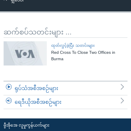
မျှဝေပါ
အ
သုတပဒေသာ အင်္ဂလိပ်စာ
ညွန်း
Learning English
စာမျက်နှာ
သို့
ဗွီအိုအေ လူမှုကွန်ယက်များ
ဆက်စပ်သတင်းများ ...
ကျော်
ကြည့်
ထုတ်လွှင့်ခဲ့ပြီး သတင်းများ
ရန်
Red Cross To Close Two Offices in
ဘာသာစကားများ
ရှာဖွေ
Burma
ရန်
နေရာ
သို့
ရုပ်သံအစီအစဉ်များ
ကျော်
ရန်
ရေဒီယိုအစီအစဉ်များ
ဗွီအိုအေ လူမှုကွန်ယက်များ