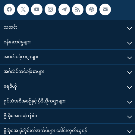
သတင်း
၀န်ဆောင်မှုများ
အပတ်စဉ်ကဏ္ဍများ
အင်္ဂလိပ်သင်ခန်းစာများ
ရေဒီယို
ရုပ်သံအစီအစဉ်နှင့် ဗွီဒီယိုကဏ္ဍများ
ဗွီအိုအေအကြောင်း
ဗွီအိုအေ မိုဘိုင်းလ်အက်ပ်များ ဒေါင်းလုတ်ယူရန်