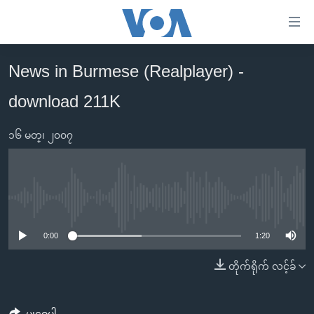
သုံး
ရ
လွယ်ကူ
News in Burmese (Realplayer) -
မူလစာမျက်နှာ
စေ
download 211K
မြန်မာ
သည့်
ကမ္ဘာ့သတင်းများ
Link
၁၆ မတ္၊ ၂၀၀၇
ဗွီဒီယို
နိုင်ငံတကာ
များ
သတင်းလွတ်လပ်ခွင့်
အမေရိကန်
ပင်မ
ရပ်ဝန်းတခု လမ်းတခု အလွန်
တရုတ်
အကြောင်းအရာ
No media source currently available
သို့
အင်္ဂလိပ်စာလေ့လာမယ်
အစ္စရေး-ပါလက်စတိုင်း
0:00
1:20
ကျော်
အပတ်စဉ်ကဏ္ဍများ
အမေရိကန်သုံးအီဒီယံ
ကြည့်
တိုက်ရိုက် လင့်ခ်
ရေဒီယိုနှင့်ရုပ်သံ အချက်အလက်များ
မကြေးမုံရဲ့ အင်္ဂလိပ်စာ
ရေဒီယို
ရန်
ပင်မ
ရေဒီယို/တီဗွီအစီအစဉ်
ရုပ်ရှင်ထဲက အင်္ဂလိပ်စာ
တီဗွီ