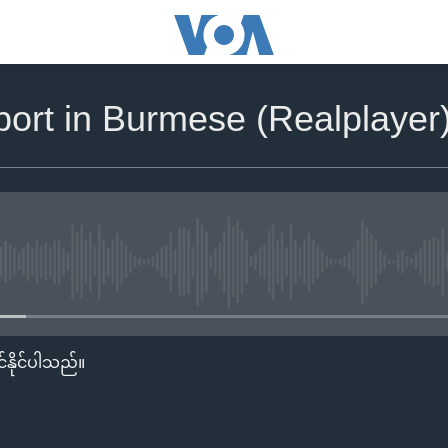
port in Burmese (Realplayer
No media source currently availa
်နိုင်ပါသည်။