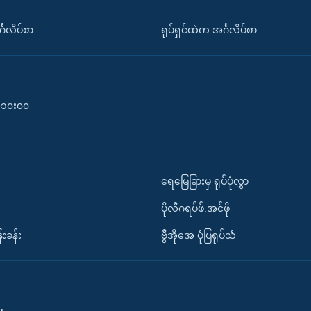
်္ဂလိပ်စာ
ရုပ်ရှင်ထဲက အင်္ဂလိပ်စာ
၀-၁၀း၀၀
ရေမြေခြားမှ ရုပ်ပုံလွှာ
ပိုလီဂရပ်ဖ်.အင်ဖို
်းခန်း
ဗွီအိုအေ ပုံပြရုပ်သံ