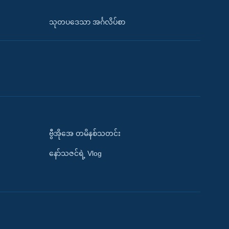
သုတပဒေသာ အင်္ဂလိပ်စာ
ဗွီအိုအေ တမိနစ်သတင်း
နော်သဇင်ရဲ့ Vlog