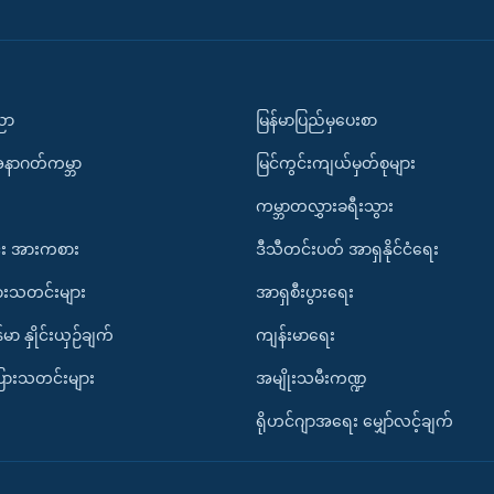
ပညာ
မြန်မာပြည်မှပေးစာ
အနာဂတ်ကမ္ဘာ
မြင်ကွင်းကျယ်မှတ်စုများ
ကမ္ဘာတလွှားခရီးသွား
း အားကစား
ဒီသီတင်းပတ် အာရှနိုင်ငံရေး
ားသတင်းများ
အာရှစီးပွားရေး
်မာ နှိုင်းယှဉ်ချက်
ကျန်းမာရေး
ပြားသတင်းများ
အမျိုးသမီးကဏ္ဍ
ရိုဟင်ဂျာအရေး မျှော်လင့်ချက်