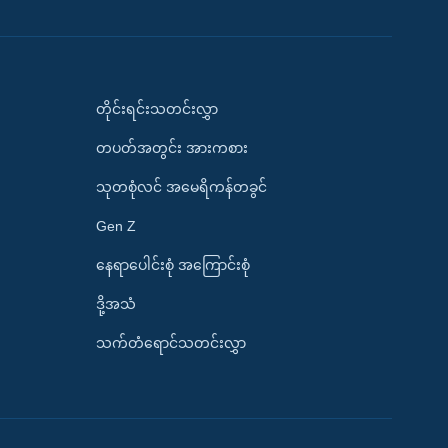
တိုင်းရင်းသတင်းလွှာ
တပတ်အတွင်း အားကစား
သုတစုံလင် အမေရိကန်တခွင်
Gen Z
နေရာပေါင်းစုံ အကြောင်းစုံ
ဒို့အသံ
သက်တံရောင်သတင်းလွှာ