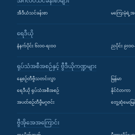
အင်္ဂလိပ်သင်ခန်းစာများ
အီဒီယံသင်ခန်းစာ
မကြေးမုံရဲ့အင
ရေဒီယို
နံနက်ပိုင်း ၆း၀၀-ရး၀၀
ညပိုင်း ၉း၀
ရုပ်သံအစီအစဉ်နှင့် ဗွီဒီယိုကဏ္ဍများ
နေ့စဉ်တီဗွီသတင်းလွှာ
မြန်မာ
ရေဒီယို ရုပ်သံအစီအစဉ်
နိုင်ငံတကာ
အပတ်စဉ်တီဗွီမဂ္ဂဇင်း
တွေ့ဆုံမေးမြန
ဗွီအိုအေအကြောင်း