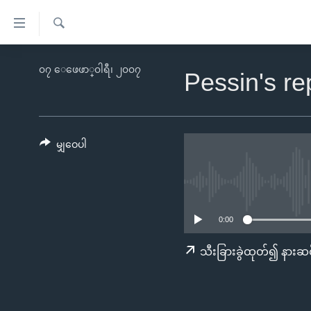
သုံး
ရ
ရှာဖွေ
လွယ်ကူ
မူလစာမျက်နှာ
၀၇ ေဖေဖာ္၀ါရီ၊ ၂၀၀၇
ရ
Pessin's re
စေ
မြန်မာ
လာ
သည့်
ဒ်
ကမ္ဘာ့သတင်းများ
Link
ဗွီဒီယို
နိုင်ငံတကာ
မျှဝေပါ
များ
သတင်းလွတ်လပ်ခွင့်
အမေရိကန်
ပင်မ
ရပ်ဝန်းတခု လမ်းတခု အလွန်
တရုတ်
အကြောင်းအရာ
အင်္ဂလိပ်စာလေ့လာမယ်
အစ္စရေး-ပါလက်စတိုင်း
သို့
0:00
အပတ်စဉ်ကဏ္ဍများ
အမေရိကန်သုံးအီဒီယံ
ကျော်
သီးခြားခွဲထုတ်၍ နားဆင
ကြည့်
ရေဒီယိုနှင့်ရုပ်သံ အချက်အလက်များ
မကြေးမုံရဲ့ အင်္ဂလိပ်စာ
ရေဒီယို
ရန်
ရေဒီယို/တီဗွီအစီအစဉ်
ရုပ်ရှင်ထဲက အင်္ဂလိပ်စာ
တီဗွီ
ပင်မ