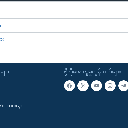
း
ား
ုများ
ဗွီအိုအေ လူမှုကွန်ယက်များ
းလ်သတင်းလွှာ