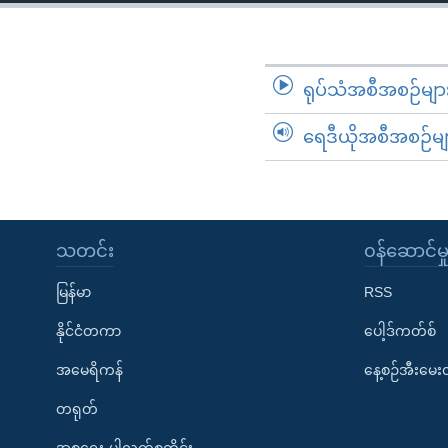
သုတပဒေသာ အင်္ဂလိပ်စာ
အ
ညွန်း
စာမျက်နှာ
သို့
ရုပ်သံအစီအစဉ်မျာ
ကျော်
ရေဒီယိုအစီအစဉ်မျ
ကြည့်
ရန်
ရှာဖွေ
ရန်
နေရာ
သတင်း
၀န်ဆောင်မှ
သို့
မြန်မာ
RSS
ကျော်
ရန်
နိုင်ငံတကာ
ပေါ့ဒ်ကတ်စ်
အမေရိကန်
နေ့စဉ်အီးမေ
တရုတ်