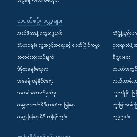
အစ္စရေး-ပါလက်စတိုင်း
အပတ်စဉ်ကဏ္ဍများ
အယ်ဒီတာနဲ့ ဆွေးနွေးခန်း
သိပ္ပံနဲ့နည်း
ဒီမိုကရေစီ၊ လူ့အခွင့်အရေးနှင့် ခေတ်ပြိုင်ကမ္ဘာ
ဥတုရာသီနဲ့ 
သတင်းသုံးသပ်ချက်
စီးပွားရေး
ဒီမိုကရေစီရေးရာ
တပတ်အတွင်
အမေရိကန်နိုင်ငံရေး
လယ်ယာစီးပွ
သတင်းထောက်မှတ်စု
ယူကရိန်း၊ မြန
ကမ္ဘာ့သတင်းမီဒီယာထဲက မြန်မာ
ထူးခြားဆန်း
ကမ္ဘာ့ မြန်မာ့ မီဒီယာမြင်ကွင်း
လူမှုရှုခင်း