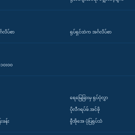
်္ဂလိပ်စာ
ရုပ်ရှင်ထဲက အင်္ဂလိပ်စာ
၀-၁၀း၀၀
ရေမြေခြားမှ ရုပ်ပုံလွှာ
ပိုလီဂရပ်ဖ်.အင်ဖို
်းခန်း
ဗွီအိုအေ ပုံပြရုပ်သံ