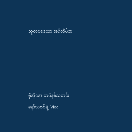
သုတပဒေသာ အင်္ဂလိပ်စာ
ဗွီအိုအေ တမိနစ်သတင်း
နော်သဇင်ရဲ့ Vlog