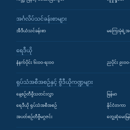
အင်္ဂလိပ်သင်ခန်းစာများ
အီဒီယံသင်ခန်းစာ
မကြေးမုံရဲ့အင
ရေဒီယို
နံနက်ပိုင်း ၆း၀၀-ရး၀၀
ညပိုင်း ၉း၀
ရုပ်သံအစီအစဉ်နှင့် ဗွီဒီယိုကဏ္ဍများ
နေ့စဉ်တီဗွီသတင်းလွှာ
မြန်မာ
ရေဒီယို ရုပ်သံအစီအစဉ်
နိုင်ငံတကာ
အပတ်စဉ်တီဗွီမဂ္ဂဇင်း
တွေ့ဆုံမေးမြန