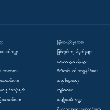
ပညာ
မြန်မာပြည်မှပေးစာ
အနာဂတ်ကမ္ဘာ
မြင်ကွင်းကျယ်မှတ်စုများ
ကမ္ဘာတလွှားခရီးသွား
း အားကစား
ဒီသီတင်းပတ် အာရှနိုင်ငံရေး
ားသတင်းများ
အာရှစီးပွားရေး
်မာ နှိုင်းယှဉ်ချက်
ကျန်းမာရေး
ပြားသတင်းများ
အမျိုးသမီးကဏ္ဍ
ရိုဟင်ဂျာအရေး မျှော်လင့်ချက်