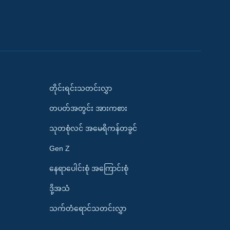
တိုင်းရင်းသတင်းလွှာ
တပတ်အတွင်း အားကစား
သုတစုံလင် အမေရိကန်တခွင်
Gen Z
နေရာပေါင်းစုံ အကြောင်းစုံ
ဒို့အသံ
သက်တံရောင်သတင်းလွှာ