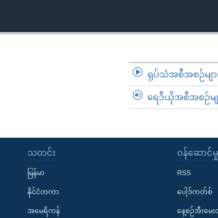
သုတပဒေသာ အင်္ဂလိပ်စာ
အ
ညွန်း
စာမျက်နှာ
သို့
ကျော်
ကြည့်
ရုပ်သံအစီအစဉ်မျာ
ရန်
ရှာဖွေ
ရေဒီယိုအစီအစဉ်မျ
ရန်
နေရာ
သို့
ကျော်
သတင်း
၀န်ဆောင်မှ
ရန်
မြန်မာ
RSS
နိုင်ငံတကာ
ပေါ့ဒ်ကတ်စ်
အမေရိကန်
နေ့စဉ်အီးမေ