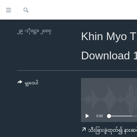
သုံး
ရ
ရှာဖွေ
လွယ်ကူ
မူလစာမျက်နှာ
၂၉ ႏိုဝင္ဘာ၊ ၂၀၀၇
ရ
Khin Myo T
စေ
မြန်မာ
လာ
သည့်
ဒ်
ကမ္ဘာ့သတင်းများ
Download 
Link
ဗွီဒီယို
နိုင်ငံတကာ
များ
သတင်းလွတ်လပ်ခွင့်
အမေရိကန်
ပင်မ
ရပ်ဝန်းတခု လမ်းတခု အလွန်
တရုတ်
မျှဝေပါ
အကြောင်းအရာ
အင်္ဂလိပ်စာလေ့လာမယ်
အစ္စရေး-ပါလက်စတိုင်း
သို့
အပတ်စဉ်ကဏ္ဍများ
အမေရိကန်သုံးအီဒီယံ
ကျော်
ကြည့်
ရေဒီယိုနှင့်ရုပ်သံ အချက်အလက်များ
မကြေးမုံရဲ့ အင်္ဂလိပ်စာ
ရေဒီယို
0:00
ရန်
ရေဒီယို/တီဗွီအစီအစဉ်
ရုပ်ရှင်ထဲက အင်္ဂလိပ်စာ
တီဗွီ
သီးခြားခွဲထုတ်၍ နားဆင
ပင်မ