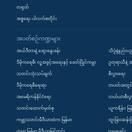
တရုတ်
အစ္စရေး-ပါလက်စတိုင်း
အပတ်စဉ်ကဏ္ဍများ
အယ်ဒီတာနဲ့ ဆွေးနွေးခန်း
သိပ္ပံနဲ့နည်း
ဒီမိုကရေစီ၊ လူ့အခွင့်အရေးနှင့် ခေတ်ပြိုင်ကမ္ဘာ
ဥတုရာသီနဲ့ 
သတင်းသုံးသပ်ချက်
စီးပွားရေး
ဒီမိုကရေစီရေးရာ
တပတ်အတွင်
အမေရိကန်နိုင်ငံရေး
လယ်ယာစီးပွ
သတင်းထောက်မှတ်စု
ယူကရိန်း၊ မြန
ကမ္ဘာ့သတင်းမီဒီယာထဲက မြန်မာ
ထူးခြားဆန်း
ကမ္ဘာ့ မြန်မာ့ မီဒီယာမြင်ကွင်း
လူမှုရှုခင်း