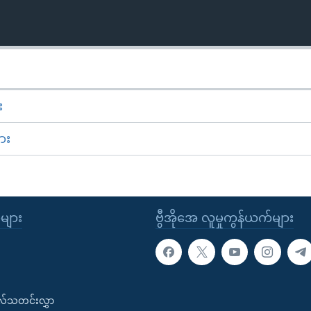
း
ား
ုများ
ဗွီအိုအေ လူမှုကွန်ယက်များ
းလ်သတင်းလွှာ