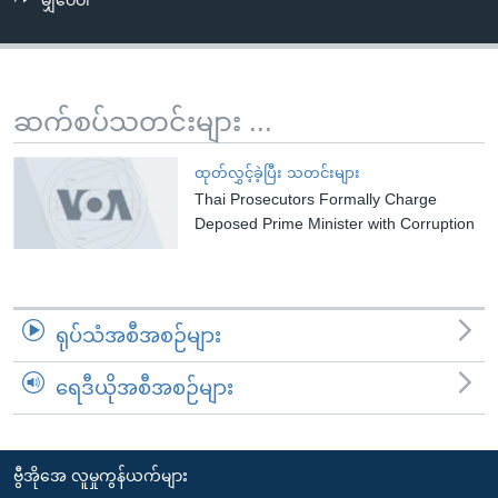
မျှဝေပါ
အ
သုတပဒေသာ အင်္ဂလိပ်စာ
ညွန်း
Learning English
စာမျက်နှာ
သို့
ဗွီအိုအေ လူမှုကွန်ယက်များ
ဆက်စပ်သတင်းများ ...
ကျော်
ကြည့်
ထုတ်လွှင့်ခဲ့ပြီး သတင်းများ
ရန်
Thai Prosecutors Formally Charge
ဘာသာစကားများ
ရှာဖွေ
Deposed Prime Minister with Corruption
ရန်
နေရာ
သို့
ရုပ်သံအစီအစဉ်များ
ကျော်
ရန်
ရေဒီယိုအစီအစဉ်များ
ဗွီအိုအေ လူမှုကွန်ယက်များ