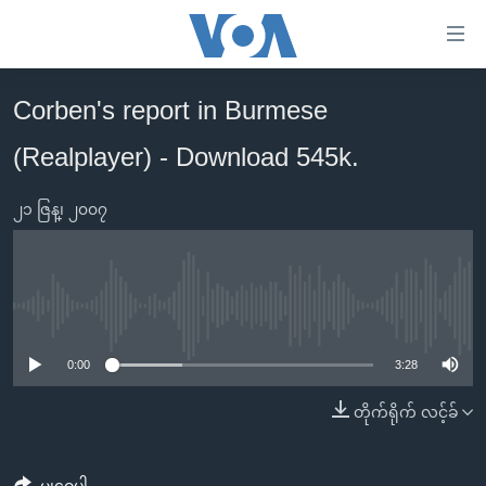
သုံး
ရ
လွယ်ကူ
Corben's report in Burmese
မူလစာမျက်နှာ
စေ
(Realplayer) - Download 545k.
မြန်မာ
သည့်
ကမ္ဘာ့သတင်းများ
Link
၂၁ ဇြန္၊ ၂၀၀၇
ဗွီဒီယို
နိုင်ငံတကာ
များ
သတင်းလွတ်လပ်ခွင့်
အမေရိကန်
ပင်မ
ရပ်ဝန်းတခု လမ်းတခု အလွန်
တရုတ်
အကြောင်းအရာ
No media source currently available
သို့
အင်္ဂလိပ်စာလေ့လာမယ်
အစ္စရေး-ပါလက်စတိုင်း
0:00
3:28
ကျော်
အပတ်စဉ်ကဏ္ဍများ
အမေရိကန်သုံးအီဒီယံ
ကြည့်
တိုက်ရိုက် လင့်ခ်
ရေဒီယိုနှင့်ရုပ်သံ အချက်အလက်များ
မကြေးမုံရဲ့ အင်္ဂလိပ်စာ
ရေဒီယို
ရန်
ပင်မ
ရေဒီယို/တီဗွီအစီအစဉ်
ရုပ်ရှင်ထဲက အင်္ဂလိပ်စာ
တီဗွီ