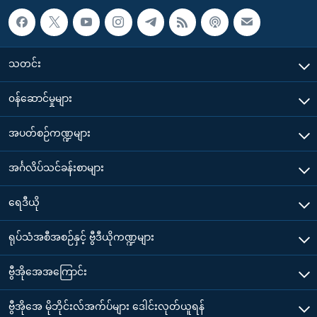
သတင်း
၀န်ဆောင်မှုများ
အပတ်စဉ်ကဏ္ဍများ
အင်္ဂလိပ်သင်ခန်းစာများ
ရေဒီယို
ရုပ်သံအစီအစဉ်နှင့် ဗွီဒီယိုကဏ္ဍများ
ဗွီအိုအေအကြောင်း
ဗွီအိုအေ မိုဘိုင်းလ်အက်ပ်များ ဒေါင်းလုတ်ယူရန်