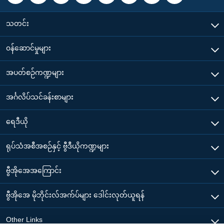
သတင်း
၀န်ဆောင်မှုများ
အပတ်စဉ်ကဏ္ဍများ
အင်္ဂလိပ်သင်ခန်းစာများ
ရေဒီယို
ရုပ်သံအစီအစဉ်နှင့် ဗွီဒီယိုကဏ္ဍများ
ဗွီအိုအေအကြောင်း
ဗွီအိုအေ မိုဘိုင်းလ်အက်ပ်များ ဒေါင်းလုတ်ယူရန်
Other Links