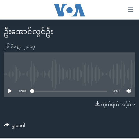
သုံး
ရ
လွယ်ကူ
ဦးအောင်လွင်ဦး
မူလစာမျက်နှာ
စေ
မြန်မာ
၂၆ ဒီဇင္ဘာ၊ ၂၀၀၇
သည့်
ကမ္ဘာ့သတင်းများ
Link
ဗွီဒီယို
နိုင်ငံတကာ
များ
သတင်းလွတ်လပ်ခွင့်
အမေရိကန်
No media source currently available
ပင်မ
ရပ်ဝန်းတခု လမ်းတခု အလွန်
တရုတ်
အကြောင်းအရာ
0:00
3:40
သို့
အင်္ဂလိပ်စာလေ့လာမယ်
အစ္စရေး-ပါလက်စတိုင်း
တိုက်ရိုက် လင့်ခ်
ကျော်
အပတ်စဉ်ကဏ္ဍများ
အမေရိကန်သုံးအီဒီယံ
ကြည့်
ရေဒီယိုနှင့်ရုပ်သံ အချက်အလက်များ
မကြေးမုံရဲ့ အင်္ဂလိပ်စာ
ရေဒီယို
ရန်
မျှဝေပါ
ပင်မ
ရေဒီယို/တီဗွီအစီအစဉ်
ရုပ်ရှင်ထဲက အင်္ဂလိပ်စာ
တီဗွီ