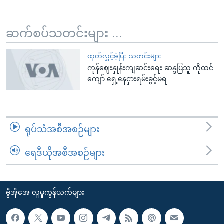
အ
သုတပဒေသာ အင်္ဂလိပ်စာ
ညွန်း
Learning English
စာမျက်နှာ
ဆက်စပ်သတင်းများ ...
သို့
ဗွီအိုအေ လူမှုကွန်ယက်များ
ကျော်
ထုတ်လွှင့်ခဲ့ပြီး သတင်းများ
ကုန်ဈေးနှုန်းကျဆင်းရေး ဆန္ဒပြသူ ကိုထင်
ကြည့်
ကျော် ရှေ့နေငှားရမ်းခွင့်မရ
ရန်
ဘာသာစကားများ
ရှာဖွေ
ရန်
နေရာ
ရုပ်သံအစီအစဉ်များ
သို့
ကျော်
ရေဒီယိုအစီအစဉ်များ
ရန်
ဗွီအိုအေ လူမှုကွန်ယက်များ