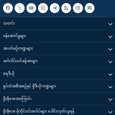
သတင်း
၀န်ဆောင်မှုများ
အပတ်စဉ်ကဏ္ဍများ
အင်္ဂလိပ်သင်ခန်းစာများ
ရေဒီယို
ရုပ်သံအစီအစဉ်နှင့် ဗွီဒီယိုကဏ္ဍများ
ဗွီအိုအေအကြောင်း
ဗွီအိုအေ မိုဘိုင်းလ်အက်ပ်များ ဒေါင်းလုတ်ယူရန်