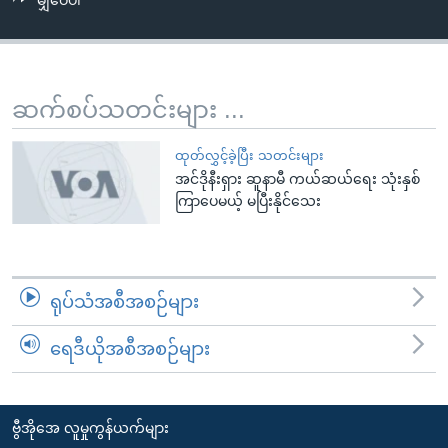
မျှဝေပါ
အ
သုတပဒေသာ အင်္ဂလိပ်စာ
ညွန်း
Learning English
စာမျက်နှာ
သို့
ဗွီအိုအေ လူမှုကွန်ယက်များ
ဆက်စပ်သတင်းများ ...
ကျော်
ကြည့်
ထုတ်လွှင့်ခဲ့ပြီး သတင်းများ
ရန်
အင်ဒိုနီးရှား ဆူနာမီ ကယ်ဆယ်ရေး သုံးနှစ်
ဘာသာစကားများ
ရှာဖွေ
ကြာပေမယ့် မပြီးနိုင်သေး
ရန်
နေရာ
သို့
ရုပ်သံအစီအစဉ်များ
ကျော်
ရန်
ရေဒီယိုအစီအစဉ်များ
ဗွီအိုအေ လူမှုကွန်ယက်များ