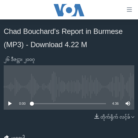
သုံး
ရ
လွယ်ကူ
Chad Bouchard's Report in Burmese
မူလစာမျက်နှာ
စေ
(MP3) - Download 4.22 M
မြန်မာ
သည့်
ကမ္ဘာ့သတင်းများ
Link
၂၆ ဒီဇင္ဘာ၊ ၂၀၀၇
ဗွီဒီယို
နိုင်ငံတကာ
များ
သတင်းလွတ်လပ်ခွင့်
အမေရိကန်
ပင်မ
ရပ်ဝန်းတခု လမ်းတခု အလွန်
တရုတ်
အကြောင်းအရာ
No media source currently available
သို့
အင်္ဂလိပ်စာလေ့လာမယ်
အစ္စရေး-ပါလက်စတိုင်း
0:00
4:36
ကျော်
အပတ်စဉ်ကဏ္ဍများ
အမေရိကန်သုံးအီဒီယံ
ကြည့်
တိုက်ရိုက် လင့်ခ်
ရေဒီယိုနှင့်ရုပ်သံ အချက်အလက်များ
မကြေးမုံရဲ့ အင်္ဂလိပ်စာ
ရေဒီယို
ရန်
ပင်မ
ရေဒီယို/တီဗွီအစီအစဉ်
ရုပ်ရှင်ထဲက အင်္ဂလိပ်စာ
တီဗွီ