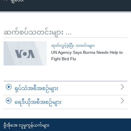
မျှဝေပါ
အ
သုတပဒေသာ အင်္ဂလိပ်စာ
ညွန်း
Learning English
စာမျက်နှာ
သို့
ဗွီအိုအေ လူမှုကွန်ယက်များ
ဆက်စပ်သတင်းများ ...
ကျော်
ကြည့်
ထုတ်လွှင့်ခဲ့ပြီး သတင်းများ
ရန်
UN Agency Says Burma Needs Help to
ဘာသာစကားများ
ရှာဖွေ
Fight Bird Flu
ရန်
နေရာ
သို့
ရုပ်သံအစီအစဉ်များ
ကျော်
ရန်
ရေဒီယိုအစီအစဉ်များ
ဗွီအိုအေ လူမှုကွန်ယက်များ