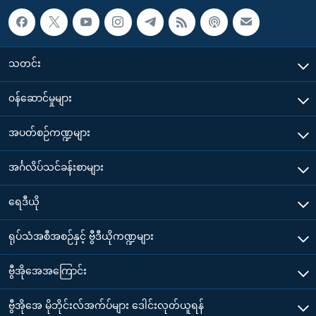
သတင်း
၀န်ဆောင်မှုများ
အပတ်စဉ်ကဏ္ဍများ
အင်္ဂလိပ်သင်ခန်းစာများ
ရေဒီယို
ရုပ်သံအစီအစဉ်နှင့် ဗွီဒီယိုကဏ္ဍများ
ဗွီအိုအေအကြောင်း
ဗွီအိုအေ မိုဘိုင်းလ်အက်ပ်များ ဒေါင်းလုတ်ယူရန်