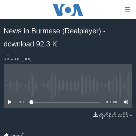
သုံး
ရ
လွယ်ကူ
News in Burmese (Realplayer) -
မူလစာမျက်နှာ
စေ
download 92.3 K
မြန်မာ
သည့်
ကမ္ဘာ့သတင်းများ
Link
၁၆ မတ္၊ ၂၀၀၇
ဗွီဒီယို
နိုင်ငံတကာ
များ
သတင်းလွတ်လပ်ခွင့်
အမေရိကန်
ပင်မ
ရပ်ဝန်းတခု လမ်းတခု အလွန်
တရုတ်
အကြောင်းအရာ
No media source currently available
သို့
အင်္ဂလိပ်စာလေ့လာမယ်
အစ္စရေး-ပါလက်စတိုင်း
0:00
0:00:00
ကျော်
အပတ်စဉ်ကဏ္ဍများ
အမေရိကန်သုံးအီဒီယံ
ကြည့်
တိုက်ရိုက် လင့်ခ်
ရေဒီယိုနှင့်ရုပ်သံ အချက်အလက်များ
မကြေးမုံရဲ့ အင်္ဂလိပ်စာ
ရေဒီယို
ရန်
ပင်မ
ရေဒီယို/တီဗွီအစီအစဉ်
ရုပ်ရှင်ထဲက အင်္ဂလိပ်စာ
တီဗွီ