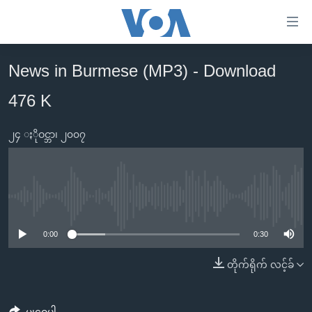
သုံး
ရ
လွယ်ကူ
News in Burmese (MP3) - Download
မူလစာမျက်နှာ
စေ
476 K
မြန်မာ
သည့်
ကမ္ဘာ့သတင်းများ
Link
၂၄ ႏိုဝင္ဘာ၊ ၂၀၀၇
ဗွီဒီယို
နိုင်ငံတကာ
များ
သတင်းလွတ်လပ်ခွင့်
အမေရိကန်
ပင်မ
ရပ်ဝန်းတခု လမ်းတခု အလွန်
တရုတ်
အကြောင်းအရာ
No media source currently available
သို့
အင်္ဂလိပ်စာလေ့လာမယ်
အစ္စရေး-ပါလက်စတိုင်း
0:00
0:30
ကျော်
အပတ်စဉ်ကဏ္ဍများ
အမေရိကန်သုံးအီဒီယံ
ကြည့်
တိုက်ရိုက် လင့်ခ်
ရေဒီယိုနှင့်ရုပ်သံ အချက်အလက်များ
မကြေးမုံရဲ့ အင်္ဂလိပ်စာ
ရေဒီယို
ရန်
ပင်မ
ရေဒီယို/တီဗွီအစီအစဉ်
ရုပ်ရှင်ထဲက အင်္ဂလိပ်စာ
တီဗွီ