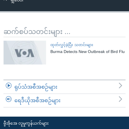
မျှဝေပါ
အ
သုတပဒေသာ အင်္ဂလိပ်စာ
ညွန်း
Learning English
စာမျက်နှာ
သို့
ဗွီအိုအေ လူမှုကွန်ယက်များ
ဆက်စပ်သတင်းများ ...
ကျော်
ကြည့်
ထုတ်လွှင့်ခဲ့ပြီး သတင်းများ
ရန်
Burma Detects New Outbreak of Bird Flu
ဘာသာစကားများ
ရှာဖွေ
ရန်
နေရာ
သို့
ရုပ်သံအစီအစဉ်များ
ကျော်
ရန်
ရေဒီယိုအစီအစဉ်များ
ဗွီအိုအေ လူမှုကွန်ယက်များ