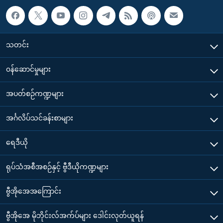
သတင်း
၀န်ဆောင်မှုများ
အပတ်စဉ်ကဏ္ဍများ
အင်္ဂလိပ်သင်ခန်းစာများ
ရေဒီယို
ရုပ်သံအစီအစဉ်နှင့် ဗွီဒီယိုကဏ္ဍများ
ဗွီအိုအေအကြောင်း
ဗွီအိုအေ မိုဘိုင်းလ်အက်ပ်များ ဒေါင်းလုတ်ယူရန်