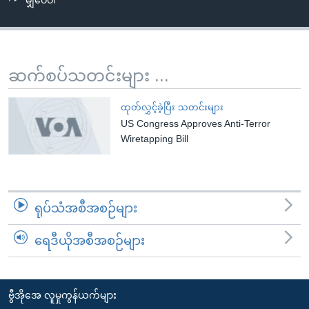
မျှဝေပါ
အ
သုတပဒေသာ အင်္ဂလိပ်စာ
ညွန်း
Learning English
စာမျက်နှာ
သို့
ဗွီအိုအေ လူမှုကွန်ယက်များ
ဆက်စပ်သတင်းများ ...
ကျော်
ကြည့်
ထုတ်လွှင့်ခဲ့ပြီး သတင်းများ
ရန်
US Congress Approves Anti-Terror
ဘာသာစကားများ
ရှာဖွေ
Wiretapping Bill
ရန်
နေရာ
သို့
ရုပ်သံအစီအစဉ်များ
ကျော်
ရန်
ရေဒီယိုအစီအစဉ်များ
ဗွီအိုအေ လူမှုကွန်ယက်များ