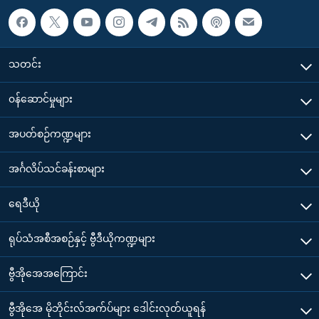
သတင်း
၀န်ဆောင်မှုများ
အပတ်စဉ်ကဏ္ဍများ
အင်္ဂလိပ်သင်ခန်းစာများ
ရေဒီယို
ရုပ်သံအစီအစဉ်နှင့် ဗွီဒီယိုကဏ္ဍများ
ဗွီအိုအေအကြောင်း
ဗွီအိုအေ မိုဘိုင်းလ်အက်ပ်များ ဒေါင်းလုတ်ယူရန်