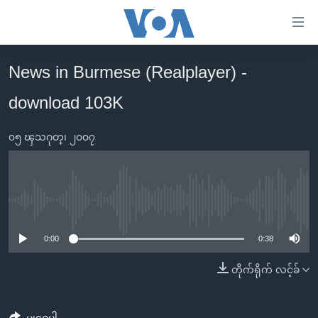
သုံး
ရ
လွယ်ကူ
News in Burmese (Realplayer) -
မူလစာမျက်နှာ
စေ
download 103K
မြန်မာ
သည့်
ကမ္ဘာ့သတင်းများ
Link
၀၅ ၾသဂုတ္၊ ၂၀၀၇
ဗွီဒီယို
နိုင်ငံတကာ
များ
သတင်းလွတ်လပ်ခွင့်
အမေရိကန်
ပင်မ
ရပ်ဝန်းတခု လမ်းတခု အလွန်
တရုတ်
အကြောင်းအရာ
No media source currently available
သို့
အင်္ဂလိပ်စာလေ့လာမယ်
အစ္စရေး-ပါလက်စတိုင်း
0:00
0:38
ကျော်
အပတ်စဉ်ကဏ္ဍများ
အမေရိကန်သုံးအီဒီယံ
ကြည့်
တိုက်ရိုက် လင့်ခ်
ရေဒီယိုနှင့်ရုပ်သံ အချက်အလက်များ
မကြေးမုံရဲ့ အင်္ဂလိပ်စာ
ရေဒီယို
ရန်
ပင်မ
ရေဒီယို/တီဗွီအစီအစဉ်
ရုပ်ရှင်ထဲက အင်္ဂလိပ်စာ
တီဗွီ