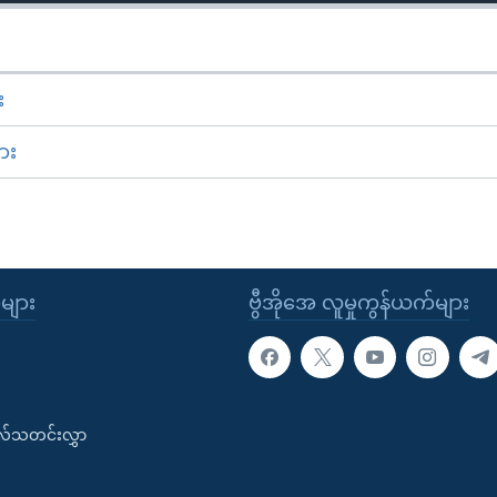
း
ား
ုများ
ဗွီအိုအေ လူမှုကွန်ယက်များ
းလ်သတင်းလွှာ