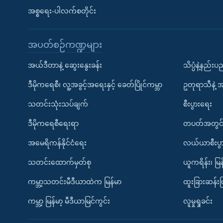
အစ္စရေး-ပါလက်စတိုင်း
အပတ်စဉ်ကဏ္ဍများ
အယ်ဒီတာနဲ့ ဆွေးနွေးခန်း
သိပ္ပံနဲ့နည်း
ဒီမိုကရေစီ၊ လူ့အခွင့်အရေးနှင့် ခေတ်ပြိုင်ကမ္ဘာ
ဥတုရာသီနဲ့ 
သတင်းသုံးသပ်ချက်
စီးပွားရေး
ဒီမိုကရေစီရေးရာ
တပတ်အတွင်
အမေရိကန်နိုင်ငံရေး
လယ်ယာစီးပွ
သတင်းထောက်မှတ်စု
ယူကရိန်း၊ မြန
ကမ္ဘာ့သတင်းမီဒီယာထဲက မြန်မာ
ထူးခြားဆန်း
ကမ္ဘာ့ မြန်မာ့ မီဒီယာမြင်ကွင်း
လူမှုရှုခင်း