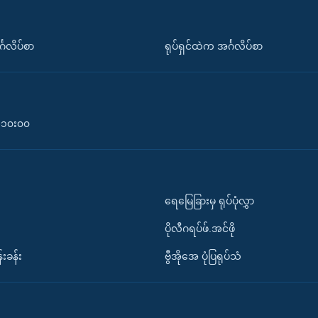
်္ဂလိပ်စာ
ရုပ်ရှင်ထဲက အင်္ဂလိပ်စာ
၀-၁၀း၀၀
ရေမြေခြားမှ ရုပ်ပုံလွှာ
ပိုလီဂရပ်ဖ်.အင်ဖို
်းခန်း
ဗွီအိုအေ ပုံပြရုပ်သံ