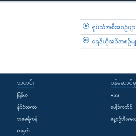
သုတပဒေသာ အင်္ဂလိပ်စာ
အ
ညွန်း
စာမျက်နှာ
သို့
ရုပ်သံအစီအစဉ်မျာ
ကျော်
ရေဒီယိုအစီအစဉ်မျ
ကြည့်
ရန်
ရှာဖွေ
ရန်
နေရာ
သတင်း
၀န်ဆောင်မှ
သို့
ကျော်
မြန်မာ
RSS
ရန်
နိုင်ငံတကာ
ပေါ့ဒ်ကတ်စ်
အမေရိကန်
နေ့စဉ်အီးမေ
တရုတ်