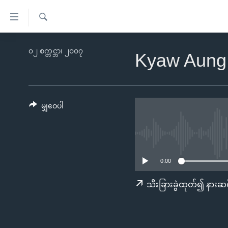
သုံး
ရ
ရှာဖွေ
လွယ်ကူ
မူလစာမျက်နှာ
၀၂ စက္တင္ဘာ၊ ၂၀၀၇
ရ
Kyaw Aung 
စေ
မြန်မာ
လာ
သည့်
ဒ်
ကမ္ဘာ့သတင်းများ
Link
ဗွီဒီယို
နိုင်ငံတကာ
မျှဝေပါ
များ
သတင်းလွတ်လပ်ခွင့်
အမေရိကန်
ပင်မ
ရပ်ဝန်းတခု လမ်းတခု အလွန်
တရုတ်
အကြောင်းအရာ
အင်္ဂလိပ်စာလေ့လာမယ်
အစ္စရေး-ပါလက်စတိုင်း
သို့
0:00
အပတ်စဉ်ကဏ္ဍများ
အမေရိကန်သုံးအီဒီယံ
ကျော်
သီးခြားခွဲထုတ်၍ နားဆင
ကြည့်
ရေဒီယိုနှင့်ရုပ်သံ အချက်အလက်များ
မကြေးမုံရဲ့ အင်္ဂလိပ်စာ
ရေဒီယို
ရန်
ရေဒီယို/တီဗွီအစီအစဉ်
ရုပ်ရှင်ထဲက အင်္ဂလိပ်စာ
တီဗွီ
ပင်မ