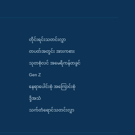
တိုင်းရင်းသတင်းလွှာ
တပတ်အတွင်း အားကစား
သုတစုံလင် အမေရိကန်တခွင်
Gen Z
နေရာပေါင်းစုံ အကြောင်းစုံ
ဒို့အသံ
သက်တံရောင်သတင်းလွှာ