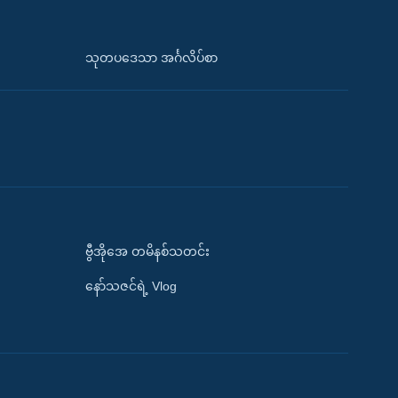
သုတပဒေသာ အင်္ဂလိပ်စာ
ဗွီအိုအေ တမိနစ်သတင်း
နော်သဇင်ရဲ့ Vlog