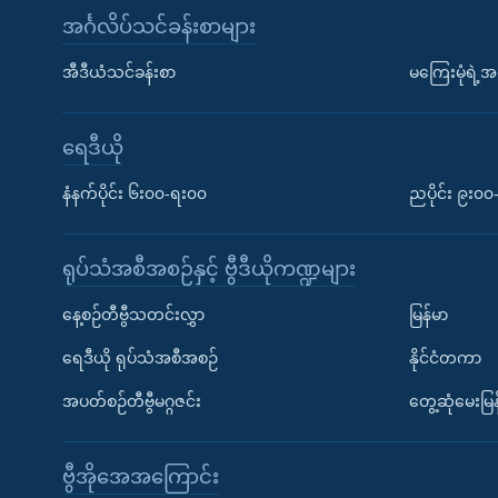
အင်္ဂလိပ်သင်ခန်းစာများ
အီဒီယံသင်ခန်းစာ
မကြေးမုံရဲ့အင
ရေဒီယို
နံနက်ပိုင်း ၆း၀၀-ရး၀၀
ညပိုင်း ၉း၀
ရုပ်သံအစီအစဉ်နှင့် ဗွီဒီယိုကဏ္ဍများ
နေ့စဉ်တီဗွီသတင်းလွှာ
မြန်မာ
ရေဒီယို ရုပ်သံအစီအစဉ်
နိုင်ငံတကာ
အပတ်စဉ်တီဗွီမဂ္ဂဇင်း
တွေ့ဆုံမေးမြန
ဗွီအိုအေအကြောင်း