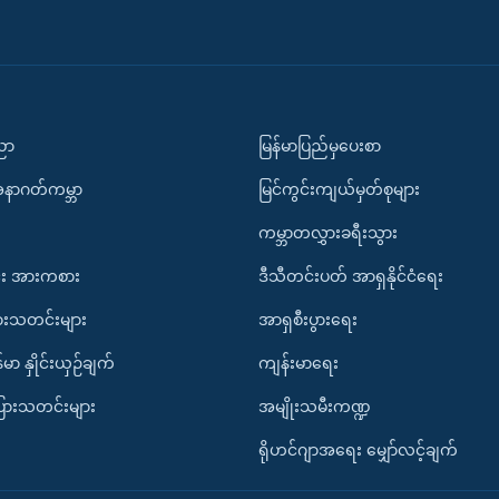
ပညာ
မြန်မာပြည်မှပေးစာ
အနာဂတ်ကမ္ဘာ
မြင်ကွင်းကျယ်မှတ်စုများ
ကမ္ဘာတလွှားခရီးသွား
း အားကစား
ဒီသီတင်းပတ် အာရှနိုင်ငံရေး
ားသတင်းများ
အာရှစီးပွားရေး
်မာ နှိုင်းယှဉ်ချက်
ကျန်းမာရေး
ပြားသတင်းများ
အမျိုးသမီးကဏ္ဍ
ရိုဟင်ဂျာအရေး မျှော်လင့်ချက်