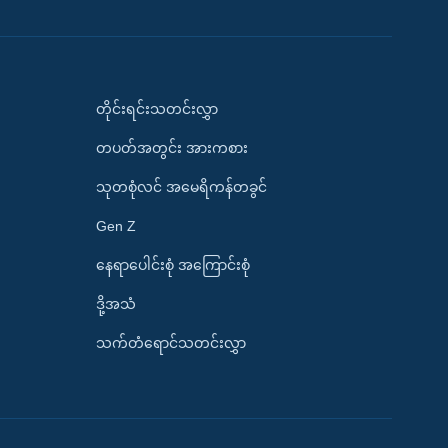
တိုင်းရင်းသတင်းလွှာ
တပတ်အတွင်း အားကစား
သုတစုံလင် အမေရိကန်တခွင်
Gen Z
နေရာပေါင်းစုံ အကြောင်းစုံ
ဒို့အသံ
သက်တံရောင်သတင်းလွှာ