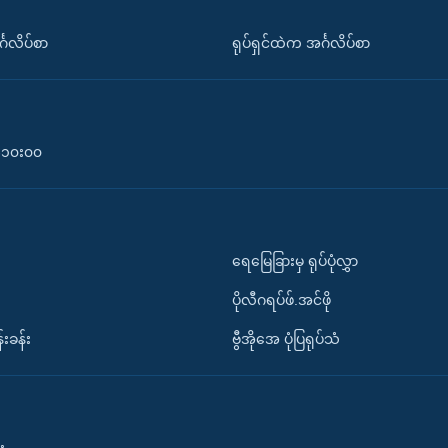
်္ဂလိပ်စာ
ရုပ်ရှင်ထဲက အင်္ဂလိပ်စာ
၀-၁၀း၀၀
ရေမြေခြားမှ ရုပ်ပုံလွှာ
ပိုလီဂရပ်ဖ်.အင်ဖို
်းခန်း
ဗွီအိုအေ ပုံပြရုပ်သံ