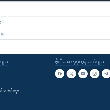
း
ား
ုများ
ဗွီအိုအေ လူမှုကွန်ယက်များ
းလ်သတင်းလွှာ