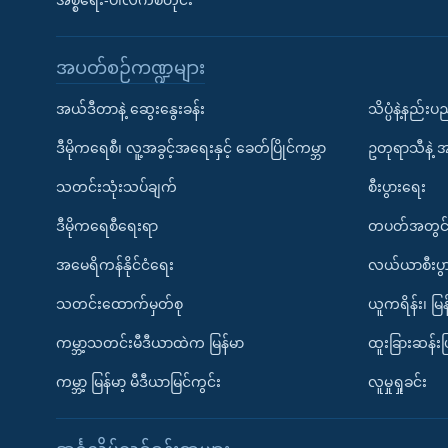
အစ္စရေး-ပါလက်စတိုင်း
အပတ်စဉ်ကဏ္ဍများ
အယ်ဒီတာနဲ့ ဆွေးနွေးခန်း
သိပ္ပံနဲ့နည်း
ဒီမိုကရေစီ၊ လူ့အခွင့်အရေးနှင့် ခေတ်ပြိုင်ကမ္ဘာ
ဥတုရာသီနဲ့ 
သတင်းသုံးသပ်ချက်
စီးပွားရေး
ဒီမိုကရေစီရေးရာ
တပတ်အတွင်
အမေရိကန်နိုင်ငံရေး
လယ်ယာစီးပွ
သတင်းထောက်မှတ်စု
ယူကရိန်း၊ မြန
ကမ္ဘာ့သတင်းမီဒီယာထဲက မြန်မာ
ထူးခြားဆန်း
ကမ္ဘာ့ မြန်မာ့ မီဒီယာမြင်ကွင်း
လူမှုရှုခင်း