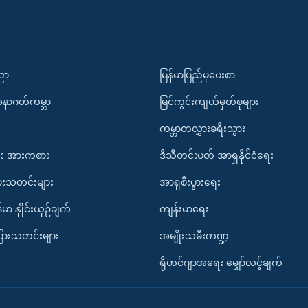
ပညာ
မြန်မာပြည်မှပေးစာ
အနာဂတ်ကမ္ဘာ
မြင်ကွင်းကျယ်မှတ်စုများ
ကမ္ဘာတလွှားခရီးသွား
း အားကစား
ဒီသီတင်းပတ် အာရှနိုင်ငံရေး
ားသတင်းများ
အာရှစီးပွားရေး
်မာ နှိုင်းယှဉ်ချက်
ကျန်းမာရေး
ပြားသတင်းများ
အမျိုးသမီးကဏ္ဍ
ရိုဟင်ဂျာအရေး မျှော်လင့်ချက်