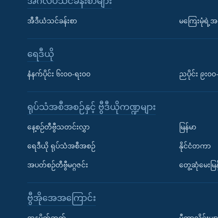
အင်္ဂလိပ်သင်ခန်းစာများ
အီဒီယံသင်ခန်းစာ
မကြေးမုံရဲ့အင
ရေဒီယို
နံနက်ပိုင်း ၆း၀၀-ရး၀၀
ညပိုင်း ၉း၀
ရုပ်သံအစီအစဉ်နှင့် ဗွီဒီယိုကဏ္ဍများ
နေ့စဉ်တီဗွီသတင်းလွှာ
မြန်မာ
ရေဒီယို ရုပ်သံအစီအစဉ်
နိုင်ငံတကာ
အပတ်စဉ်တီဗွီမဂ္ဂဇင်း
တွေ့ဆုံမေးမြန
ဗွီအိုအေအကြောင်း