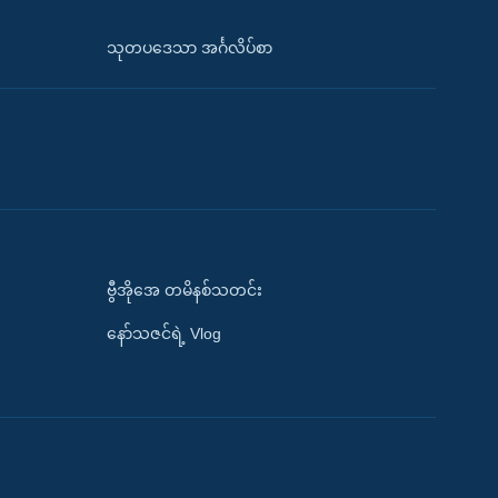
သုတပဒေသာ အင်္ဂလိပ်စာ
ဗွီအိုအေ တမိနစ်သတင်း
နော်သဇင်ရဲ့ Vlog