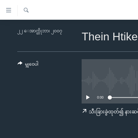
သုံး
ရ
ရှာဖွေ
လွယ်ကူ
မူလစာမျက်နှာ
၂၂ ေအာက္တိုဘာ၊ ၂၀၀၇
ရ
Thein Htik
စေ
မြန်မာ
လာ
သည့်
ဒ်
ကမ္ဘာ့သတင်းများ
Link
ဗွီဒီယို
နိုင်ငံတကာ
မျှဝေပါ
များ
သတင်းလွတ်လပ်ခွင့်
အမေရိကန်
ပင်မ
ရပ်ဝန်းတခု လမ်းတခု အလွန်
တရုတ်
အကြောင်းအရာ
အင်္ဂလိပ်စာလေ့လာမယ်
အစ္စရေး-ပါလက်စတိုင်း
သို့
0:00
အပတ်စဉ်ကဏ္ဍများ
အမေရိကန်သုံးအီဒီယံ
ကျော်
သီးခြားခွဲထုတ်၍ နားဆင
ကြည့်
ရေဒီယိုနှင့်ရုပ်သံ အချက်အလက်များ
မကြေးမုံရဲ့ အင်္ဂလိပ်စာ
ရေဒီယို
ရန်
ရေဒီယို/တီဗွီအစီအစဉ်
ရုပ်ရှင်ထဲက အင်္ဂလိပ်စာ
တီဗွီ
ပင်မ