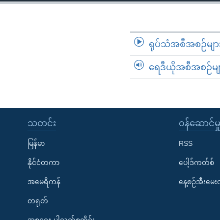
သုတပဒေသာ အင်္ဂလိပ်စာ
အ
ညွန်း
စာမျက်နှာ
သို့
ရုပ်သံအစီအစဉ်မျာ
ကျော်
ရေဒီယိုအစီအစဉ်မျ
ကြည့်
ရန်
ရှာဖွေ
ရန်
နေရာ
သတင်း
၀န်ဆောင်မှ
သို့
မြန်မာ
RSS
ကျော်
ရန်
နိုင်ငံတကာ
ပေါ့ဒ်ကတ်စ်
အမေရိကန်
နေ့စဉ်အီးမေ
တရုတ်