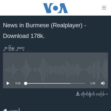
သုံး
ရ
လွယ်ကူ
News in Burmese (Realplayer) -
မူလစာမျက်နှာ
စေ
Download 178k.
မြန်မာ
သည့်
ကမ္ဘာ့သတင်းများ
Link
၂၈ ဇြန္၊ ၂၀၀၇
ဗွီဒီယို
နိုင်ငံတကာ
များ
သတင်းလွတ်လပ်ခွင့်
အမေရိကန်
ပင်မ
ရပ်ဝန်းတခု လမ်းတခု အလွန်
တရုတ်
အကြောင်းအရာ
No media source currently available
သို့
အင်္ဂလိပ်စာလေ့လာမယ်
အစ္စရေး-ပါလက်စတိုင်း
0:00
1:05
ကျော်
အပတ်စဉ်ကဏ္ဍများ
အမေရိကန်သုံးအီဒီယံ
ကြည့်
တိုက်ရိုက် လင့်ခ်
ရေဒီယိုနှင့်ရုပ်သံ အချက်အလက်များ
မကြေးမုံရဲ့ အင်္ဂလိပ်စာ
ရေဒီယို
ရန်
ပင်မ
ရေဒီယို/တီဗွီအစီအစဉ်
ရုပ်ရှင်ထဲက အင်္ဂလိပ်စာ
တီဗွီ