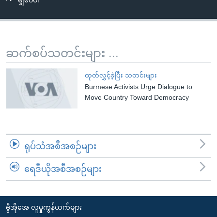
မျှဝေပါ
အ
သုတပဒေသာ အင်္ဂလိပ်စာ
ညွန်း
Learning English
စာမျက်နှာ
သို့
ဗွီအိုအေ လူမှုကွန်ယက်များ
ဆက်စပ်သတင်းများ ...
ကျော်
ကြည့်
ထုတ်လွှင့်ခဲ့ပြီး သတင်းများ
ရန်
Burmese Activists Urge Dialogue to
ဘာသာစကားများ
ရှာဖွေ
Move Country Toward Democracy
ရန်
နေရာ
သို့
ရုပ်သံအစီအစဉ်များ
ကျော်
ရန်
ရေဒီယိုအစီအစဉ်များ
ဗွီအိုအေ လူမှုကွန်ယက်များ