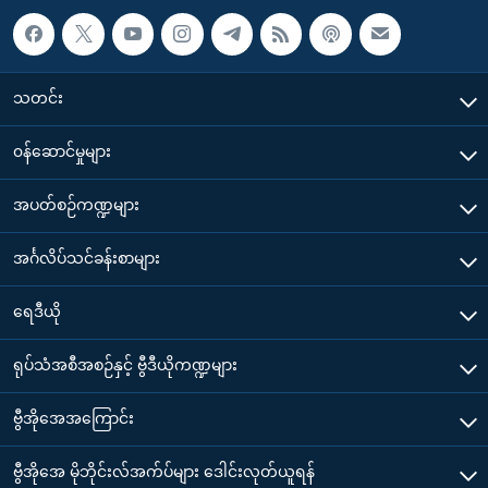
သတင်း
၀န်ဆောင်မှုများ
အပတ်စဉ်ကဏ္ဍများ
အင်္ဂလိပ်သင်ခန်းစာများ
ရေဒီယို
ရုပ်သံအစီအစဉ်နှင့် ဗွီဒီယိုကဏ္ဍများ
ဗွီအိုအေအကြောင်း
ဗွီအိုအေ မိုဘိုင်းလ်အက်ပ်များ ဒေါင်းလုတ်ယူရန်