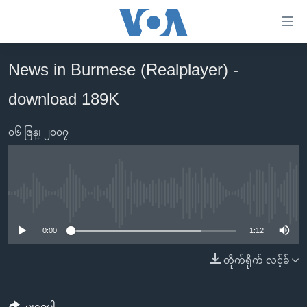
သုံး
ရ
လွယ်ကူ
News in Burmese (Realplayer) -
မူလစာမျက်နှာ
စေ
download 189K
မြန်မာ
သည့်
ကမ္ဘာ့သတင်းများ
Link
၀၆ ဇြန္၊ ၂၀၀၇
ဗွီဒီယို
နိုင်ငံတကာ
များ
သတင်းလွတ်လပ်ခွင့်
အမေရိကန်
ပင်မ
ရပ်ဝန်းတခု လမ်းတခု အလွန်
တရုတ်
အကြောင်းအရာ
No media source currently available
သို့
အင်္ဂလိပ်စာလေ့လာမယ်
အစ္စရေး-ပါလက်စတိုင်း
0:00
1:12
ကျော်
အပတ်စဉ်ကဏ္ဍများ
အမေရိကန်သုံးအီဒီယံ
ကြည့်
တိုက်ရိုက် လင့်ခ်
ရေဒီယိုနှင့်ရုပ်သံ အချက်အလက်များ
မကြေးမုံရဲ့ အင်္ဂလိပ်စာ
ရေဒီယို
ရန်
ပင်မ
ရေဒီယို/တီဗွီအစီအစဉ်
ရုပ်ရှင်ထဲက အင်္ဂလိပ်စာ
တီဗွီ