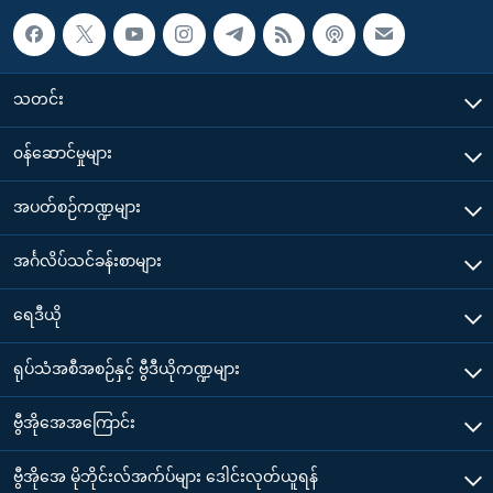
သတင်း
၀န်ဆောင်မှုများ
အပတ်စဉ်ကဏ္ဍများ
အင်္ဂလိပ်သင်ခန်းစာများ
ရေဒီယို
ရုပ်သံအစီအစဉ်နှင့် ဗွီဒီယိုကဏ္ဍများ
ဗွီအိုအေအကြောင်း
ဗွီအိုအေ မိုဘိုင်းလ်အက်ပ်များ ဒေါင်းလုတ်ယူရန်