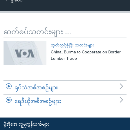
မျှဝေပါ
အ
သုတပဒေသာ အင်္ဂလိပ်စာ
ညွန်း
Learning English
စာမျက်နှာ
သို့
ဗွီအိုအေ လူမှုကွန်ယက်များ
ဆက်စပ်သတင်းများ ...
ကျော်
ကြည့်
ထုတ်လွှင့်ခဲ့ပြီး သတင်းများ
ရန်
China, Burma to Cooperate on Border
ဘာသာစကားများ
ရှာဖွေ
Lumber Trade
ရန်
နေရာ
သို့
ရုပ်သံအစီအစဉ်များ
ကျော်
ရန်
ရေဒီယိုအစီအစဉ်များ
ဗွီအိုအေ လူမှုကွန်ယက်များ