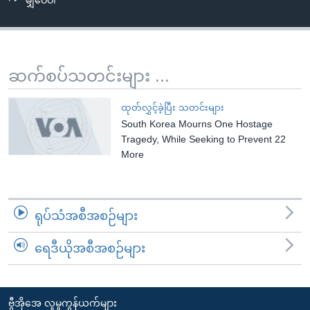
မျှဝေပါ
အ
သုတပဒေသာ အင်္ဂလိပ်စာ
ညွန်း
Learning English
စာမျက်နှာ
သို့
ဗွီအိုအေ လူမှုကွန်ယက်များ
ဆက်စပ်သတင်းများ ...
ကျော်
ကြည့်
ထုတ်လွှင့်ခဲ့ပြီး သတင်းများ
ရန်
South Korea Mourns One Hostage
ဘာသာစကားများ
ရှာဖွေ
Tragedy, While Seeking to Prevent 22
ရန်
More
နေရာ
သို့
ကျော်
ရုပ်သံအစီအစဉ်များ
ရန်
ရေဒီယိုအစီအစဉ်များ
ဗွီအိုအေ လူမှုကွန်ယက်များ