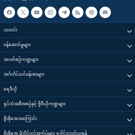
သတင်း
၀န်ဆောင်မှုများ
အပတ်စဉ်ကဏ္ဍများ
အင်္ဂလိပ်သင်ခန်းစာများ
ရေဒီယို
ရုပ်သံအစီအစဉ်နှင့် ဗွီဒီယိုကဏ္ဍများ
ဗွီအိုအေအကြောင်း
ဗွီအိုအေ မိုဘိုင်းလ်အက်ပ်များ ဒေါင်းလုတ်ယူရန်