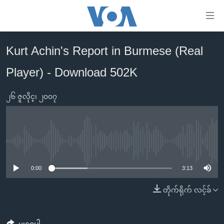
သုံး
ရ
လွယ်ကူ
Kurt Achin's Report in Burmese (Real
မူလစာမျက်နှာ
စေ
Player) - Download 502K
မြန်မာ
သည့်
ကမ္ဘာ့သတင်းများ
Link
၂၆ ဇူလိုင္၊ ၂၀၀၇
ဗွီဒီယို
နိုင်ငံတကာ
များ
သတင်းလွတ်လပ်ခွင့်
အမေရိကန်
ပင်မ
ရပ်ဝန်းတခု လမ်းတခု အလွန်
တရုတ်
အကြောင်းအရာ
No media source currently available
သို့
အင်္ဂလိပ်စာလေ့လာမယ်
အစ္စရေး-ပါလက်စတိုင်း
0:00
3:13
ကျော်
အပတ်စဉ်ကဏ္ဍများ
အမေရိကန်သုံးအီဒီယံ
ကြည့်
တိုက်ရိုက် လင့်ခ်
ရေဒီယိုနှင့်ရုပ်သံ အချက်အလက်များ
မကြေးမုံရဲ့ အင်္ဂလိပ်စာ
ရေဒီယို
ရန်
ပင်မ
ရေဒီယို/တီဗွီအစီအစဉ်
ရုပ်ရှင်ထဲက အင်္ဂလိပ်စာ
တီဗွီ