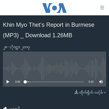
သုံး
ရ
လွယ်ကူ
Khin Myo Thet's Report in Burmese
မူလစာမျက်နှာ
စေ
(MP3) _ Download 1.26MB
မြန်မာ
သည့်
ကမ္ဘာ့သတင်းများ
Link
၂၈ ႏိုဝင္ဘာ၊ ၂၀၀၇
ဗွီဒီယို
နိုင်ငံတကာ
များ
သတင်းလွတ်လပ်ခွင့်
အမေရိကန်
ပင်မ
ရပ်ဝန်းတခု လမ်းတခု အလွန်
တရုတ်
အကြောင်းအရာ
No media source currently available
သို့
အင်္ဂလိပ်စာလေ့လာမယ်
အစ္စရေး-ပါလက်စတိုင်း
0:00
5:32
ကျော်
အပတ်စဉ်ကဏ္ဍများ
အမေရိကန်သုံးအီဒီယံ
ကြည့်
တိုက်ရိုက် လင့်ခ်
ရေဒီယိုနှင့်ရုပ်သံ အချက်အလက်များ
မကြေးမုံရဲ့ အင်္ဂလိပ်စာ
ရေဒီယို
ရန်
ပင်မ
ရေဒီယို/တီဗွီအစီအစဉ်
ရုပ်ရှင်ထဲက အင်္ဂလိပ်စာ
တီဗွီ