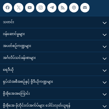
သတင်း
၀န်ဆောင်မှုများ
အပတ်စဉ်ကဏ္ဍများ
အင်္ဂလိပ်သင်ခန်းစာများ
ရေဒီယို
ရုပ်သံအစီအစဉ်နှင့် ဗွီဒီယိုကဏ္ဍများ
ဗွီအိုအေအကြောင်း
ဗွီအိုအေ မိုဘိုင်းလ်အက်ပ်များ ဒေါင်းလုတ်ယူရန်