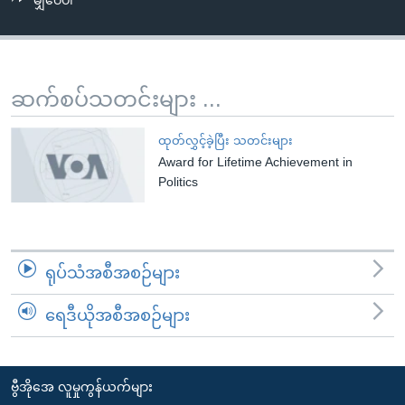
မျှဝေပါ
အ
သုတပဒေသာ အင်္ဂလိပ်စာ
ညွန်း
Learning English
စာမျက်နှာ
သို့
ဗွီအိုအေ လူမှုကွန်ယက်များ
ဆက်စပ်သတင်းများ ...
ကျော်
ကြည့်
ထုတ်လွှင့်ခဲ့ပြီး သတင်းများ
ရန်
Award for Lifetime Achievement in
ဘာသာစကားများ
ရှာဖွေ
Politics
ရန်
နေရာ
သို့
ရုပ်သံအစီအစဉ်များ
ကျော်
ရန်
ရေဒီယိုအစီအစဉ်များ
ဗွီအိုအေ လူမှုကွန်ယက်များ