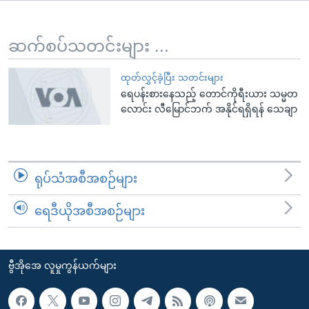
အ
သုတပဒေသာ အင်္ဂလိပ်စာ
ညွန်း
Learning English
စာမျက်နှာ
ဆက်စပ်သတင်းများ ...
သို့
ဗွီအိုအေ လူမှုကွန်ယက်များ
ကျော်
ထုတ်လွှင့်ခဲ့ပြီး သတင်းများ
ရေပန်းစားနေသည့် တောင်ကိုရီးယား သမ္မတ
ကြည့်
လောင်း လီမြောင်ဘက် အနိုင်ရရှိရန် သေချာ
ရန်
ဘာသာစကားများ
ရှာဖွေ
ရန်
နေရာ
ရုပ်သံအစီအစဉ်များ
သို့
ကျော်
ရေဒီယိုအစီအစဉ်များ
ရန်
ဗွီအိုအေ လူမှုကွန်ယက်များ