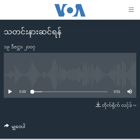
သုံး
ရ
လွယ်ကူ
သတင်းနားဆင်ရန်
မူလစာမျက်နှာ
စေ
မြန်မာ
၁၉ ဒီဇင္ဘာ၊ ၂၀၀၇
သည့်
ကမ္ဘာ့သတင်းများ
Link
ဗွီဒီယို
နိုင်ငံတကာ
များ
သတင်းလွတ်လပ်ခွင့်
အမေရိကန်
No media source currently available
ပင်မ
ရပ်ဝန်းတခု လမ်းတခု အလွန်
တရုတ်
အကြောင်းအရာ
0:00
0:51
သို့
အင်္ဂလိပ်စာလေ့လာမယ်
အစ္စရေး-ပါလက်စတိုင်း
တိုက်ရိုက် လင့်ခ်
ကျော်
အပတ်စဉ်ကဏ္ဍများ
အမေရိကန်သုံးအီဒီယံ
ကြည့်
ရေဒီယိုနှင့်ရုပ်သံ အချက်အလက်များ
မကြေးမုံရဲ့ အင်္ဂလိပ်စာ
ရေဒီယို
ရန်
မျှဝေပါ
ပင်မ
ရေဒီယို/တီဗွီအစီအစဉ်
ရုပ်ရှင်ထဲက အင်္ဂလိပ်စာ
တီဗွီ