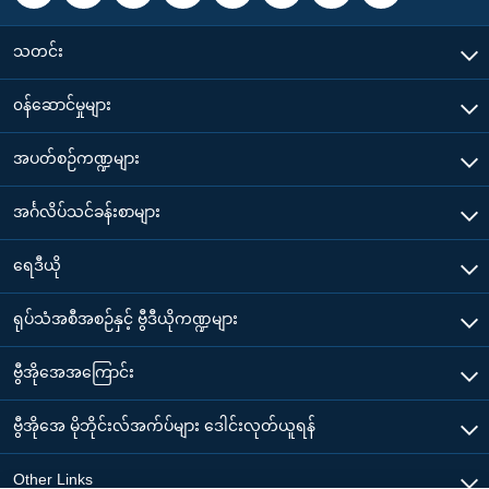
သတင်း
၀န်ဆောင်မှုများ
အပတ်စဉ်ကဏ္ဍများ
အင်္ဂလိပ်သင်ခန်းစာများ
ရေဒီယို
ရုပ်သံအစီအစဉ်နှင့် ဗွီဒီယိုကဏ္ဍများ
ဗွီအိုအေအကြောင်း
ဗွီအိုအေ မိုဘိုင်းလ်အက်ပ်များ ဒေါင်းလုတ်ယူရန်
Other Links