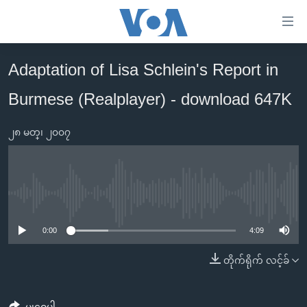
သုံး
ရ
လွယ်ကူ
Adaptation of Lisa Schlein's Report in
မူလစာမျက်နှာ
စေ
Burmese (Realplayer) - download 647K
မြန်မာ
သည့်
ကမ္ဘာ့သတင်းများ
Link
၂၈ မတ္၊ ၂၀၀၇
ဗွီဒီယို
နိုင်ငံတကာ
များ
သတင်းလွတ်လပ်ခွင့်
အမေရိကန်
ပင်မ
ရပ်ဝန်းတခု လမ်းတခု အလွန်
တရုတ်
အကြောင်းအရာ
No media source currently available
သို့
အင်္ဂလိပ်စာလေ့လာမယ်
အစ္စရေး-ပါလက်စတိုင်း
0:00
4:09
ကျော်
အပတ်စဉ်ကဏ္ဍများ
အမေရိကန်သုံးအီဒီယံ
ကြည့်
တိုက်ရိုက် လင့်ခ်
ရေဒီယိုနှင့်ရုပ်သံ အချက်အလက်များ
မကြေးမုံရဲ့ အင်္ဂလိပ်စာ
ရေဒီယို
ရန်
ပင်မ
ရေဒီယို/တီဗွီအစီအစဉ်
ရုပ်ရှင်ထဲက အင်္ဂလိပ်စာ
တီဗွီ