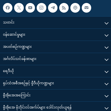
သတင်း
၀န်ဆောင်မှုများ
အပတ်စဉ်ကဏ္ဍများ
အင်္ဂလိပ်သင်ခန်းစာများ
ရေဒီယို
ရုပ်သံအစီအစဉ်နှင့် ဗွီဒီယိုကဏ္ဍများ
ဗွီအိုအေအကြောင်း
ဗွီအိုအေ မိုဘိုင်းလ်အက်ပ်များ ဒေါင်းလုတ်ယူရန်