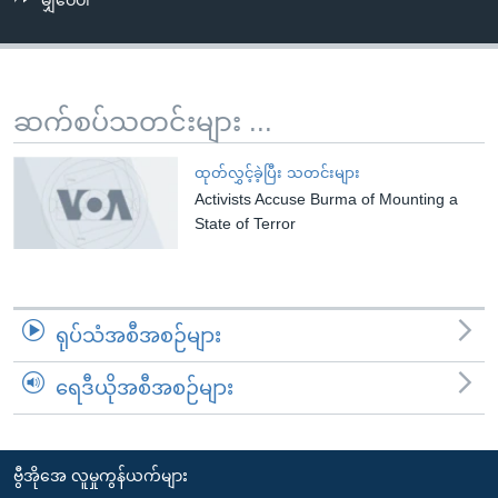
မျှဝေပါ
အ
သုတပဒေသာ အင်္ဂလိပ်စာ
ညွန်း
Learning English
စာမျက်နှာ
သို့
ဗွီအိုအေ လူမှုကွန်ယက်များ
ဆက်စပ်သတင်းများ ...
ကျော်
ကြည့်
ထုတ်လွှင့်ခဲ့ပြီး သတင်းများ
ရန်
Activists Accuse Burma of Mounting a
ဘာသာစကားများ
ရှာဖွေ
State of Terror
ရန်
နေရာ
သို့
ရုပ်သံအစီအစဉ်များ
ကျော်
ရန်
ရေဒီယိုအစီအစဉ်များ
ဗွီအိုအေ လူမှုကွန်ယက်များ