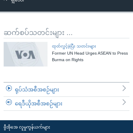
မျှဝေပါ
အ
သုတပဒေသာ အင်္ဂလိပ်စာ
ညွန်း
Learning English
စာမျက်နှာ
သို့
ဗွီအိုအေ လူမှုကွန်ယက်များ
ဆက်စပ်သတင်းများ ...
ကျော်
ကြည့်
ထုတ်လွှင့်ခဲ့ပြီး သတင်းများ
ရန်
Former UN Head Urges ASEAN to Press
ဘာသာစကားများ
ရှာဖွေ
Burma on Rights
ရန်
နေရာ
သို့
ရုပ်သံအစီအစဉ်များ
ကျော်
ရန်
ရေဒီယိုအစီအစဉ်များ
ဗွီအိုအေ လူမှုကွန်ယက်များ