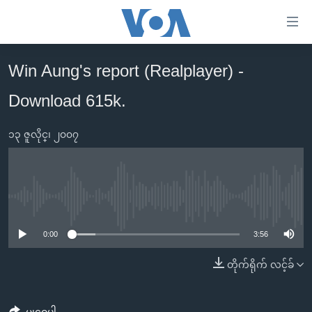
သုံး
ရ
လွယ်ကူ
Win Aung's report (Realplayer) -
မူလစာမျက်နှာ
စေ
Download 615k.
မြန်မာ
သည့်
ကမ္ဘာ့သတင်းများ
Link
၁၃ ဇူလိုင္၊ ၂၀၀၇
ဗွီဒီယို
နိုင်ငံတကာ
များ
သတင်းလွတ်လပ်ခွင့်
အမေရိကန်
ပင်မ
ရပ်ဝန်းတခု လမ်းတခု အလွန်
တရုတ်
အကြောင်းအရာ
No media source currently available
သို့
အင်္ဂလိပ်စာလေ့လာမယ်
အစ္စရေး-ပါလက်စတိုင်း
0:00
3:56
ကျော်
အပတ်စဉ်ကဏ္ဍများ
အမေရိကန်သုံးအီဒီယံ
ကြည့်
တိုက်ရိုက် လင့်ခ်
ရေဒီယိုနှင့်ရုပ်သံ အချက်အလက်များ
မကြေးမုံရဲ့ အင်္ဂလိပ်စာ
ရေဒီယို
ရန်
ပင်မ
ရေဒီယို/တီဗွီအစီအစဉ်
ရုပ်ရှင်ထဲက အင်္ဂလိပ်စာ
တီဗွီ