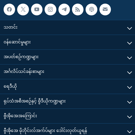
သတင်း
၀န်ဆောင်မှုများ
အပတ်စဉ်ကဏ္ဍများ
အင်္ဂလိပ်သင်ခန်းစာများ
ရေဒီယို
ရုပ်သံအစီအစဉ်နှင့် ဗွီဒီယိုကဏ္ဍများ
ဗွီအိုအေအကြောင်း
ဗွီအိုအေ မိုဘိုင်းလ်အက်ပ်များ ဒေါင်းလုတ်ယူရန်