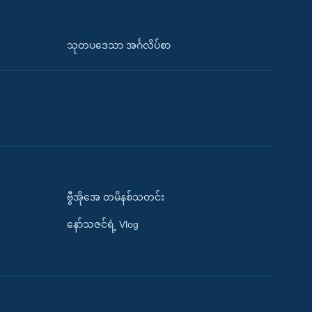
သုတပဒေသာ အင်္ဂလိပ်စာ
ဗွီအိုအေ တမိနစ်သတင်း
နော်သဇင်ရဲ့ Vlog