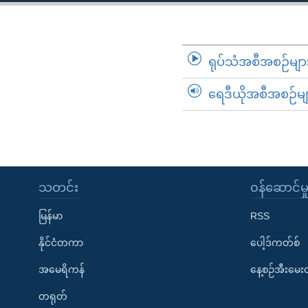
သုတပဒေသာ အင်္ဂလိပ်စာ
အ
ညွန်း
စာမျက်နှာ
သို့
ရုပ်သံအစီအစဉ်မျာ
ကျော်
ရေဒီယိုအစီအစဉ်မျ
ကြည့်
ရန်
ရှာဖွေ
ရန်
နေရာ
သတင်း
၀န်ဆောင်မှ
သို့
ကျော်
မြန်မာ
RSS
ရန်
နိုင်ငံတကာ
ပေါ့ဒ်ကတ်စ်
အမေရိကန်
နေ့စဉ်အီးမေ
တရုတ်