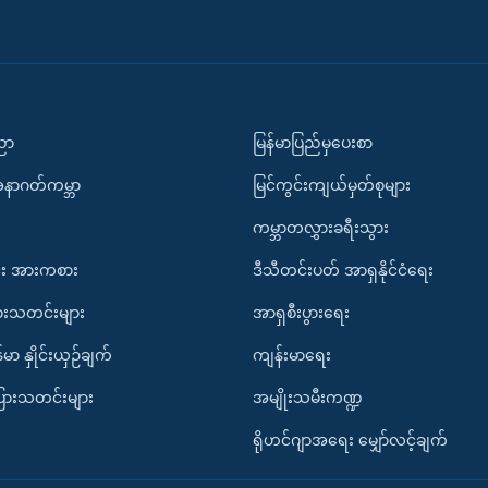
ပညာ
မြန်မာပြည်မှပေးစာ
အနာဂတ်ကမ္ဘာ
မြင်ကွင်းကျယ်မှတ်စုများ
ကမ္ဘာတလွှားခရီးသွား
း အားကစား
ဒီသီတင်းပတ် အာရှနိုင်ငံရေး
ားသတင်းများ
အာရှစီးပွားရေး
်မာ နှိုင်းယှဉ်ချက်
ကျန်းမာရေး
ပြားသတင်းများ
အမျိုးသမီးကဏ္ဍ
ရိုဟင်ဂျာအရေး မျှော်လင့်ချက်