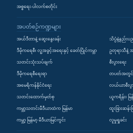
အစ္စရေး-ပါလက်စတိုင်း
အပတ်စဉ်ကဏ္ဍများ
အယ်ဒီတာနဲ့ ဆွေးနွေးခန်း
သိပ္ပံနဲ့နည်း
ဒီမိုကရေစီ၊ လူ့အခွင့်အရေးနှင့် ခေတ်ပြိုင်ကမ္ဘာ
ဥတုရာသီနဲ့ 
သတင်းသုံးသပ်ချက်
စီးပွားရေး
ဒီမိုကရေစီရေးရာ
တပတ်အတွင်
အမေရိကန်နိုင်ငံရေး
လယ်ယာစီးပွ
သတင်းထောက်မှတ်စု
ယူကရိန်း၊ မြန
ကမ္ဘာ့သတင်းမီဒီယာထဲက မြန်မာ
ထူးခြားဆန်း
ကမ္ဘာ့ မြန်မာ့ မီဒီယာမြင်ကွင်း
လူမှုရှုခင်း