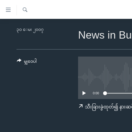
သုံး
ရ
ရှာဖွေ
လွယ်ကူ
မူလစာမျက်နှာ
၃၀ ေမ၊ ၂၀၀၇
ရ
News in Bu
စေ
မြန်မာ
လာ
သည့်
ဒ်
ကမ္ဘာ့သတင်းများ
Link
ဗွီဒီယို
နိုင်ငံတကာ
မျှဝေပါ
များ
သတင်းလွတ်လပ်ခွင့်
အမေရိကန်
ပင်မ
ရပ်ဝန်းတခု လမ်းတခု အလွန်
တရုတ်
အကြောင်းအရာ
အင်္ဂလိပ်စာလေ့လာမယ်
အစ္စရေး-ပါလက်စတိုင်း
သို့
0:00
အပတ်စဉ်ကဏ္ဍများ
အမေရိကန်သုံးအီဒီယံ
ကျော်
သီးခြားခွဲထုတ်၍ နားဆင
ကြည့်
ရေဒီယိုနှင့်ရုပ်သံ အချက်အလက်များ
မကြေးမုံရဲ့ အင်္ဂလိပ်စာ
ရေဒီယို
ရန်
ရေဒီယို/တီဗွီအစီအစဉ်
ရုပ်ရှင်ထဲက အင်္ဂလိပ်စာ
တီဗွီ
ပင်မ