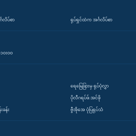
်္ဂလိပ်စာ
ရုပ်ရှင်ထဲက အင်္ဂလိပ်စာ
၀-၁၀း၀၀
ရေမြေခြားမှ ရုပ်ပုံလွှာ
ပိုလီဂရပ်ဖ်.အင်ဖို
်းခန်း
ဗွီအိုအေ ပုံပြရုပ်သံ