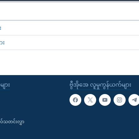
း
ား
ုများ
ဗွီအိုအေ လူမှုကွန်ယက်များ
းလ်သတင်းလွှာ