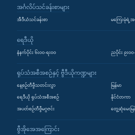
အင်္ဂလိပ်သင်ခန်းစာများ
အီဒီယံသင်ခန်းစာ
မကြေးမုံရဲ့အင
ရေဒီယို
နံနက်ပိုင်း ၆း၀၀-ရး၀၀
ညပိုင်း ၉း၀
ရုပ်သံအစီအစဉ်နှင့် ဗွီဒီယိုကဏ္ဍများ
နေ့စဉ်တီဗွီသတင်းလွှာ
မြန်မာ
ရေဒီယို ရုပ်သံအစီအစဉ်
နိုင်ငံတကာ
အပတ်စဉ်တီဗွီမဂ္ဂဇင်း
တွေ့ဆုံမေးမြန
ဗွီအိုအေအကြောင်း