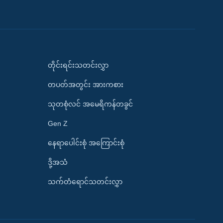
တိုင်းရင်းသတင်းလွှာ
တပတ်အတွင်း အားကစား
သုတစုံလင် အမေရိကန်တခွင်
Gen Z
နေရာပေါင်းစုံ အကြောင်းစုံ
ဒို့အသံ
သက်တံရောင်သတင်းလွှာ