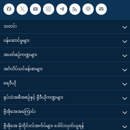
သတင်း
၀န်ဆောင်မှုများ
အပတ်စဉ်ကဏ္ဍများ
အင်္ဂလိပ်သင်ခန်းစာများ
ရေဒီယို
ရုပ်သံအစီအစဉ်နှင့် ဗွီဒီယိုကဏ္ဍများ
ဗွီအိုအေအကြောင်း
ဗွီအိုအေ မိုဘိုင်းလ်အက်ပ်များ ဒေါင်းလုတ်ယူရန်