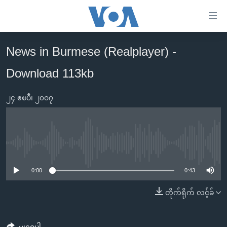
သုံး
ရ
လွယ်ကူ
News in Burmese (Realplayer) -
မူလစာမျက်နှာ
စေ
Download 113kb
မြန်မာ
သည့်
ကမ္ဘာ့သတင်းများ
Link
၂၄ ဧၿပီ၊ ၂၀၀၇
ဗွီဒီယို
နိုင်ငံတကာ
များ
သတင်းလွတ်လပ်ခွင့်
အမေရိကန်
ပင်မ
ရပ်ဝန်းတခု လမ်းတခု အလွန်
တရုတ်
အကြောင်းအရာ
No media source currently available
သို့
အင်္ဂလိပ်စာလေ့လာမယ်
အစ္စရေး-ပါလက်စတိုင်း
0:00
0:43
ကျော်
အပတ်စဉ်ကဏ္ဍများ
အမေရိကန်သုံးအီဒီယံ
ကြည့်
တိုက်ရိုက် လင့်ခ်
ရေဒီယိုနှင့်ရုပ်သံ အချက်အလက်များ
မကြေးမုံရဲ့ အင်္ဂလိပ်စာ
ရေဒီယို
ရန်
ပင်မ
ရေဒီယို/တီဗွီအစီအစဉ်
ရုပ်ရှင်ထဲက အင်္ဂလိပ်စာ
တီဗွီ