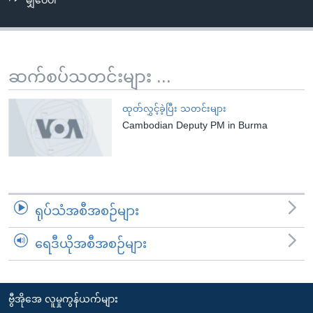
မျှဝေပါ
အ
သုတပဒေသာ အင်္ဂလိပ်စာ
ညွန်း
Learning English
စာမျက်နှာ
သို့
ဗွီအိုအေ လူမှုကွန်ယက်များ
ဆက်စပ်သတင်းများ ...
ကျော်
ကြည့်
ထုတ်လွှင့်ခဲ့ပြီး သတင်းများ
ရန်
Cambodian Deputy PM in Burma
ဘာသာစကားများ
ရှာဖွေ
ရန်
နေရာ
သို့
ရုပ်သံအစီအစဉ်များ
ကျော်
ရန်
ရေဒီယိုအစီအစဉ်များ
ဗွီအိုအေ လူမှုကွန်ယက်များ