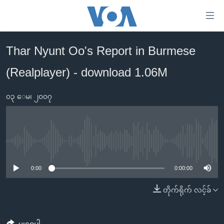
သုံး
ရ
လွယ်ကူ
Thar Nyunt Oo's Report in Burmese
မူလစာမျက်နှာ
စေ
(Realplayer) - download 1.06M
မြန်မာ
သည့်
ကမ္ဘာ့သတင်းများ
Link
၀၃ ေမ၊ ၂၀၀၇
ဗွီဒီယို
နိုင်ငံတကာ
များ
သတင်းလွတ်လပ်ခွင့်
အမေရိကန်
ပင်မ
ရပ်ဝန်းတခု လမ်းတခု အလွန်
တရုတ်
အကြောင်းအရာ
No media source currently available
သို့
အင်္ဂလိပ်စာလေ့လာမယ်
အစ္စရေး-ပါလက်စတိုင်း
0:00
0:00:00
ကျော်
အပတ်စဉ်ကဏ္ဍများ
အမေရိကန်သုံးအီဒီယံ
ကြည့်
တိုက်ရိုက် လင့်ခ်
ရေဒီယိုနှင့်ရုပ်သံ အချက်အလက်များ
မကြေးမုံရဲ့ အင်္ဂလိပ်စာ
ရေဒီယို
ရန်
ပင်မ
ရေဒီယို/တီဗွီအစီအစဉ်
ရုပ်ရှင်ထဲက အင်္ဂလိပ်စာ
တီဗွီ