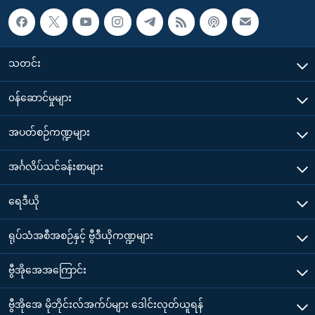
သတင်း
၀န်ဆောင်မှုများ
အပတ်စဉ်ကဏ္ဍများ
အင်္ဂလိပ်သင်ခန်းစာများ
ရေဒီယို
ရုပ်သံအစီအစဉ်နှင့် ဗွီဒီယိုကဏ္ဍများ
ဗွီအိုအေအကြောင်း
ဗွီအိုအေ မိုဘိုင်းလ်အက်ပ်များ ဒေါင်းလုတ်ယူရန်