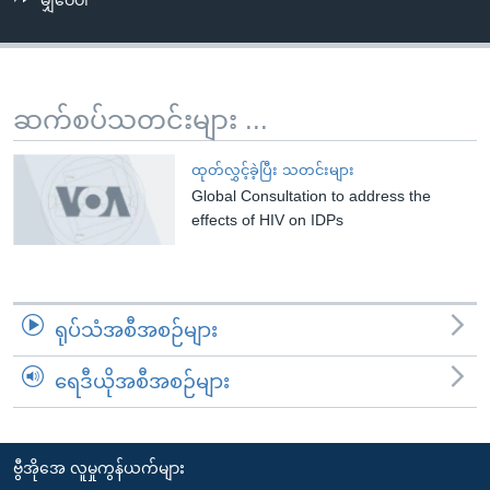
မျှဝေပါ
အ
သုတပဒေသာ အင်္ဂလိပ်စာ
ညွန်း
Learning English
စာမျက်နှာ
သို့
ဗွီအိုအေ လူမှုကွန်ယက်များ
ဆက်စပ်သတင်းများ ...
ကျော်
ကြည့်
ထုတ်လွှင့်ခဲ့ပြီး သတင်းများ
ရန်
Global Consultation to address the
ဘာသာစကားများ
ရှာဖွေ
effects of HIV on IDPs
ရန်
နေရာ
သို့
ရုပ်သံအစီအစဉ်များ
ကျော်
ရန်
ရေဒီယိုအစီအစဉ်များ
ဗွီအိုအေ လူမှုကွန်ယက်များ