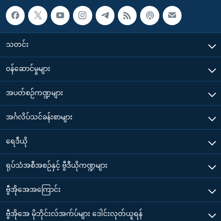
သတင်း
၀န်ဆောင်မှုများ
အပတ်စဉ်ကဏ္ဍများ
အင်္ဂလိပ်သင်ခန်းစာများ
ရေဒီယို
ရုပ်သံအစီအစဉ်နှင့် ဗွီဒီယိုကဏ္ဍများ
ဗွီအိုအေအကြောင်း
ဗွီအိုအေ မိုဘိုင်းလ်အက်ပ်များ ဒေါင်းလုတ်ယူရန်