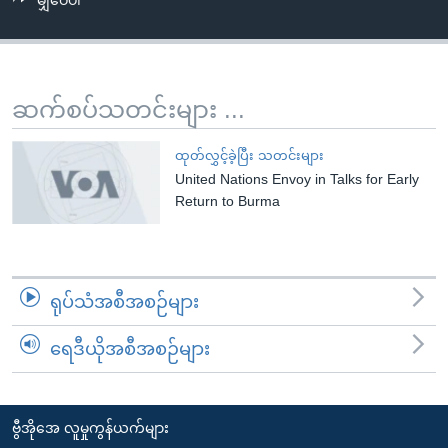
မျှဝေပါ
အ
သုတပဒေသာ အင်္ဂလိပ်စာ
ညွန်း
Learning English
စာမျက်နှာ
သို့
ဗွီအိုအေ လူမှုကွန်ယက်များ
ဆက်စပ်သတင်းများ ...
ကျော်
ကြည့်
ထုတ်လွှင့်ခဲ့ပြီး သတင်းများ
ရန်
United Nations Envoy in Talks for Early
ဘာသာစကားများ
ရှာဖွေ
Return to Burma
ရန်
နေရာ
သို့
ရုပ်သံအစီအစဉ်များ
ကျော်
ရန်
ရေဒီယိုအစီအစဉ်များ
ဗွီအိုအေ လူမှုကွန်ယက်များ