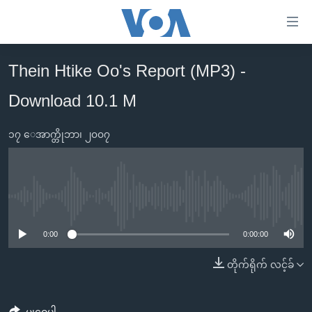
သုံး
ရ
လွယ်ကူ
Thein Htike Oo's Report (MP3) -
မူလစာမျက်နှာ
စေ
Download 10.1 M
မြန်မာ
သည့်
ကမ္ဘာ့သတင်းများ
Link
၁၇ ေအာက္တိုဘာ၊ ၂၀၀၇
ဗွီဒီယို
နိုင်ငံတကာ
များ
သတင်းလွတ်လပ်ခွင့်
အမေရိကန်
ပင်မ
ရပ်ဝန်းတခု လမ်းတခု အလွန်
တရုတ်
အကြောင်းအရာ
No media source currently available
သို့
အင်္ဂလိပ်စာလေ့လာမယ်
အစ္စရေး-ပါလက်စတိုင်း
0:00
0:00:00
ကျော်
အပတ်စဉ်ကဏ္ဍများ
အမေရိကန်သုံးအီဒီယံ
ကြည့်
တိုက်ရိုက် လင့်ခ်
ရေဒီယိုနှင့်ရုပ်သံ အချက်အလက်များ
မကြေးမုံရဲ့ အင်္ဂလိပ်စာ
ရေဒီယို
ရန်
ပင်မ
ရေဒီယို/တီဗွီအစီအစဉ်
ရုပ်ရှင်ထဲက အင်္ဂလိပ်စာ
တီဗွီ