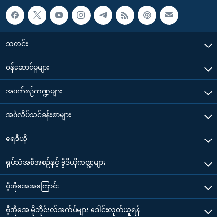
သတင်း
၀န်ဆောင်မှုများ
အပတ်စဉ်ကဏ္ဍများ
အင်္ဂလိပ်သင်ခန်းစာများ
ရေဒီယို
ရုပ်သံအစီအစဉ်နှင့် ဗွီဒီယိုကဏ္ဍများ
ဗွီအိုအေအကြောင်း
ဗွီအိုအေ မိုဘိုင်းလ်အက်ပ်များ ဒေါင်းလုတ်ယူရန်