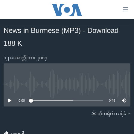
သုံး
ရ
လွယ်ကူ
News in Burmese (MP3) - Download
မူလစာမျက်နှာ
စေ
188 K
မြန်မာ
သည့်
ကမ္ဘာ့သတင်းများ
Link
၁၂ ေအာက္တိုဘာ၊ ၂၀၀၇
ဗွီဒီယို
နိုင်ငံတကာ
များ
သတင်းလွတ်လပ်ခွင့်
အမေရိကန်
ပင်မ
ရပ်ဝန်းတခု လမ်းတခု အလွန်
တရုတ်
အကြောင်းအရာ
No media source currently available
သို့
အင်္ဂလိပ်စာလေ့လာမယ်
အစ္စရေး-ပါလက်စတိုင်း
0:00
0:48
ကျော်
အပတ်စဉ်ကဏ္ဍများ
အမေရိကန်သုံးအီဒီယံ
ကြည့်
တိုက်ရိုက် လင့်ခ်
ရေဒီယိုနှင့်ရုပ်သံ အချက်အလက်များ
မကြေးမုံရဲ့ အင်္ဂလိပ်စာ
ရေဒီယို
ရန်
ပင်မ
ရေဒီယို/တီဗွီအစီအစဉ်
ရုပ်ရှင်ထဲက အင်္ဂလိပ်စာ
တီဗွီ