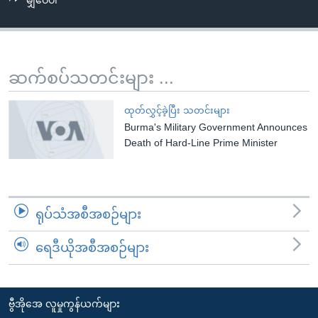
မျှဝေပါ
အ
သုတပဒေသာ အင်္ဂလိပ်စာ
ညွန်း
Learning English
စာမျက်နှာ
သို့
ဗွီအိုအေ လူမှုကွန်ယက်များ
ဆက်စပ်သတင်းများ ...
ကျော်
ကြည့်
ထုတ်လွှင့်ခဲ့ပြီး သတင်းများ
ရန်
Burma's Military Government Announces
ဘာသာစကားများ
ရှာဖွေ
Death of Hard-Line Prime Minister
ရန်
နေရာ
သို့
ရုပ်သံအစီအစဉ်များ
ကျော်
ရန်
ရေဒီယိုအစီအစဉ်များ
ဗွီအိုအေ လူမှုကွန်ယက်များ