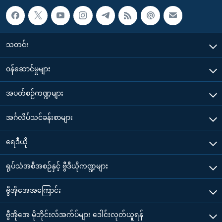
သတင်း
၀န်ဆောင်မှုများ
အပတ်စဉ်ကဏ္ဍများ
အင်္ဂလိပ်သင်ခန်းစာများ
ရေဒီယို
ရုပ်သံအစီအစဉ်နှင့် ဗွီဒီယိုကဏ္ဍများ
ဗွီအိုအေအကြောင်း
ဗွီအိုအေ မိုဘိုင်းလ်အက်ပ်များ ဒေါင်းလုတ်ယူရန်