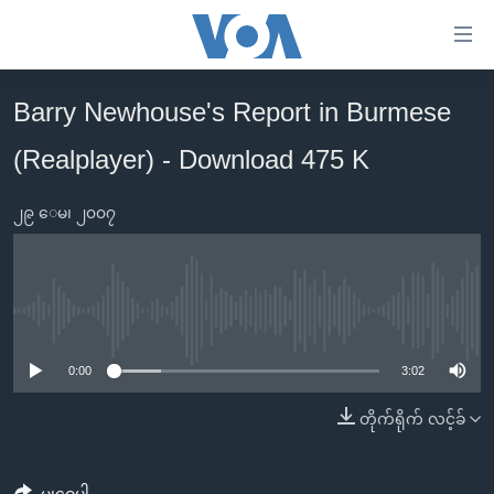
သုံး
ရ
လွယ်ကူ
Barry Newhouse's Report in Burmese
မူလစာမျက်နှာ
စေ
(Realplayer) - Download 475 K
မြန်မာ
သည့်
ကမ္ဘာ့သတင်းများ
Link
၂၉ ေမ၊ ၂၀၀၇
ဗွီဒီယို
နိုင်ငံတကာ
များ
သတင်းလွတ်လပ်ခွင့်
အမေရိကန်
ပင်မ
ရပ်ဝန်းတခု လမ်းတခု အလွန်
တရုတ်
အကြောင်းအရာ
No media source currently available
သို့
အင်္ဂလိပ်စာလေ့လာမယ်
အစ္စရေး-ပါလက်စတိုင်း
0:00
3:02
ကျော်
အပတ်စဉ်ကဏ္ဍများ
အမေရိကန်သုံးအီဒီယံ
ကြည့်
တိုက်ရိုက် လင့်ခ်
ရေဒီယိုနှင့်ရုပ်သံ အချက်အလက်များ
မကြေးမုံရဲ့ အင်္ဂလိပ်စာ
ရေဒီယို
ရန်
ပင်မ
ရေဒီယို/တီဗွီအစီအစဉ်
ရုပ်ရှင်ထဲက အင်္ဂလိပ်စာ
တီဗွီ