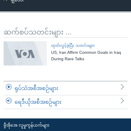
မျှဝေပါ
အ
သုတပဒေသာ အင်္ဂလိပ်စာ
ညွန်း
Learning English
စာမျက်နှာ
သို့
ဗွီအိုအေ လူမှုကွန်ယက်များ
ဆက်စပ်သတင်းများ ...
ကျော်
ကြည့်
ထုတ်လွှင့်ခဲ့ပြီး သတင်းများ
ရန်
US, Iran Affirm Common Goals in Iraq
ဘာသာစကားများ
ရှာဖွေ
During Rare Talks
ရန်
နေရာ
သို့
ရုပ်သံအစီအစဉ်များ
ကျော်
ရန်
ရေဒီယိုအစီအစဉ်များ
ဗွီအိုအေ လူမှုကွန်ယက်များ