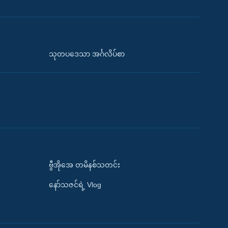
သုတပဒေသာ အင်္ဂလိပ်စာ
ဗွီအိုအေ တမိနစ်သတင်း
နော်သဇင်ရဲ့ Vlog