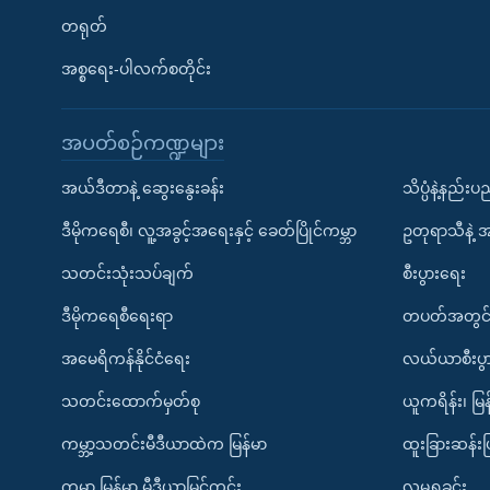
တရုတ်
အစ္စရေး-ပါလက်စတိုင်း
အပတ်စဉ်ကဏ္ဍများ
အယ်ဒီတာနဲ့ ဆွေးနွေးခန်း
သိပ္ပံနဲ့နည်း
ဒီမိုကရေစီ၊ လူ့အခွင့်အရေးနှင့် ခေတ်ပြိုင်ကမ္ဘာ
ဥတုရာသီနဲ့ 
သတင်းသုံးသပ်ချက်
စီးပွားရေး
ဒီမိုကရေစီရေးရာ
တပတ်အတွင်
အမေရိကန်နိုင်ငံရေး
လယ်ယာစီးပွ
သတင်းထောက်မှတ်စု
ယူကရိန်း၊ မြန
ကမ္ဘာ့သတင်းမီဒီယာထဲက မြန်မာ
ထူးခြားဆန်း
ကမ္ဘာ့ မြန်မာ့ မီဒီယာမြင်ကွင်း
လူမှုရှုခင်း