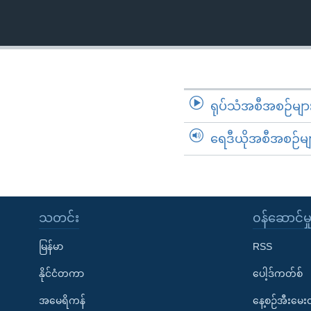
သုတပဒေသာ အင်္ဂလိပ်စာ
အ
ညွန်း
စာမျက်နှာ
သို့
ကျော်
ကြည့်
ရုပ်သံအစီအစဉ်မျာ
ရန်
ရှာဖွေ
ရေဒီယိုအစီအစဉ်မျ
ရန်
နေရာ
သို့
ကျော်
သတင်း
၀န်ဆောင်မှ
ရန်
မြန်မာ
RSS
နိုင်ငံတကာ
ပေါ့ဒ်ကတ်စ်
အမေရိကန်
နေ့စဉ်အီးမေ