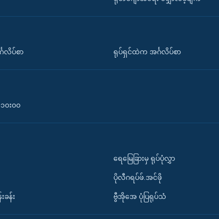
်္ဂလိပ်စာ
ရုပ်ရှင်ထဲက အင်္ဂလိပ်စာ
၀-၁၀း၀၀
ရေမြေခြားမှ ရုပ်ပုံလွှာ
ပိုလီဂရပ်ဖ်.အင်ဖို
်းခန်း
ဗွီအိုအေ ပုံပြရုပ်သံ