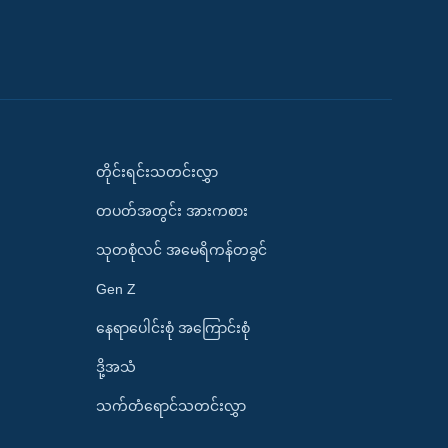
တိုင်းရင်းသတင်းလွှာ
တပတ်အတွင်း အားကစား
သုတစုံလင် အမေရိကန်တခွင်
Gen Z
နေရာပေါင်းစုံ အကြောင်းစုံ
ဒို့အသံ
သက်တံရောင်သတင်းလွှာ