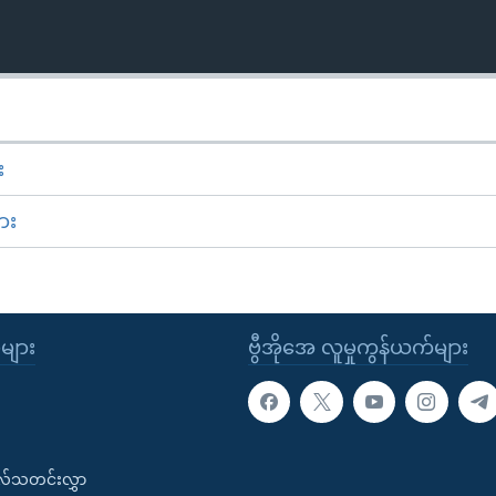
း
ား
ုများ
ဗွီအိုအေ လူမှုကွန်ယက်များ
းလ်သတင်းလွှာ