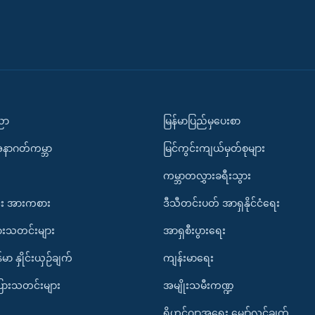
ပညာ
မြန်မာပြည်မှပေးစာ
အနာဂတ်ကမ္ဘာ
မြင်ကွင်းကျယ်မှတ်စုများ
ကမ္ဘာတလွှားခရီးသွား
း အားကစား
ဒီသီတင်းပတ် အာရှနိုင်ငံရေး
ားသတင်းများ
အာရှစီးပွားရေး
်မာ နှိုင်းယှဉ်ချက်
ကျန်းမာရေး
ပြားသတင်းများ
အမျိုးသမီးကဏ္ဍ
ရိုဟင်ဂျာအရေး မျှော်လင့်ချက်