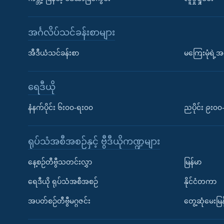
အင်္ဂလိပ်သင်ခန်းစာများ
အီဒီယံသင်ခန်းစာ
မကြေးမုံရဲ့အင
ရေဒီယို
နံနက်ပိုင်း ၆း၀၀-ရး၀၀
ညပိုင်း ၉း၀
ရုပ်သံအစီအစဉ်နှင့် ဗွီဒီယိုကဏ္ဍများ
နေ့စဉ်တီဗွီသတင်းလွှာ
မြန်မာ
ရေဒီယို ရုပ်သံအစီအစဉ်
နိုင်ငံတကာ
အပတ်စဉ်တီဗွီမဂ္ဂဇင်း
တွေ့ဆုံမေးမြန