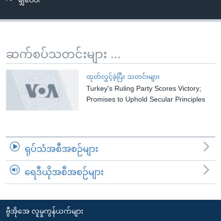
မျှဝေပါ
အ
သုတပဒေသာ အင်္ဂလိပ်စာ
ညွန်း
Learning English
စာမျက်နှာ
သို့
ဗွီအိုအေ လူမှုကွန်ယက်များ
ဆက်စပ်သတင်းများ ...
ကျော်
ကြည့်
ထုတ်လွှင့်ခဲ့ပြီး သတင်းများ
ရန်
Turkey's Ruling Party Scores Victory;
ဘာသာစကားများ
ရှာဖွေ
Promises to Uphold Secular Principles
ရန်
နေရာ
သို့
ရုပ်သံအစီအစဉ်များ
ကျော်
ရန်
ရေဒီယိုအစီအစဉ်များ
ဗွီအိုအေ လူမှုကွန်ယက်များ