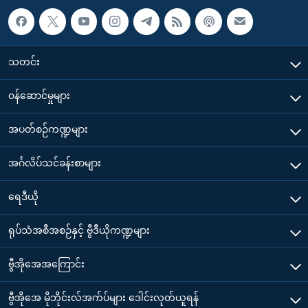
သတင်း
၀န်ဆောင်မှုများ
အပတ်စဉ်ကဏ္ဍများ
အင်္ဂလိပ်သင်ခန်းစာများ
ရေဒီယို
ရုပ်သံအစီအစဉ်နှင့် ဗွီဒီယိုကဏ္ဍများ
ဗွီအိုအေအကြောင်း
ဗွီအိုအေ မိုဘိုင်းလ်အက်ပ်များ ဒေါင်းလုတ်ယူရန်