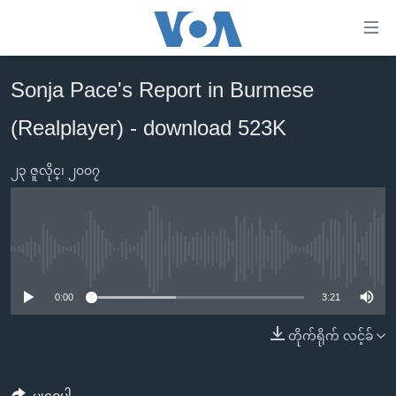
သုံး
ရ
လွယ်ကူ
Sonja Pace's Report in Burmese
မူလစာမျက်နှာ
စေ
(Realplayer) - download 523K
မြန်မာ
သည့်
ကမ္ဘာ့သတင်းများ
Link
၂၃ ဇူလိုင္၊ ၂၀၀၇
ဗွီဒီယို
နိုင်ငံတကာ
များ
သတင်းလွတ်လပ်ခွင့်
အမေရိကန်
ပင်မ
ရပ်ဝန်းတခု လမ်းတခု အလွန်
တရုတ်
အကြောင်းအရာ
No media source currently available
သို့
အင်္ဂလိပ်စာလေ့လာမယ်
အစ္စရေး-ပါလက်စတိုင်း
0:00
3:21
ကျော်
အပတ်စဉ်ကဏ္ဍများ
အမေရိကန်သုံးအီဒီယံ
ကြည့်
တိုက်ရိုက် လင့်ခ်
ရေဒီယိုနှင့်ရုပ်သံ အချက်အလက်များ
မကြေးမုံရဲ့ အင်္ဂလိပ်စာ
ရေဒီယို
ရန်
ပင်မ
ရေဒီယို/တီဗွီအစီအစဉ်
ရုပ်ရှင်ထဲက အင်္ဂလိပ်စာ
တီဗွီ