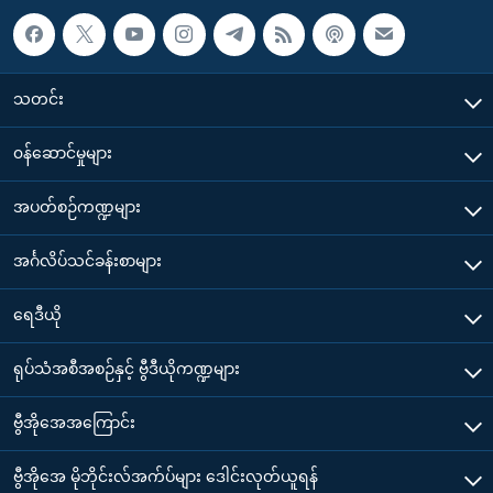
သတင်း
၀န်ဆောင်မှုများ
အပတ်စဉ်ကဏ္ဍများ
အင်္ဂလိပ်သင်ခန်းစာများ
ရေဒီယို
ရုပ်သံအစီအစဉ်နှင့် ဗွီဒီယိုကဏ္ဍများ
ဗွီအိုအေအကြောင်း
ဗွီအိုအေ မိုဘိုင်းလ်အက်ပ်များ ဒေါင်းလုတ်ယူရန်