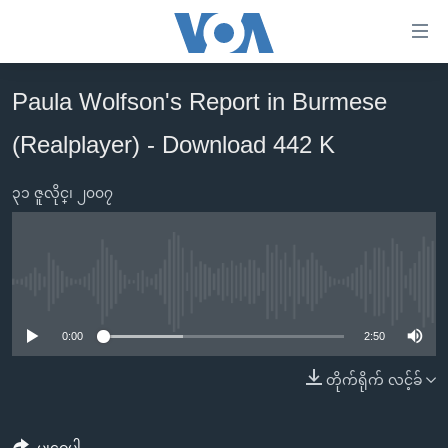
သုံး
ရ
လွယ်ကူ
Paula Wolfson's Report in Burmese
မူလစာမျက်နှာ
စေ
(Realplayer) - Download 442 K
မြန်မာ
သည့်
ကမ္ဘာ့သတင်းများ
Link
၃၁ ဇူလိုင္၊ ၂၀၀၇
ဗွီဒီယို
နိုင်ငံတကာ
များ
သတင်းလွတ်လပ်ခွင့်
အမေရိကန်
ပင်မ
ရပ်ဝန်းတခု လမ်းတခု အလွန်
တရုတ်
အကြောင်းအရာ
No media source currently available
သို့
အင်္ဂလိပ်စာလေ့လာမယ်
အစ္စရေး-ပါလက်စတိုင်း
0:00
2:50
ကျော်
အပတ်စဉ်ကဏ္ဍများ
အမေရိကန်သုံးအီဒီယံ
ကြည့်
တိုက်ရိုက် လင့်ခ်
ရေဒီယိုနှင့်ရုပ်သံ အချက်အလက်များ
မကြေးမုံရဲ့ အင်္ဂလိပ်စာ
ရေဒီယို
ရန်
ပင်မ
ရေဒီယို/တီဗွီအစီအစဉ်
ရုပ်ရှင်ထဲက အင်္ဂလိပ်စာ
တီဗွီ