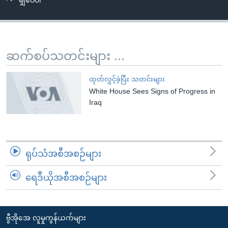
မျှဝေပါ
အ
သုတပဒေသာ အင်္ဂလိပ်စာ
ညွန်း
Learning English
စာမျက်နှာ
သို့
ဗွီအိုအေ လူမှုကွန်ယက်များ
ဆက်စပ်သတင်းများ ...
ကျော်
ကြည့်
ထုတ်လွှင့်ခဲ့ပြီး သတင်းများ
ရန်
White House Sees Signs of Progress in
ဘာသာစကားများ
ရှာဖွေ
Iraq
ရန်
နေရာ
သို့
ရုပ်သံအစီအစဉ်များ
ကျော်
ရန်
ရေဒီယိုအစီအစဉ်များ
ဗွီအိုအေ လူမှုကွန်ယက်များ