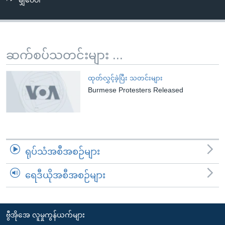
မျှဝေပါ
အ
သုတပဒေသာ အင်္ဂလိပ်စာ
ညွန်း
Learning English
စာမျက်နှာ
သို့
ဗွီအိုအေ လူမှုကွန်ယက်များ
ဆက်စပ်သတင်းများ ...
ကျော်
ကြည့်
ထုတ်လွှင့်ခဲ့ပြီး သတင်းများ
ရန်
Burmese Protesters Released
ဘာသာစကားများ
ရှာဖွေ
ရန်
နေရာ
သို့
ရုပ်သံအစီအစဉ်များ
ကျော်
ရန်
ရေဒီယိုအစီအစဉ်များ
ဗွီအိုအေ လူမှုကွန်ယက်များ