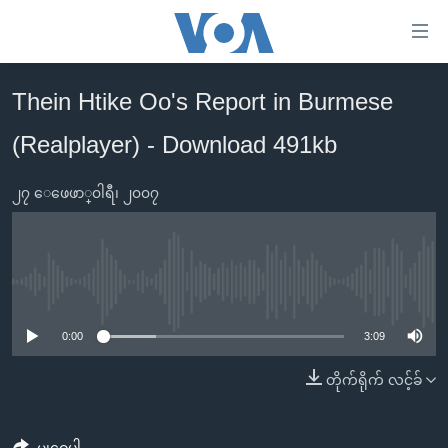
သုံး
ရ
လွယ်ကူ
Thein Htike Oo's Report in Burmese
မူလစာမျက်နှာ
စေ
(Realplayer) - Download 491kb
မြန်မာ
သည့်
ကမ္ဘာ့သတင်းများ
Link
၂၇ ေဖေဖာ္၀ါရီ၊ ၂၀၀၇
ဗွီဒီယို
နိုင်ငံတကာ
များ
သတင်းလွတ်လပ်ခွင့်
အမေရိကန်
ပင်မ
ရပ်ဝန်းတခု လမ်းတခု အလွန်
တရုတ်
အကြောင်းအရာ
No media source currently available
သို့
အင်္ဂလိပ်စာလေ့လာမယ်
အစ္စရေး-ပါလက်စတိုင်း
0:00
3:09
ကျော်
အပတ်စဉ်ကဏ္ဍများ
အမေရိကန်သုံးအီဒီယံ
ကြည့်
တိုက်ရိုက် လင့်ခ်
ရေဒီယိုနှင့်ရုပ်သံ အချက်အလက်များ
မကြေးမုံရဲ့ အင်္ဂလိပ်စာ
ရေဒီယို
ရန်
ပင်မ
ရေဒီယို/တီဗွီအစီအစဉ်
ရုပ်ရှင်ထဲက အင်္ဂလိပ်စာ
တီဗွီ