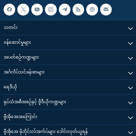
သတင်း
၀န်ဆောင်မှုများ
အပတ်စဉ်ကဏ္ဍများ
အင်္ဂလိပ်သင်ခန်းစာများ
ရေဒီယို
ရုပ်သံအစီအစဉ်နှင့် ဗွီဒီယိုကဏ္ဍများ
ဗွီအိုအေအကြောင်း
ဗွီအိုအေ မိုဘိုင်းလ်အက်ပ်များ ဒေါင်းလုတ်ယူရန်