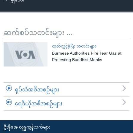
မျှဝေပါ
အ
သုတပဒေသာ အင်္ဂလိပ်စာ
ညွန်း
Learning English
စာမျက်နှာ
သို့
ဗွီအိုအေ လူမှုကွန်ယက်များ
ဆက်စပ်သတင်းများ ...
ကျော်
ကြည့်
ထုတ်လွှင့်ခဲ့ပြီး သတင်းများ
ရန်
Burmese Authorities Fire Tear Gas at
ဘာသာစကားများ
ရှာဖွေ
Protesting Buddhist Monks
ရန်
နေရာ
သို့
ရုပ်သံအစီအစဉ်များ
ကျော်
ရန်
ရေဒီယိုအစီအစဉ်များ
ဗွီအိုအေ လူမှုကွန်ယက်များ