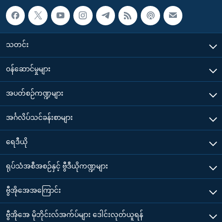
သတင်း
၀န်ဆောင်မှုများ
အပတ်စဉ်ကဏ္ဍများ
အင်္ဂလိပ်သင်ခန်းစာများ
ရေဒီယို
ရုပ်သံအစီအစဉ်နှင့် ဗွီဒီယိုကဏ္ဍများ
ဗွီအိုအေအကြောင်း
ဗွီအိုအေ မိုဘိုင်းလ်အက်ပ်များ ဒေါင်းလုတ်ယူရန်