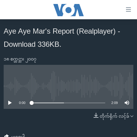
သုံး
ရ
လွယ်ကူ
Aye Aye Mar's Report (Realplayer) -
မူလစာမျက်နှာ
စေ
Download 336KB.
မြန်မာ
သည့်
ကမ္ဘာ့သတင်းများ
Link
၁၈ စက္တင္ဘာ၊ ၂၀၀၇
ဗွီဒီယို
နိုင်ငံတကာ
များ
သတင်းလွတ်လပ်ခွင့်
အမေရိကန်
ပင်မ
ရပ်ဝန်းတခု လမ်းတခု အလွန်
တရုတ်
အကြောင်းအရာ
No media source currently available
သို့
အင်္ဂလိပ်စာလေ့လာမယ်
အစ္စရေး-ပါလက်စတိုင်း
0:00
2:09
ကျော်
အပတ်စဉ်ကဏ္ဍများ
အမေရိကန်သုံးအီဒီယံ
ကြည့်
တိုက်ရိုက် လင့်ခ်
ရေဒီယိုနှင့်ရုပ်သံ အချက်အလက်များ
မကြေးမုံရဲ့ အင်္ဂလိပ်စာ
ရေဒီယို
ရန်
ပင်မ
ရေဒီယို/တီဗွီအစီအစဉ်
ရုပ်ရှင်ထဲက အင်္ဂလိပ်စာ
တီဗွီ