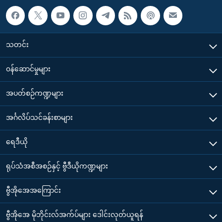
သတင်း
၀န်ဆောင်မှုများ
အပတ်စဉ်ကဏ္ဍများ
အင်္ဂလိပ်သင်ခန်းစာများ
ရေဒီယို
ရုပ်သံအစီအစဉ်နှင့် ဗွီဒီယိုကဏ္ဍများ
ဗွီအိုအေအကြောင်း
ဗွီအိုအေ မိုဘိုင်းလ်အက်ပ်များ ဒေါင်းလုတ်ယူရန်