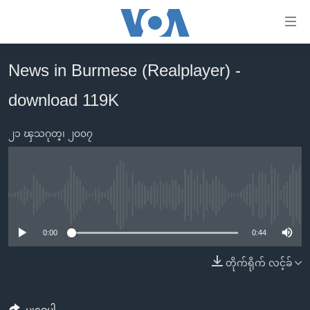
သုံး
ရ
လွယ်ကူ
News in Burmese (Realplayer) -
မူလစာမျက်နှာ
စေ
download 119K
မြန်မာ
သည့်
ကမ္ဘာ့သတင်းများ
Link
၂၁ ၾသဂုတ္၊ ၂၀၀၇
ဗွီဒီယို
နိုင်ငံတကာ
များ
သတင်းလွတ်လပ်ခွင့်
အမေရိကန်
ပင်မ
ရပ်ဝန်းတခု လမ်းတခု အလွန်
တရုတ်
အကြောင်းအရာ
No media source currently available
သို့
အင်္ဂလိပ်စာလေ့လာမယ်
အစ္စရေး-ပါလက်စတိုင်း
0:00
0:44
ကျော်
အပတ်စဉ်ကဏ္ဍများ
အမေရိကန်သုံးအီဒီယံ
ကြည့်
တိုက်ရိုက် လင့်ခ်
ရေဒီယိုနှင့်ရုပ်သံ အချက်အလက်များ
မကြေးမုံရဲ့ အင်္ဂလိပ်စာ
ရေဒီယို
ရန်
ပင်မ
ရေဒီယို/တီဗွီအစီအစဉ်
ရုပ်ရှင်ထဲက အင်္ဂလိပ်စာ
တီဗွီ