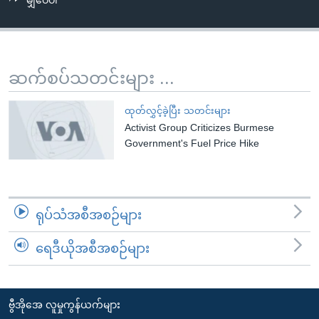
မျှဝေပါ
အ
သုတပဒေသာ အင်္ဂလိပ်စာ
ညွန်း
Learning English
စာမျက်နှာ
သို့
ဗွီအိုအေ လူမှုကွန်ယက်များ
ဆက်စပ်သတင်းများ ...
ကျော်
ကြည့်
ထုတ်လွှင့်ခဲ့ပြီး သတင်းများ
ရန်
Activist Group Criticizes Burmese
ဘာသာစကားများ
ရှာဖွေ
Government's Fuel Price Hike
ရန်
နေရာ
သို့
ရုပ်သံအစီအစဉ်များ
ကျော်
ရန်
ရေဒီယိုအစီအစဉ်များ
ဗွီအိုအေ လူမှုကွန်ယက်များ