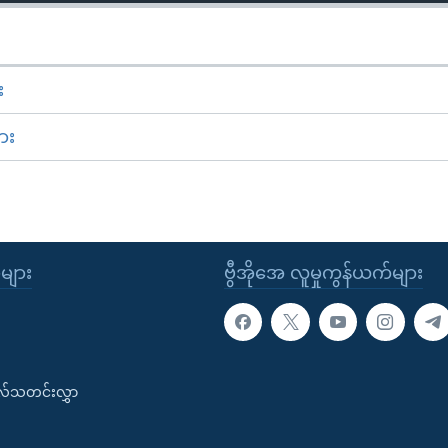
း
ား
ုများ
ဗွီအိုအေ လူမှုကွန်ယက်များ
းလ်သတင်းလွှာ