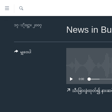
သုံး
ရ
ရှာဖွေ
လွယ်ကူ
မူလစာမျက်နှာ
၁၇ ႏိုဝင္ဘာ၊ ၂၀၀၇
ရ
News in Bu
စေ
မြန်မာ
လာ
သည့်
ဒ်
ကမ္ဘာ့သတင်းများ
Link
ဗွီဒီယို
နိုင်ငံတကာ
မျှဝေပါ
များ
သတင်းလွတ်လပ်ခွင့်
အမေရိကန်
ပင်မ
ရပ်ဝန်းတခု လမ်းတခု အလွန်
တရုတ်
အကြောင်းအရာ
အင်္ဂလိပ်စာလေ့လာမယ်
အစ္စရေး-ပါလက်စတိုင်း
သို့
0:00
အပတ်စဉ်ကဏ္ဍများ
အမေရိကန်သုံးအီဒီယံ
ကျော်
သီးခြားခွဲထုတ်၍ နားဆင
ကြည့်
ရေဒီယိုနှင့်ရုပ်သံ အချက်အလက်များ
မကြေးမုံရဲ့ အင်္ဂလိပ်စာ
ရေဒီယို
ရန်
ရေဒီယို/တီဗွီအစီအစဉ်
ရုပ်ရှင်ထဲက အင်္ဂလိပ်စာ
တီဗွီ
ပင်မ