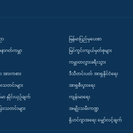
ပညာ
မြန်မာပြည်မှပေးစာ
အနာဂတ်ကမ္ဘာ
မြင်ကွင်းကျယ်မှတ်စုများ
ကမ္ဘာတလွှားခရီးသွား
း အားကစား
ဒီသီတင်းပတ် အာရှနိုင်ငံရေး
ားသတင်းများ
အာရှစီးပွားရေး
်မာ နှိုင်းယှဉ်ချက်
ကျန်းမာရေး
ပြားသတင်းများ
အမျိုးသမီးကဏ္ဍ
ရိုဟင်ဂျာအရေး မျှော်လင့်ချက်