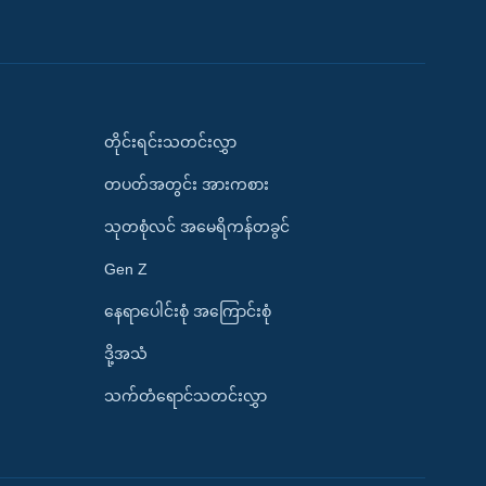
တိုင်းရင်းသတင်းလွှာ
တပတ်အတွင်း အားကစား
သုတစုံလင် အမေရိကန်တခွင်
Gen Z
နေရာပေါင်းစုံ အကြောင်းစုံ
ဒို့အသံ
သက်တံရောင်သတင်းလွှာ