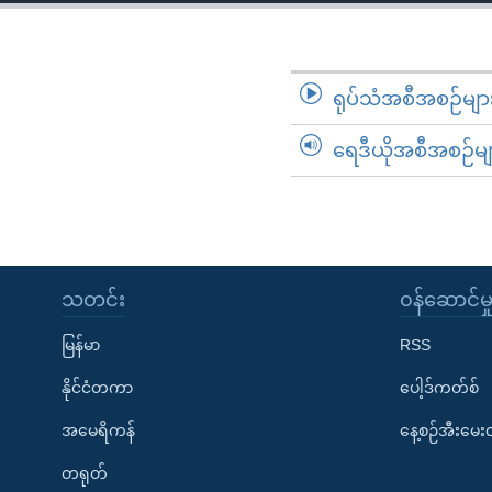
သုတပဒေသာ အင်္ဂလိပ်စာ
အ
ညွန်း
စာမျက်နှာ
သို့
ရုပ်သံအစီအစဉ်မျာ
ကျော်
ရေဒီယိုအစီအစဉ်မျ
ကြည့်
ရန်
ရှာဖွေ
ရန်
နေရာ
သတင်း
၀န်ဆောင်မှ
သို့
ကျော်
မြန်မာ
RSS
ရန်
နိုင်ငံတကာ
ပေါ့ဒ်ကတ်စ်
အမေရိကန်
နေ့စဉ်အီးမေ
တရုတ်