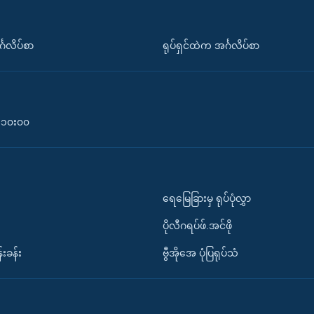
်္ဂလိပ်စာ
ရုပ်ရှင်ထဲက အင်္ဂလိပ်စာ
၀-၁၀း၀၀
ရေမြေခြားမှ ရုပ်ပုံလွှာ
ပိုလီဂရပ်ဖ်.အင်ဖို
်းခန်း
ဗွီအိုအေ ပုံပြရုပ်သံ