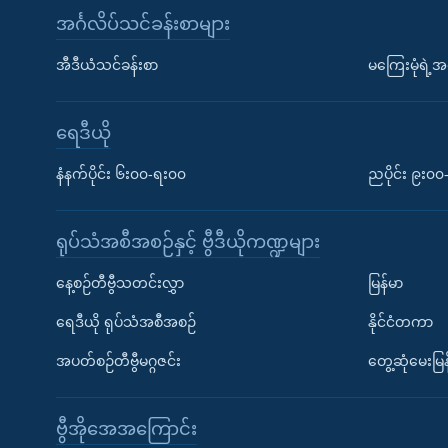
အင်္ဂလိပ်သင်ခန်းစာများ
အီဒီယံသင်ခန်းစာ
မကြေးမုံရဲ့အင
ရေဒီယို
နံနက်ပိုင်း ၆း၀၀-ရး၀၀
ညပိုင်း ၉း၀
ရုပ်သံအစီအစဉ်နှင့် ဗွီဒီယိုကဏ္ဍများ
နေ့စဉ်တီဗွီသတင်းလွှာ
မြန်မာ
ရေဒီယို ရုပ်သံအစီအစဉ်
နိုင်ငံတကာ
အပတ်စဉ်တီဗွီမဂ္ဂဇင်း
တွေ့ဆုံမေးမြန
ဗွီအိုအေအကြောင်း