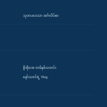
သုတပဒေသာ အင်္ဂလိပ်စာ
ဗွီအိုအေ တမိနစ်သတင်း
နော်သဇင်ရဲ့ Vlog