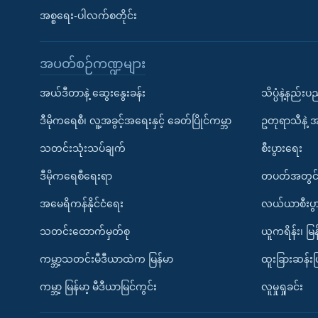
အစ္စရေး-ပါလက်စတိုင်း
အပတ်စဉ်ကဏ္ဍများ
အယ်ဒီတာနဲ့ ဆွေးနွေးခန်း
သိပ္ပံနဲ့နည်း
ဒီမိုကရေစီ၊ လူ့အခွင့်အရေးနှင့် ခေတ်ပြိုင်ကမ္ဘာ
ဥတုရာသီနဲ့ 
သတင်းသုံးသပ်ချက်
စီးပွားရေး
ဒီမိုကရေစီရေးရာ
တပတ်အတွင်
အမေရိကန်နိုင်ငံရေး
လယ်ယာစီးပွ
သတင်းထောက်မှတ်စု
ယူကရိန်း၊ မြန
ကမ္ဘာ့သတင်းမီဒီယာထဲက မြန်မာ
ထူးခြားဆန်း
ကမ္ဘာ့ မြန်မာ့ မီဒီယာမြင်ကွင်း
လူမှုရှုခင်း